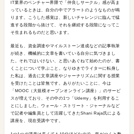
IT業界のベンチャー界隈で「仲良しサークル」感が高ま
っているときは、自分の中でアラートのようなものが鳴
ります。こうした感覚は、新しいチャレンジに臨んで猛
進する段階から抜けて、それを継続する段階になってこ
そ生まれるものだと思います。
最近も、資金調達やマイルストーン達成などの記事執筆
が続き、機械的に文章を書いている自分に気づきまし
た。それではいけない、と思いあぐねて始めたのが、書
くことについて学ぶこと。なりゆきでライターに転身し
た私は、過去に文章講座やジャーナリズムに関する授業
を受けたことは皆無です。ありがたいことに、今は
「MOOC（大規模オープンオンライン講座）」のサービ
スが増えており、その中の1つ「Udemy」を利用するこ
とにしました。ウォール・ストリート・ジャーナルなど
で記者や編集員として活躍してきたShani Raja氏による
講座を、現在受講中です。