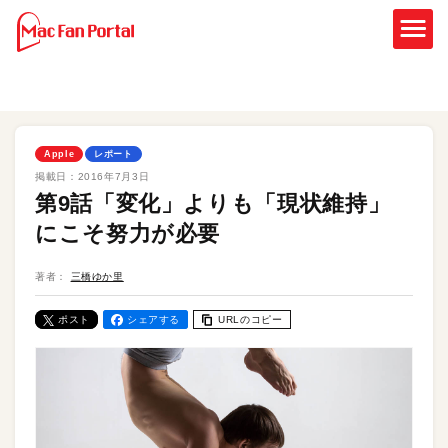
Apple
レポート
掲載日：
2016年7月3日
第9話「変化」よりも「現状維持」
にこそ努力が必要
著者：
三橋ゆか里
ポスト
シェアする
URLのコピー