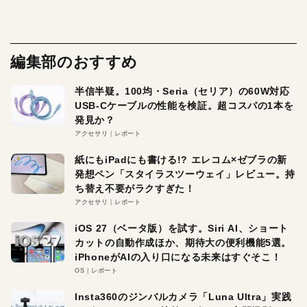
編集部のおすすめ
半信半疑。100均・Seria（セリア）の60W対応
USB-Cケーブルの性能を検証。超コスパの1本を
発見か？
アクセサリ
レポート
紙にもiPadにも書ける!? エレコム×ゼブラの新
発想ペン「スタイラスツーウェイ」レビュー。持
ち替え不要がラクすぎた！
アクセサリ
レポート
iOS 27（ベータ版）を試す。Siri AI、ショート
カットの自動作成ほか、期待大の便利機能5選。
iPhoneがAIの入り口になる未来はすぐそこ！
OS
レポート
Insta360のジンバルカメラ「Luna Ultra」実践