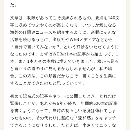
た。
文章は、制限があってこそ洗練されるもの。要点を140文
字に収めてつぶやくのが楽しくなり、いつしか気になる
海外のIT関連ニュースを紹介するように。余暇にそんな
活動を続けるうちに、出版社やWEBメディアなどから
「自分で書いてみないか?」という打診をいただくように
なったのです。まずはWEBの1本の記事から始まって、1
本、また1本とその本数は増えていきました。端から見る
と遠回りの道のりに見えるかもしれませんが、私の場
合、この方法、この順番だからこそ、書くことを生業に
することができたのだと思っています。
初めて記名式の記事をネットに公開したとき、どれだけ
緊張しことか。あれから5年が経ち、年間約500本の記事
を書くようになって、当時の初々しい感覚は薄れてしま
ったものの、その代わりに些細な「違和感」をキャッチ
できるようになりました。たとえば、小さくてニッチな