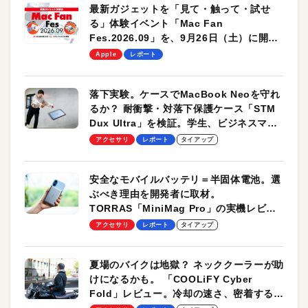
最新ガジェットを「見て・触って・試せ
る」体験イベント「Mac Fan
Fes.2026.09」を、9月26日（土）に開催
します！
Apple
レポート
落下実験。ケースでMacBook Neoを守れ
るか？ 耐衝撃・対落下保護ケース「STM
Dux Ultra」を検証。学生、ビジネスマン
のモバイルユースに最適！
アクセサリ
レポート
タイアップ
安全なモバイルバッテリ＝半固体電池。選
ぶべき理由を開発者に取材。
TORRAS「MiniMag Pro」の実機レビュ
ーも
アクセサリ
レポート
タイアップ
夏場のバイクは地獄？ ネッククーラーが助
けになるかも。 「COOLiFY Cyber
Fold」レビュー。冷却の速さ、密着する冷