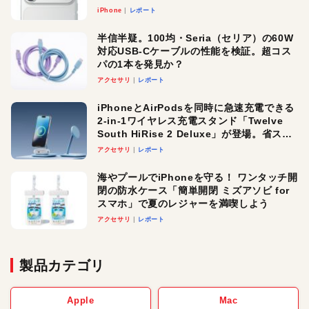
iPhone
レポート
半信半疑。100均・Seria（セリア）の60W
対応USB-Cケーブルの性能を検証。超コス
パの1本を発見か？
アクセサリ
レポート
iPhoneとAirPodsを同時に急速充電できる
2-in-1ワイヤレス充電スタンド「Twelve
South HiRise 2 Deluxe」が登場。省スペ
ースでおしゃれに充電したい人にオスス
アクセサリ
レポート
メ！
海やプールでiPhoneを守る！ ワンタッチ開
閉の防水ケース「簡単開閉 ミズアソビ for
スマホ」で夏のレジャーを満喫しよう
アクセサリ
レポート
製品カテゴリ
Apple
Mac