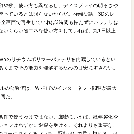
類や数、使い方も異なるし、ディスプレイの明るさや
使っているとは限らないからだ。極端な話、3Dのレ
を全画面で再生していれば2時間も持たずにバッテリは
ないくらい省エネな使い方をしていれば、丸1日以上
・4Whのリチウムポリマーバッテリを内蔵しているとい
あくまでその能力を理解するための目安にすぎない。
プルの公称値は、Wi-Fiでのインターネット閲覧が最大
時間だ。
条件で使うわけではない。厳密にいえば、経年劣化や
ションはわずかに影響を受ける。それよりも重要なこ
1日のワークタイムをバッテリ駆動だけで乗り切れる」だ