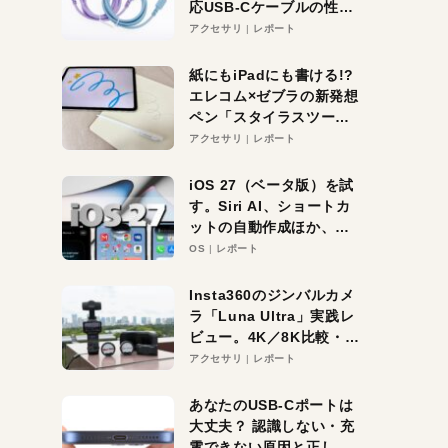
応USB-Cケーブルの性能
を検証。超コスパの1本を
アクセサリ
レポート
発見か？
紙にもiPadにも書ける!?
エレコム×ゼブラの新発想
ペン「スタイラスツーウ
ェイ」レビュー。持ち替
アクセサリ
レポート
え不要がラクすぎた！
iOS 27（ベータ版）を試
す。Siri AI、ショートカ
ットの自動作成ほか、期
待大の便利機能5選。
OS
レポート
iPhoneがAIの入り口にな
る未来はすぐそこ！
Insta360のジンバルカメ
ラ「Luna Ultra」実践レ
ビュー。4K／8K比較・ズ
ーム・夜間撮影をチェッ
アクセサリ
レポート
ク
あなたのUSB-Cポートは
大丈夫？ 認識しない・充
電できない原因と正しい