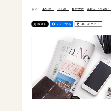
著者：
小平淳一
山下洋一
松村太郎
栗原亮（Arkhē
ポスト
シェアする
URLのコピー