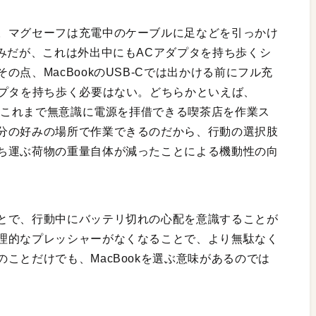
。マグセーフは充電中のケーブルに足などを引っかけ
みだが、これは外出中にもACアダプタを持ち歩くシ
点、MacBookのUSB-Cでは出かける前にフル充
ダプタを持ち歩く必要はない。どちらかといえば、
だ。これまで無意識に電源を拝借できる喫茶店を作業ス
分の好みの場所で作業できるのだから、行動の選択肢
ち運ぶ荷物の重量自体が減ったことによる機動性の向
とで、行動中にバッテリ切れの心配を意識することが
理的なプレッシャーがなくなることで、より無駄なく
ことだけでも、MacBookを選ぶ意味があるのでは