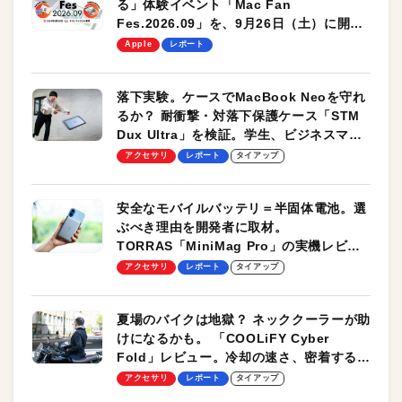
る」体験イベント「Mac Fan
Fes.2026.09」を、9月26日（土）に開催
します！
Apple
レポート
落下実験。ケースでMacBook Neoを守れ
るか？ 耐衝撃・対落下保護ケース「STM
Dux Ultra」を検証。学生、ビジネスマン
のモバイルユースに最適！
アクセサリ
レポート
タイアップ
安全なモバイルバッテリ＝半固体電池。選
ぶべき理由を開発者に取材。
TORRAS「MiniMag Pro」の実機レビュ
ーも
アクセサリ
レポート
タイアップ
夏場のバイクは地獄？ ネッククーラーが助
けになるかも。 「COOLiFY Cyber
Fold」レビュー。冷却の速さ、密着する冷
却プレート、シンプルな操作性がグッド！
アクセサリ
レポート
タイアップ