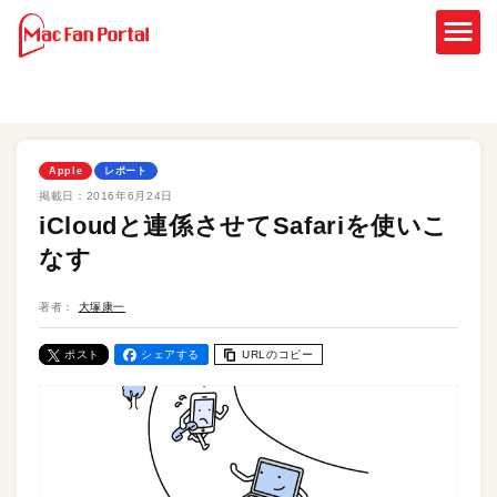
Apple
レポート
掲載日：
2016年6月24日
iCloudと連係させてSafariを使いこ
なす
著者：
大塚康一
ポスト
シェアする
URLのコピー