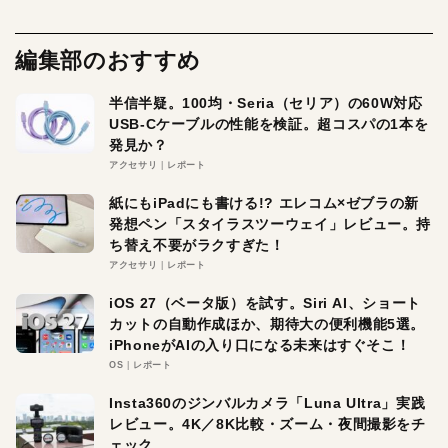
編集部のおすすめ
半信半疑。100均・Seria（セリア）の60W対応
USB-Cケーブルの性能を検証。超コスパの1本を
発見か？
アクセサリ
レポート
紙にもiPadにも書ける!? エレコム×ゼブラの新
発想ペン「スタイラスツーウェイ」レビュー。持
ち替え不要がラクすぎた！
アクセサリ
レポート
iOS 27（ベータ版）を試す。Siri AI、ショート
カットの自動作成ほか、期待大の便利機能5選。
iPhoneがAIの入り口になる未来はすぐそこ！
OS
レポート
Insta360のジンバルカメラ「Luna Ultra」実践
レビュー。4K／8K比較・ズーム・夜間撮影をチ
ェック