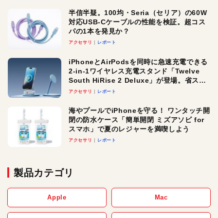
半信半疑。100均・Seria（セリア）の60W
対応USB-Cケーブルの性能を検証。超コス
パの1本を発見か？
アクセサリ
レポート
iPhoneとAirPodsを同時に急速充電できる
2-in-1ワイヤレス充電スタンド「Twelve
South HiRise 2 Deluxe」が登場。省スペ
ースでおしゃれに充電したい人にオスス
アクセサリ
レポート
メ！
海やプールでiPhoneを守る！ ワンタッチ開
閉の防水ケース「簡単開閉 ミズアソビ for
スマホ」で夏のレジャーを満喫しよう
アクセサリ
レポート
製品カテゴリ
Apple
Mac