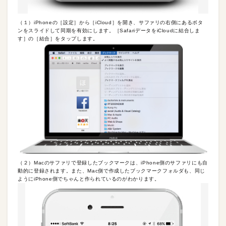
（１）iPhoneの［設定］から［iCloud］を開き、サファリの右側にあるボタ
ンをスライドして同期を有効にします。［SafariデータをiCloudに結合しま
す］の［結合］をタップします。
（２）Macのサファリで登録したブックマークは、iPhone側のサファリにも自
動的に登録されます。また、Mac側で作成したブックマークフォルダも、同じ
ようにiPhone側でちゃんと作られているのがわかります。