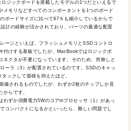
進的なロジックボードを搭載したモデルの1つだといえるで
やメモリなどすべてのコンポーネントを1つのボード
エアのボードサイズに比べて67％も縮小しているからで
ボード設計の経験が活かされており、パーツの最適な配置
ストレージといえば、フラッシュメモリとSSDコントロ
付けする基板でしたが、MacBookではロジックボ
コネクタが不要になっています。そのため、所狭しと
トローラ（3）が配置されているのです。SSDのキャッ
スタックして面積を抑えたほど。
で装備されるものでしたが、わずか2枚のチップしか見
たからです。
はわずか消費電力5Wのコアmプロセッサ（1）があっ
こまでコンパクトになるかといったら、難しい問題でし