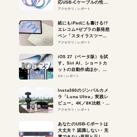
応USB-Cケーブルの性能
を検証。超コスパの1本を
アクセサリ
レポート
発見か？
紙にもiPadにも書ける!?
エレコム×ゼブラの新発想
ペン「スタイラスツーウ
ェイ」レビュー。持ち替
アクセサリ
レポート
え不要がラクすぎた！
iOS 27（ベータ版）を試
す。Siri AI、ショートカ
ットの自動作成ほか、期
待大の便利機能5選。
OS
レポート
iPhoneがAIの入り口にな
る未来はすぐそこ！
Insta360のジンバルカメ
ラ「Luna Ultra」実践レ
ビュー。4K／8K比較・ズ
ーム・夜間撮影をチェッ
アクセサリ
レポート
ク
あなたのUSB-Cポートは
大丈夫？ 認識しない・充
電できない原因と正しい