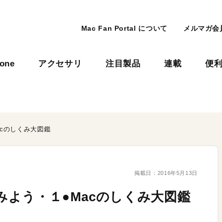
Mac Fan Portal について
メルマガ会
hone
アクセサリ
注目製品
連載
便
acのしくみ大図鑑
掲載日：
2016年5月13日
てみよう・１●Macのしくみ大図鑑