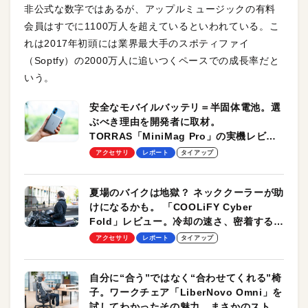
非公式な数字ではあるが、アップルミュージックの有料
会員はすでに1100万人を超えているといわれている。こ
れは2017年初頭には業界最大手のスポティファイ
（Soptfy）の2000万人に追いつくペースでの成長率だと
いう。
安全なモバイルバッテリ＝半固体電池。選
ぶべき理由を開発者に取材。
TORRAS「MiniMag Pro」の実機レビュ
ーも
アクセサリ
レポート
タイアップ
夏場のバイクは地獄？ ネッククーラーが助
けになるかも。 「COOLiFY Cyber
Fold」レビュー。冷却の速さ、密着する冷
却プレート、シンプルな操作性がグッド！
アクセサリ
レポート
タイアップ
自分に“合う”ではなく“合わせてくれる”椅
子。ワークチェア「LiberNovo Omni」を
試してわかったその魅力。まさかのストレ