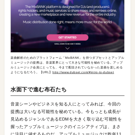
楽曲解析のためのプラットフォーム「MixBANK」を持つダブセットとアップル
ミュージックの提携は、音楽業界にとって大きな可能性を秘めている。アップ
ルミュージック会員にとっても、今まで配信されていなかった楽曲を楽しめる
ようになるだろう。【URL】
http://www.dubset.com/#intro-to-dubset
水面下で進む布石たち
音楽シーンやビジネスを知る人にとってみれば、今回の
提携は大いなる可能性を秘めている。今もっとも成長が
見込めるジャンルであるEDMを大きく取り込む可能性を
握ったアップルミュージックのイニシアティブは、まさ
に注目に値するものだ。アップルミュージックは昨年11