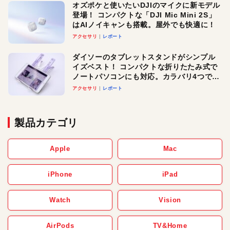
オズポケと使いたいDJIのマイクに新モデル
登場！ コンパクトな「DJI Mic Mini 2S」
はAIノイキャンも搭載。屋外でも快適に！
アクセサリ
レポート
ダイソーのタブレットスタンドがシンプル
イズベスト！ コンパクトな折りたたみ式で
ノートパソコンにも対応。カラバリ4つで選
べる楽しさも
アクセサリ
レポート
製品カテゴリ
Apple
Mac
iPhone
iPad
Watch
Vision
AirPods
TV&Home