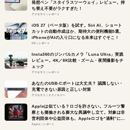
発想ペン「スタイラスツーウェイ」レビュー。持
ち替え不要がラクすぎた！
アクセサリ
レポート
iOS 27（ベータ版）を試す。Siri AI、ショート
カットの自動作成ほか、期待大の便利機能5選。
iPhoneがAIの入り口になる未来はすぐそこ！
OS
レポート
Insta360のジンバルカメラ「Luna Ultra」実践
レビュー。4K／8K比較・ズーム・夜間撮影をチ
ェック
アクセサリ
レポート
あなたのUSB-Cポートは大丈夫？ 認識しない・
充電できない原因と正しい対策
アクセサリ
テクノロジー
Appleは似ている？ロゴを許さない。フルーツ警
察とも揶揄される膨大な異議申し立て。対象は非
営利団体や公益団体も。Appleロゴを“過剰”に守
る理由とは
Apple
レポート