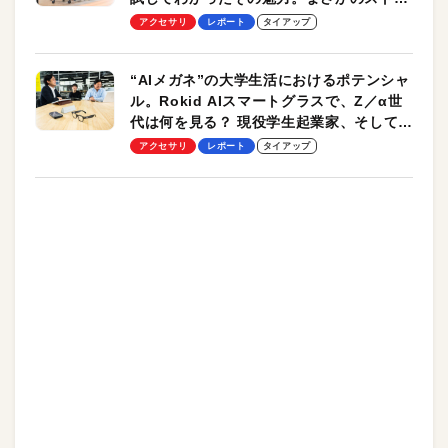
ッチ機能も搭載
アクセサリ
レポート
タイアップ
“AIメガネ”の大学生活におけるポテンシャ
ル。Rokid AIスマートグラスで、Z／α世
代は何を見る？ 現役学生起業家、そして教
授による体験会レポート【PR】
アクセサリ
レポート
タイアップ