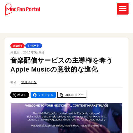
Apple
レポート
掲載日：
2016年5月8日
音楽配信サービスの主導権を奪う
Apple Musicの意欲的な進化
著者：
氷川りそな
ポスト
シェアする
URLのコピー