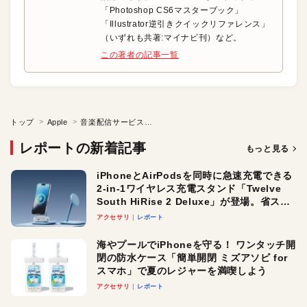
「Photoshop CS6マスターブック」
「Illustrator逆引きクイックリファレンス」
（いずれも共著:マイナビ刊）など。
この著者の記事一覧
トップ
Apple
音楽配信サービスの主導権を奪うApple Musicの意欲的な進化
レポートの新着記事
もっと見る
iPhoneとAirPodsを同時に急速充電できる
2-in-1ワイヤレス充電スタンド「Twelve
South HiRise 2 Deluxe」が登場。省スペ
ースでおしゃれに充電したい人にオスス
アクセサリ
レポート
メ！
海やプールでiPhoneを守る！ ワンタッチ開
閉の防水ケース「簡単開閉 ミズアソビ for
スマホ」で夏のレジャーを満喫しよう
アクセサリ
レポート