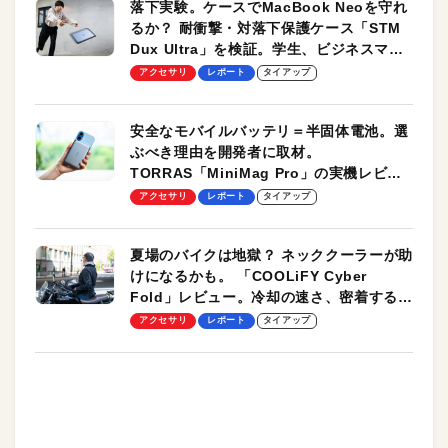
落下実験。ケースでMacBook Neoを守れ
るか？ 耐衝撃・対落下保護ケース「STM
Dux Ultra」を検証。学生、ビジネスマン
のモバイルユースに最適！
アクセサリ
レポート
タイアップ
安全なモバイルバッテリ＝半固体電池。選
ぶべき理由を開発者に取材。
TORRAS「MiniMag Pro」の実機レビュ
ーも
アクセサリ
レポート
タイアップ
夏場のバイクは地獄？ ネッククーラーが助
けになるかも。 「COOLiFY Cyber
Fold」レビュー。冷却の速さ、密着する冷
却プレート、シンプルな操作性がグッド！
アクセサリ
レポート
タイアップ