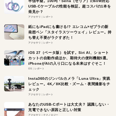
半信半疑。100均・Seria（セリア）の60W対応
USB-Cケーブルの性能を検証。超コスパの1本を
発見か？
アクセサリ
レポート
紙にもiPadにも書ける!? エレコム×ゼブラの新
発想ペン「スタイラスツーウェイ」レビュー。持
ち替え不要がラクすぎた！
アクセサリ
レポート
iOS 27（ベータ版）を試す。Siri AI、ショート
カットの自動作成ほか、期待大の便利機能5選。
iPhoneがAIの入り口になる未来はすぐそこ！
OS
レポート
Insta360のジンバルカメラ「Luna Ultra」実践
レビュー。4K／8K比較・ズーム・夜間撮影をチ
ェック
アクセサリ
レポート
あなたのUSB-Cポートは大丈夫？ 認識しない・
充電できない原因と正しい対策
アクセサリ
テクノロジー