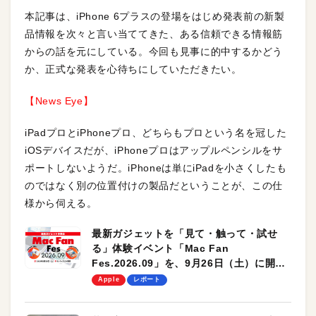
本記事は、iPhone 6プラスの登場をはじめ発表前の新製
品情報を次々と言い当ててきた、ある信頼できる情報筋
からの話を元にしている。今回も見事に的中するかどう
か、正式な発表を心待ちにしていただきたい。
【News Eye】
iPadプロとiPhoneプロ、どちらもプロという名を冠した
iOSデバイスだが、iPhoneプロはアップルペンシルをサ
ポートしないようだ。iPhoneは単にiPadを小さくしたも
のではなく別の位置付けの製品だということが、この仕
様から伺える。
最新ガジェットを「見て・触って・試せ
る」体験イベント「Mac Fan
Fes.2026.09」を、9月26日（土）に開催
します！
Apple
レポート