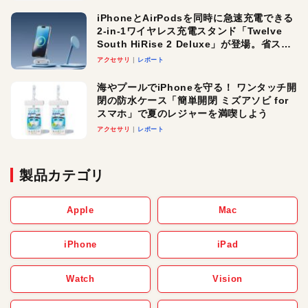
iPhoneとAirPodsを同時に急速充電できる
2-in-1ワイヤレス充電スタンド「Twelve
South HiRise 2 Deluxe」が登場。省スペ
ースでおしゃれに充電したい人にオスス
アクセサリ
レポート
メ！
海やプールでiPhoneを守る！ ワンタッチ開
閉の防水ケース「簡単開閉 ミズアソビ for
スマホ」で夏のレジャーを満喫しよう
アクセサリ
レポート
製品カテゴリ
Apple
Mac
iPhone
iPad
Watch
Vision