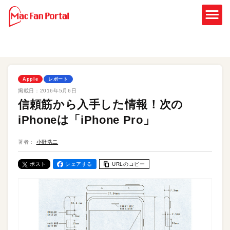
Apple
レポート
掲載日：
2016年5月6日
信頼筋から入手した情報！次の
iPhoneは「iPhone Pro」
著者：
小野浩二
ポスト
シェアする
URLのコピー