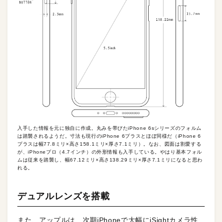
入手した情報を元に独自に作成。丸みを帯びたiPhone 6sシリーズのフォルム
は踏襲されるようだ。寸法も現行のiPhone 6プラスとほぼ同様だ（iPhone 6
プラスは幅77.8ミリ×高さ158.1ミリ×厚さ7.1ミリ）。なお、図面は割愛する
が、iPhoneプロ（4.7インチ）の外形情報も入手している。やはり基本フォル
ムは従来を踏襲し、幅67.12ミリ×高さ138.29ミリ×厚さ7.1ミリになると思わ
れる。
デュアルレンズを搭載
また、アップルは、次期iPhoneで大幅にiSightカメラ性