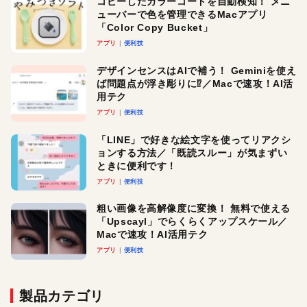
コピーしたカラーコードを自動検知！ メニ
ューバーで色を管理できるMacアプリ
「Color Copy Bucket」
アプリ
便利技
デザインセンスはAIで補う！ Geminiを使え
ば問題点が浮き彫りに⁉︎／Macで速攻！AI活
用テク
アプリ
便利技
「LINE」で好きな絵文字を使ってリアクシ
ョンする方法／「既読スルー」が気まずい
ときに便利です！
アプリ
便利技
粗い画像を高解像度に変換！ 無料で使える
「Upscayl」でらくらくアップスケール／
Macで速攻！AI活用テク
アプリ
便利技
製品カテゴリ