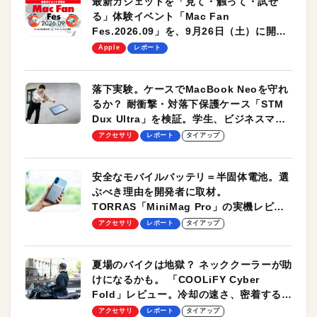
最新ガジェットを「見て・触って・試せ
る」体験イベント「Mac Fan
Fes.2026.09」を、9月26日（土）に開催
します！
Apple
レポート
落下実験。ケースでMacBook Neoを守れ
るか？ 耐衝撃・対落下保護ケース「STM
Dux Ultra」を検証。学生、ビジネスマン
のモバイルユースに最適！
アクセサリ
レポート
タイアップ
安全なモバイルバッテリ＝半固体電池。選
ぶべき理由を開発者に取材。
TORRAS「MiniMag Pro」の実機レビュ
ーも
アクセサリ
レポート
タイアップ
夏場のバイクは地獄？ ネッククーラーが助
けになるかも。 「COOLiFY Cyber
Fold」レビュー。冷却の速さ、密着する冷
却プレート、シンプルな操作性がグッド！
アクセサリ
レポート
タイアップ