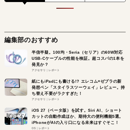
編集部のおすすめ
半信半疑。100均・Seria（セリア）の60W対応
USB-Cケーブルの性能を検証。超コスパの1本を
発見か？
アクセサリ
レポート
紙にもiPadにも書ける!? エレコム×ゼブラの新
発想ペン「スタイラスツーウェイ」レビュー。持
ち替え不要がラクすぎた！
アクセサリ
レポート
iOS 27（ベータ版）を試す。Siri AI、ショート
カットの自動作成ほか、期待大の便利機能5選。
iPhoneがAIの入り口になる未来はすぐそこ！
OS
レポート