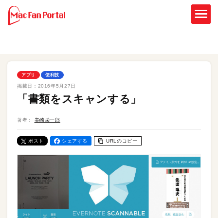
アプリ
便利技
掲載日：
2016年5月27日
「書類をスキャンする」
著者：
美崎栄一郎
ポスト
シェアする
URLのコピー