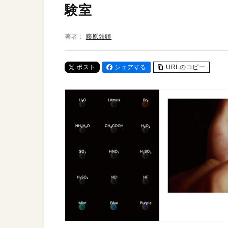
験室
著者：
藤原鉄頭
ポスト
シェアする
URLのコピー