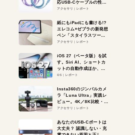
応USB-Cケーブルの性能
を検証。超コスパの1本を
アクセサリ
レポート
発見か？
紙にもiPadにも書ける!?
エレコム×ゼブラの新発想
ペン「スタイラスツーウ
ェイ」レビュー。持ち替
アクセサリ
レポート
え不要がラクすぎた！
iOS 27（ベータ版）を試
す。Siri AI、ショートカ
ットの自動作成ほか、期
待大の便利機能5選。
OS
レポート
iPhoneがAIの入り口にな
る未来はすぐそこ！
Insta360のジンバルカメ
ラ「Luna Ultra」実践レ
ビュー。4K／8K比較・ズ
ーム・夜間撮影をチェッ
アクセサリ
レポート
ク
あなたのUSB-Cポートは
大丈夫？ 認識しない・充
電できない原因と正しい