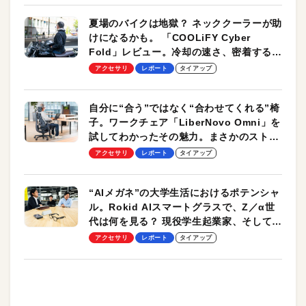
夏場のバイクは地獄？ ネッククーラーが助
けになるかも。 「COOLiFY Cyber
Fold」レビュー。冷却の速さ、密着する冷
却プレート、シンプルな操作性がグッド！
アクセサリ
レポート
タイアップ
自分に“合う”ではなく“合わせてくれる”椅
子。ワークチェア「LiberNovo Omni」を
試してわかったその魅力。まさかのストレ
ッチ機能も搭載
アクセサリ
レポート
タイアップ
“AIメガネ”の大学生活におけるポテンシャ
ル。Rokid AIスマートグラスで、Z／α世
代は何を見る？ 現役学生起業家、そして教
授による体験会レポート【PR】
アクセサリ
レポート
タイアップ