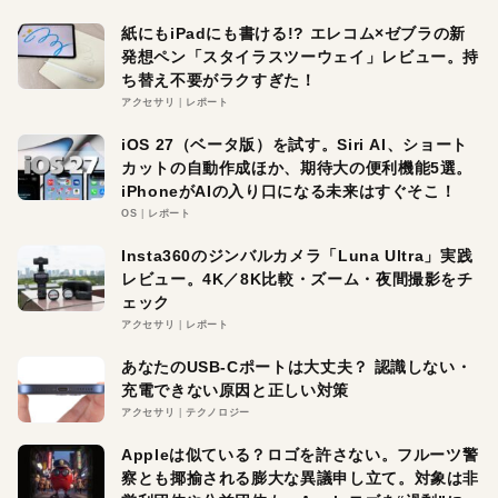
紙にもiPadにも書ける!? エレコム×ゼブラの新
発想ペン「スタイラスツーウェイ」レビュー。持
ち替え不要がラクすぎた！
アクセサリ
レポート
iOS 27（ベータ版）を試す。Siri AI、ショート
カットの自動作成ほか、期待大の便利機能5選。
iPhoneがAIの入り口になる未来はすぐそこ！
OS
レポート
Insta360のジンバルカメラ「Luna Ultra」実践
レビュー。4K／8K比較・ズーム・夜間撮影をチ
ェック
アクセサリ
レポート
あなたのUSB-Cポートは大丈夫？ 認識しない・
充電できない原因と正しい対策
アクセサリ
テクノロジー
Appleは似ている？ロゴを許さない。フルーツ警
察とも揶揄される膨大な異議申し立て。対象は非