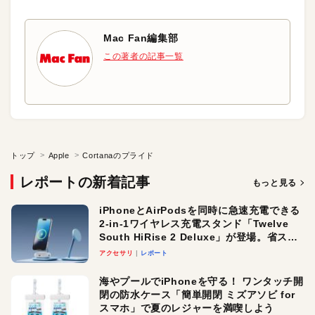
Mac Fan編集部
この著者の記事一覧
トップ
Apple
Cortanaのプライド
レポートの新着記事
もっと見る
iPhoneとAirPodsを同時に急速充電できる
2-in-1ワイヤレス充電スタンド「Twelve
South HiRise 2 Deluxe」が登場。省スペ
ースでおしゃれに充電したい人にオスス
アクセサリ
レポート
メ！
海やプールでiPhoneを守る！ ワンタッチ開
閉の防水ケース「簡単開閉 ミズアソビ for
スマホ」で夏のレジャーを満喫しよう