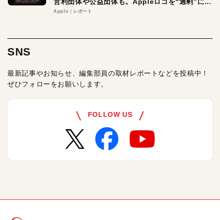
営利団体や公益団体も。Appleロゴを“過剰”に守
る理由とは
Apple
レポート
SNS
最新記事やお知らせ、編集部員の取材レポートなどを投稿中！
ぜひフォローをお願いします。
FOLLOW US