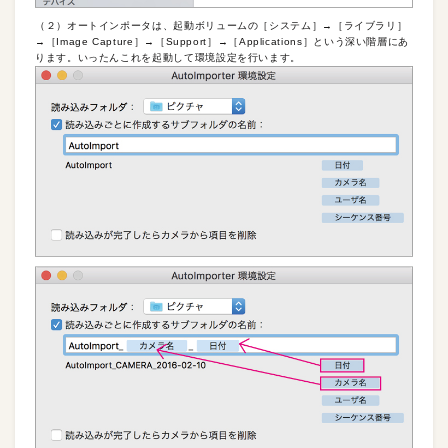
（２）オートインポータは、起動ボリュームの［システム］→［ライブラリ］
→［Image Capture］→［Support］→［Applications］という深い階層にあ
ります。いったんこれを起動して環境設定を行います。