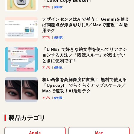
「Color Copy Bucket」
アプリ
便利技
デザインセンスはAIで補う！ Geminiを使え
ば問題点が浮き彫りに⁉︎／Macで速攻！AI活
用テク
アプリ
便利技
「LINE」で好きな絵文字を使ってリアクシ
ョンする方法／「既読スルー」が気まずい
ときに便利です！
アプリ
便利技
粗い画像を高解像度に変換！ 無料で使える
「Upscayl」でらくらくアップスケール／
Macで速攻！AI活用テク
アプリ
便利技
製品カテゴリ
Apple
Mac