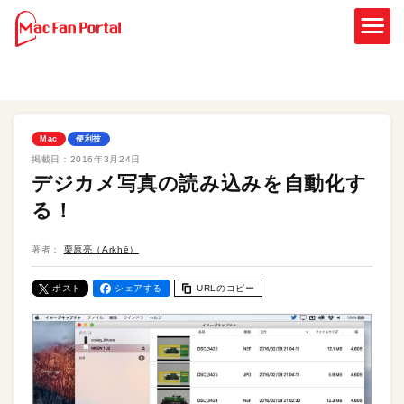
Mac
便利技
掲載日：
2016年3月24日
デジカメ写真の読み込みを自動化す
る！
著者：
栗原亮（Arkhē）
ポスト
シェアする
URLのコピー