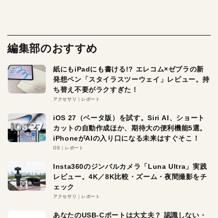
編集部のおすすめ
紙にもiPadにも書ける!? エレコム×ゼブラの新
発想ペン「スタイラスツーウェイ」レビュー。持
ち替え不要がラクすぎた！
アクセサリ
レポート
iOS 27（ベータ版）を試す。Siri AI、ショート
カットの自動作成ほか、期待大の便利機能5選。
iPhoneがAIの入り口になる未来はすぐそこ！
OS
レポート
Insta360のジンバルカメラ「Luna Ultra」実践
レビュー。4K／8K比較・ズーム・夜間撮影をチ
ェック
アクセサリ
レポート
あなたのUSB-Cポートは大丈夫？ 認識しない・