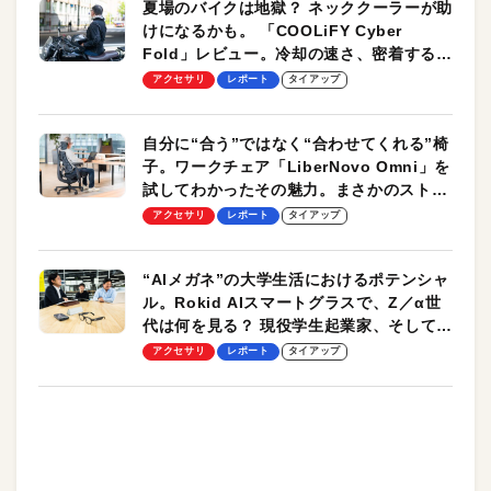
夏場のバイクは地獄？ ネッククーラーが助
けになるかも。 「COOLiFY Cyber
Fold」レビュー。冷却の速さ、密着する冷
却プレート、シンプルな操作性がグッド！
アクセサリ
レポート
タイアップ
自分に“合う”ではなく“合わせてくれる”椅
子。ワークチェア「LiberNovo Omni」を
試してわかったその魅力。まさかのストレ
ッチ機能も搭載
アクセサリ
レポート
タイアップ
“AIメガネ”の大学生活におけるポテンシャ
ル。Rokid AIスマートグラスで、Z／α世
代は何を見る？ 現役学生起業家、そして教
授による体験会レポート【PR】
アクセサリ
レポート
タイアップ