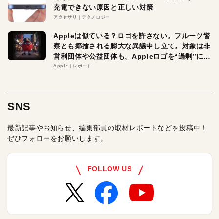
充電できない原因と正しい対策
アクセサリ
テクノロジー
Appleは似ている？ロゴを許さない。フルーツ警
察とも揶揄される膨大な異議申し立て。対象は非
営利団体や公益団体も。Appleロゴを“過剰”に守
る理由とは
Apple
レポート
SNS
最新記事やお知らせ、編集部員の取材レポートなどを投稿中！
ぜひフォローをお願いします。
FOLLOW US