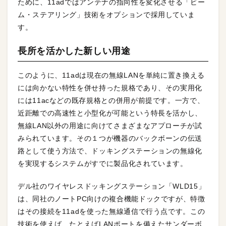
ために、11adではアンテナの指向性を変化させる「ビー
ム・ステアリング」技術をオプションで採用していま
す。
長所を活かした新しい用途
このように、11adは現在の無線LANを単純に置き換える
には向かない特性を併せ持った規格であり、その実用化
には11acなどの既存規格との併用が前提です。一方で、
近距離での高速性と小型化が可能という特長を活かし、
無線LAN以外の用途に向けてさまざまなアプローチが試
みられています。その１つが機器のバックボーンの伝送
路として使う方法で、ドッキングステーションの無線化
を実現するシステムがすでに製品化されています。
デル社のワイヤレスドッキングステーション「WLD15」
は、同社のノートPC向けの複合機能ドックですが、特徴
はその接続を11adを使った無線通信で行う点です。この
技術を使えば、たとえばLANポートを備えたサンダーボ