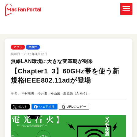
アプリ
便利技
掲載日：
2016年3月16日
無線LAN環境に大きな変革期が到来
【Chapter1_3】60GHz帯を使う新
規格IEEE802.11adが登場
著者：
中村朝美
今井隆
松山茂
栗原亮（Arkhē）
ポスト
シェアする
URLのコピー