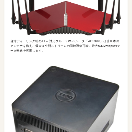
台湾ディーリンク社の11ac対応ウルトラWi-Fiルータ「AC5300」は計８本の
アンテナを備え、最大４空間ストリームの同時通信可能。最大5332Mbpsのデ
ータ転送を実現します。