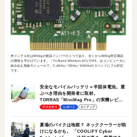
米インテル社はWiGigの創設メンバーの１つであり、古くからWiGig対応製品
の開発を手がけています。「Tri-Band Wireless AC17265」はコンピュータに
組み込む無線モジュールで、2.4GHz／5GHz／60GHzの３バンドにフル対応
です。
安全なモバイルバッテリ＝半固体電池。選
ぶべき理由を開発者に取材。
TORRAS「MiniMag Pro」の実機レビュ
ーも
アクセサリ
レポート
タイアップ
夏場のバイクは地獄？ ネッククーラーが助
けになるかも。 「COOLiFY Cyber