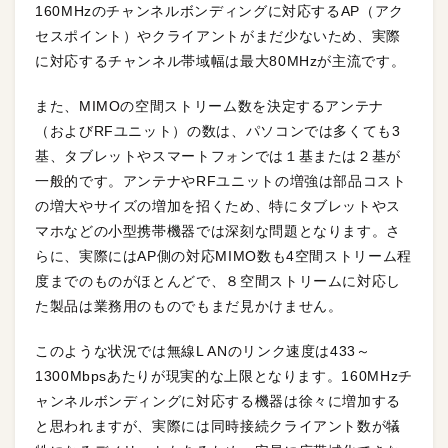
160MHzのチャンネルボンディングに対応するAP（アク
セスポイント）やクライアントがまだ少ないため、実際
に対応するチャンネル帯域幅は最大80MHzが主流です。
また、MIMOの空間ストリーム数を決定するアンテナ
（およびRFユニット）の数は、パソコンでは多くても3
基、タブレットやスマートフォンでは１基または２基が
一般的です。アンテナやRFユニットの増強は部品コスト
の増大やサイズの増加を招くため、特にタブレットやス
マホなどの小型携帯機器では深刻な問題となります。さ
らに、実際にはAP側の対応MIMO数も4空間ストリーム程
度までのものがほとんどで、８空間ストリームに対応し
た製品は業務用のものでもまだ見かけません。
このような状況では無線L ANのリンク速度は433～
1300Mbpsあたりが現実的な上限となります。160MHzチ
ャンネルボンディングに対応する機器は徐々に増加する
と思われますが、実際には同時接続クライアント数が犠