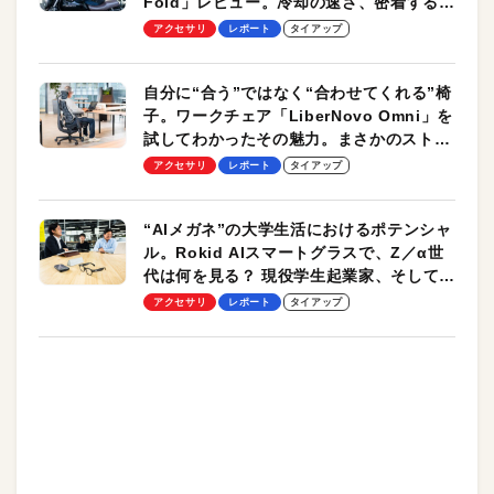
Fold」レビュー。冷却の速さ、密着する冷
却プレート、シンプルな操作性がグッド！
アクセサリ
レポート
タイアップ
自分に“合う”ではなく“合わせてくれる”椅
子。ワークチェア「LiberNovo Omni」を
試してわかったその魅力。まさかのストレ
ッチ機能も搭載
アクセサリ
レポート
タイアップ
“AIメガネ”の大学生活におけるポテンシャ
ル。Rokid AIスマートグラスで、Z／α世
代は何を見る？ 現役学生起業家、そして教
授による体験会レポート【PR】
アクセサリ
レポート
タイアップ