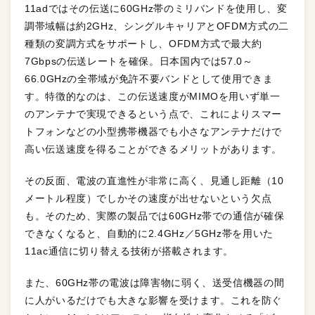
11adではその伝送に60GHz帯のミリバンドを使用し、変
調帯域幅は約2GHz、シングルキャリアとOFDM方式の二
種類の変調方式をサポートし、OFDM方式で最大約
7Gbpsの伝送レートを確保。日本国内では57.0～
66.0GHzの全帯域が免許不要バンドとして使用できま
す。特徴的なのは、この伝送速度がMIMOを用いず単一
のアンテナで実現できるという点で、これによりスマー
トフォンなどの小型携帯機器でも小さなアンテナだけで
高い伝送速度を得ることができるメリットがあります。
その反面、電波の直進性が非常に高く、見通し距離（10
メートル程度）でしかその速度が出せないという欠点
も。そのため、実際の製品では60GHz帯での通信が確保
できなくなると、自動的に2.4GHz／5GHz帯を用いた
11ac通信に切り替える技術が搭載されます。
また、60GHz帯の電波は障害物に弱く、送受信機器の間
に人がいるだけでも大きな影響を受けます。これを防ぐ