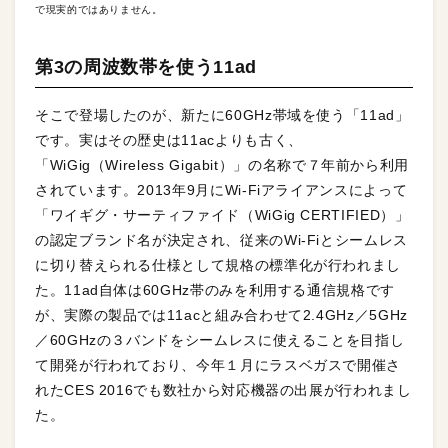
で現実的ではありません。
第3の周波数帯を使う11ad
そこで登場したのが、新たに60GHz帯域を使う「11ad」
です。実はその歴史は11acよりも古く、
「WiGig（Wireless Gigabit）」の名称で７年前から利用
されています。2013年9月にWi-Fiアライアンスによって
「ワイギグ・サーティファイド（WiGig CERTIFIED）」
の認定ブランド名が決定され、従来のWi-Fiとシームレス
に切り替えられる仕様として規格の標準化が行われまし
た。11ad自体は60GHz帯のみを利用する通信規格です
が、実際の製品では11acと組み合わせて2.4GHz／5GHz
／60GHzの３バンドをシームレスに使えることを目指し
て開発が行われており、今年１月にラスベガスで開催さ
れたCES 2016でも数社から対応機器の出展が行われまし
た。