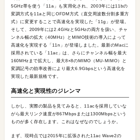
5GHz帯を使う「11a」も実用化され、2003年には11bの
変調方式を11aと同じOFDM方式（直交周波数分割多重方
式）に変更することで高速化を実現した「11g」が登場。
そして、2009年には2.4GHzと5GHzの両方を扱い、チャ
ンネル幅の拡大（40MHz）とMIMO技術の導入によって
高速化を実現する「11n」が登場しました。最新のMacに
採用されている「11ac」は、さらにチャンネル幅を最大
160MHzまで拡大し、最大8×8のMIMO（MU-MIMO）と
変調記号の効率改善により最大6.9Gbpsという高速化を
実現した最新規格です。
高速化と実現性のジレンマ
しかし、実際の製品を見てみると、11acを採用していな
がら最大リンク速度が867Mbpsまたは1300Mbpsという
ものが多く存在します。これはなぜなのでしょうか。
まず、現時点では2015年に拡張された11ac Wave2の