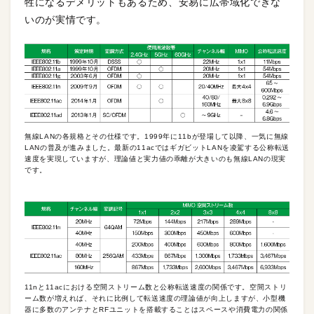
牲になるデメリットもあるため、安易に広帯域化できな
いのが実情です。
無線LANの各規格とその仕様です。1999年に11bが登場して以降、一気に無線
LANの普及が進みました。最新の11acではギガビットLANを凌駕する公称転送
速度を実現していますが、理論値と実力値の乖離が大きいのも無線LANの現実
です。
11nと11acにおける空間ストリーム数と公称転送速度の関係です。空間ストリ
ーム数が増えれば、それに比例して転送速度の理論値が向上しますが、小型機
器に多数のアンテナとRFユニットを搭載することはスペースや消費電力の関係