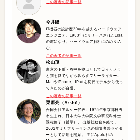
この著者の記事一覧
今井隆
IT機器の設計歴30年を越えるハードウェア
エンジニア。1983年にリリースされたLisa
の虜になり、ハードウェア解析にのめり込
む。
この著者の記事一覧
松山茂
東京の下町・谷中を拠点として日々カメラ
と猫を愛でながら暮らすフリーライター。
MacやiPhone、iPadを初代モデルから使っ
てきたのが自慢。
この著者の記事一覧
栗原亮（Arkhē）
合同会社アルケー代表。1975年東京都日野
市生まれ、日本大学大学院文学研究科修士
課程修了（哲学）。 出版社勤務を経て、
2002年よりフリーランスの編集者兼ライタ
ーとして活動を開始。 主にApple社の