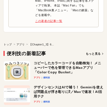
Mac、iPhone、iPadに関する記事を各メデ
ィアで執筆。 本誌『Mac Fan』でも
「MacBook裏メニュー」「Macの媚薬」な
どを連載中。
この著者の記事一覧
トップ
アプリ
【Chapter1_3】60GHz帯を使う新規格IEEE802.11adが登場
便利技の新着記事
もっと見る
コピーしたカラーコードを自動検知！ メニ
ューバーで色を管理できるMacアプリ
「Color Copy Bucket」
アプリ
便利技
デザインセンスはAIで補う！ Geminiを使え
ば問題点が浮き彫りに⁉︎／Macで速攻！AI活
用テク
アプリ
便利技