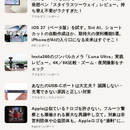
発想ペン「スタイラスツーウェイ」レビュー。持
ち替え不要がラクすぎた！
アクセサリ
レポート
iOS 27（ベータ版）を試す。Siri AI、ショート
カットの自動作成ほか、期待大の便利機能5選。
iPhoneがAIの入り口になる未来はすぐそこ！
OS
レポート
Insta360のジンバルカメラ「Luna Ultra」実践
レビュー。4K／8K比較・ズーム・夜間撮影をチ
ェック
アクセサリ
レポート
あなたのUSB-Cポートは大丈夫？ 認識しない・
充電できない原因と正しい対策
アクセサリ
テクノロジー
Appleは似ている？ロゴを許さない。フルーツ警
察とも揶揄される膨大な異議申し立て。対象は非
営利団体や公益団体も。Appleロゴを“過剰”に守
る理由とは
Apple
レポート