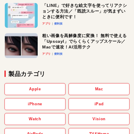
「LINE」で好きな絵文字を使ってリアクシ
ョンする方法／「既読スルー」が気まずい
ときに便利です！
アプリ
便利技
粗い画像を高解像度に変換！ 無料で使える
「Upscayl」でらくらくアップスケール／
Macで速攻！AI活用テク
アプリ
便利技
製品カテゴリ
Apple
Mac
iPhone
iPad
Watch
Vision
AirPods
TV&Home