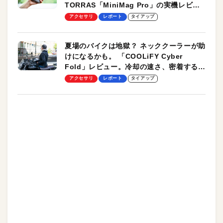
TORRAS「MiniMag Pro」の実機レビュ
ーも
アクセサリ
レポート
タイアップ
夏場のバイクは地獄？ ネッククーラーが助
けになるかも。 「COOLiFY Cyber
Fold」レビュー。冷却の速さ、密着する冷
却プレート、シンプルな操作性がグッド！
アクセサリ
レポート
タイアップ