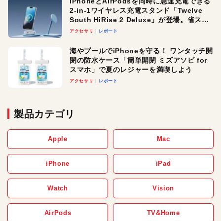
iPhoneとAirPodsを同時に急速充電できる
2-in-1ワイヤレス充電スタンド「Twelve
South HiRise 2 Deluxe」が登場。省スペ
ースでおしゃれに充電したい人にオスス
アクセサリ
レポート
メ！
海やプールでiPhoneを守る！ ワンタッチ開
閉の防水ケース「簡単開閉 ミズアソビ for
スマホ」で夏のレジャーを満喫しよう
アクセサリ
レポート
製品カテゴリ
Apple
Mac
iPhone
iPad
Watch
Vision
AirPods
TV&Home