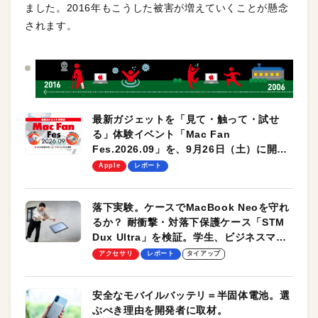
ました。2016年もこうした被害が増えていくことが懸念
されます。
最新ガジェットを「見て・触って・試せ
る」体験イベント「Mac Fan
Fes.2026.09」を、9月26日（土）に開催
します！
Apple
レポート
落下実験。ケースでMacBook Neoを守れ
るか？ 耐衝撃・対落下保護ケース「STM
Dux Ultra」を検証。学生、ビジネスマン
のモバイルユースに最適！
アクセサリ
レポート
タイアップ
安全なモバイルバッテリ＝半固体電池。選
ぶべき理由を開発者に取材。