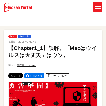
Mac
レポート
掲載日：
2016年3月14日
【Chapter1_1】誤解。「Macはウイ
ルスは大丈夫」はウソ。
著者：
栗原亮（Arkhē）
ポスト
シェアする
URLのコピー