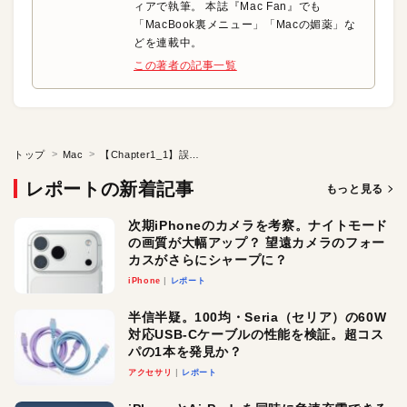
ィアで執筆。 本誌『Mac Fan』でも
「MacBook裏メニュー」「Macの媚薬」な
どを連載中。
この著者の記事一覧
トップ
Mac
【Chapter1_1】誤解。「Macはウイルスは大丈夫」はウソ。
レポートの新着記事
もっと見る
次期iPhoneのカメラを考察。ナイトモード
の画質が大幅アップ？ 望遠カメラのフォー
カスがさらにシャープに？
iPhone
レポート
半信半疑。100均・Seria（セリア）の60W
対応USB-Cケーブルの性能を検証。超コス
パの1本を発見か？
アクセサリ
レポート