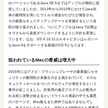
のバージョンであるJava SE 6まではアップルが独自に提
供していましたが、2012年から2013年にかけてJava自
体の脆弱性を突いたウイルス感染がたびたび報告され、
その都度セキュリティアップデートを実施するという攻
防が繰り返されました。ついにアップルはJava 7以降は
オラクルから直接ダウンロードするように方針を変更し
ています。なお、OS X 10.11エルキャピタンはレガシー
なJava 6をサポートする最後のOS Xとなります。
狙われているMacの脅威は増大中
2015年にはアドビ・フラッシュプレーヤの最新版にセキ
ュリティの脆弱性が未修正のまま残されていて、そのセ
キュリティホールをついたマルウェアが発生するという
事件が起こりました。対策用の修正プログラムが配布さ
れる前に攻撃が始まるというウイルス感染の中でも最悪
のパターンで、Mac版もまた例外ではありませんでし
た。米アドビシステムズも、深刻さを4段階のうち最悪で