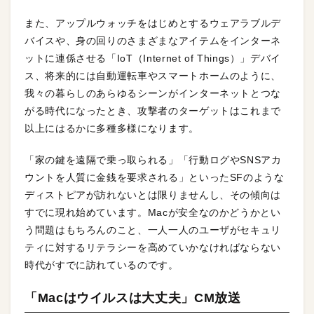
また、アップルウォッチをはじめとするウェアラブルデ
バイスや、身の回りのさまざまなアイテムをインターネ
ットに連係させる「IoT（Internet of Things）」デバイ
ス、将来的には自動運転車やスマートホームのように、
我々の暮らしのあらゆるシーンがインターネットとつな
がる時代になったとき、攻撃者のターゲットはこれまで
以上にはるかに多種多様になります。
「家の鍵を遠隔で乗っ取られる」「行動ログやSNSアカ
ウントを人質に金銭を要求される」といったSFのような
ディストピアが訪れないとは限りませんし、その傾向は
すでに現れ始めています。Macが安全なのかどうかとい
う問題はもちろんのこと、一人一人のユーザがセキュリ
ティに対するリテラシーを高めていかなければならない
時代がすでに訪れているのです。
「Macはウイルスは大丈夫」CM放送