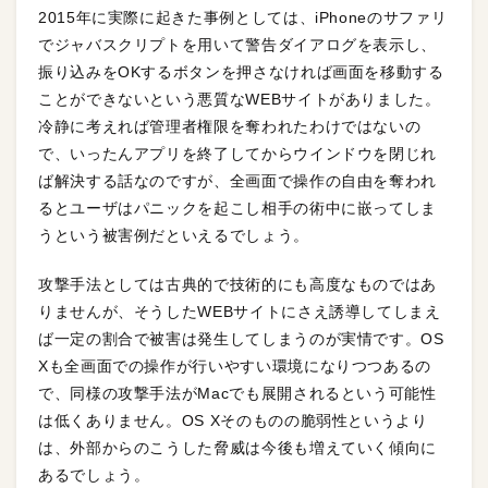
2015年に実際に起きた事例としては、iPhoneのサファリ
でジャバスクリプトを用いて警告ダイアログを表示し、
振り込みをOKするボタンを押さなければ画面を移動する
ことができないという悪質なWEBサイトがありました。
冷静に考えれば管理者権限を奪われたわけではないの
で、いったんアプリを終了してからウインドウを閉じれ
ば解決する話なのですが、全画面で操作の自由を奪われ
るとユーザはパニックを起こし相手の術中に嵌ってしま
うという被害例だといえるでしょう。
攻撃手法としては古典的で技術的にも高度なものではあ
りませんが、そうしたWEBサイトにさえ誘導してしまえ
ば一定の割合で被害は発生してしまうのが実情です。OS
Xも全画面での操作が行いやすい環境になりつつあるの
で、同様の攻撃手法がMacでも展開されるという可能性
は低くありません。OS Xそのものの脆弱性というより
は、外部からのこうした脅威は今後も増えていく傾向に
あるでしょう。