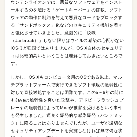
ウンテンライオンでは、悪質なソフトウェアをインスト
ールするのを避ける「ゲートキーパー」の搭載、ソフト
ウェアの動作に制約を与えて悪質なコードをブロックす
る「サンドボックス」化などのセキュリティ機能を着々
と強化させていきました。意図的に「脱獄
（Jailbreak）」しない限りはウイルス感染の心配がない
iOSほど強固ではありませんが、OS X自体のセキュリテ
ィは比較的高いということは理解しておきたいところで
す。
しかし、OS Xもコンピュータ用のOSである以上、マル
チプラットフォームで実行できるソフト環境の脆弱性に
対して直接対処することは困難です。この5～6年の間に
もJavaの脆弱性を突いた攻撃や、アドビ・フラッシュプ
レーヤの脆弱性によってMacが被害を受けるという事件
も発生しました。運良く爆発的な感染爆発（パンデミッ
ク）に陥ることはありませんでしたが、ユーザが適切な
セキュリティアップデートを実施しなければ無防備な状