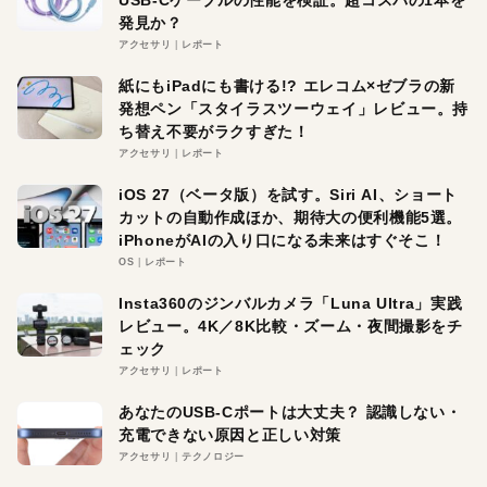
発見か？
アクセサリ
レポート
紙にもiPadにも書ける!? エレコム×ゼブラの新
発想ペン「スタイラスツーウェイ」レビュー。持
ち替え不要がラクすぎた！
アクセサリ
レポート
iOS 27（ベータ版）を試す。Siri AI、ショート
カットの自動作成ほか、期待大の便利機能5選。
iPhoneがAIの入り口になる未来はすぐそこ！
OS
レポート
Insta360のジンバルカメラ「Luna Ultra」実践
レビュー。4K／8K比較・ズーム・夜間撮影をチ
ェック
アクセサリ
レポート
あなたのUSB-Cポートは大丈夫？ 認識しない・
充電できない原因と正しい対策
アクセサリ
テクノロジー