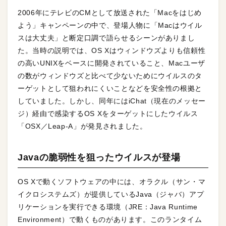
2006年にテレビのCMとして放送された「Macをはじめ
よう」キャンペーンの中で、登場人物に「Macはウイル
スは大丈夫」と断定口調で語らせるシーンがありまし
た。当時の説明では、OS Xはウィンドウズよりも信頼性
の高いUNIXをベースに開発されていること、Macユーザ
の数がウィンドウズと比べて少ないためにウイルスのタ
ーゲットとして狙われにくいことなどを安全性の根拠と
していました。しかし、同年にはiChat（現在のメッセー
ジ）経由で感染するOS Xをターゲットにしたウイルス
「OSX／Leap-A」が発見されました。
Javaの脆弱性を狙ったウイルスが登場
OS Xで動くソフトウェアの中には、オラクル（サン・マ
イクロシステムズ）が提供しているJava（ジャバ）アプ
リケーションを実行できる環境（JRE：Java Runtime
Environment）で動くものがあります。このランタイム