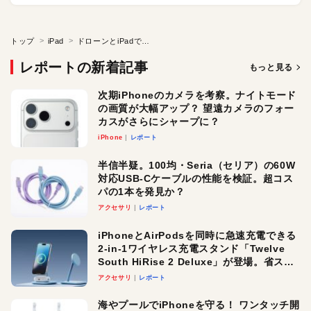
トップ
iPad
ドローンとiPadでプレー分析！現代ラグビー大躍進の理由
レポートの新着記事
もっと見る
次期iPhoneのカメラを考察。ナイトモード
の画質が大幅アップ？ 望遠カメラのフォー
カスがさらにシャープに？
iPhone
レポート
半信半疑。100均・Seria（セリア）の60W
対応USB-Cケーブルの性能を検証。超コス
パの1本を発見か？
アクセサリ
レポート
iPhoneとAirPodsを同時に急速充電できる
2-in-1ワイヤレス充電スタンド「Twelve
South HiRise 2 Deluxe」が登場。省スペ
ースでおしゃれに充電したい人にオスス
アクセサリ
レポート
メ！
海やプールでiPhoneを守る！ ワンタッチ開