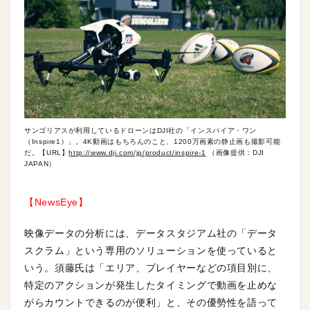
サンゴリアスが利用しているドローンはDJI社の「インスパイア・ワン
（Inspire1）」。4K動画はもちろんのこと、1200万画素の静止画も撮影可能
だ。【URL】
http://www.dji.com/jp/product/inspire-1
（画像提供：DJI
JAPAN）
【NewsEye】
映像データの分析には、データスタジアム社の「データ
スクラム」という専用のソリューションを使っていると
いう。須藤氏は「エリア、プレイヤーなどの項目別に、
特定のアクションが発生したタイミングで動画を止めな
がらカウントできるのが便利」と、その優勢性を語って