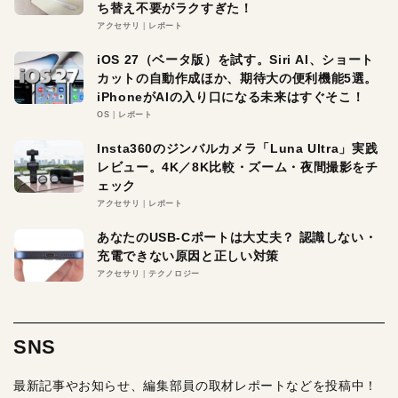
ち替え不要がラクすぎた！
アクセサリ
レポート
iOS 27（ベータ版）を試す。Siri AI、ショート
カットの自動作成ほか、期待大の便利機能5選。
iPhoneがAIの入り口になる未来はすぐそこ！
OS
レポート
Insta360のジンバルカメラ「Luna Ultra」実践
レビュー。4K／8K比較・ズーム・夜間撮影をチ
ェック
アクセサリ
レポート
あなたのUSB-Cポートは大丈夫？ 認識しない・
充電できない原因と正しい対策
アクセサリ
テクノロジー
SNS
最新記事やお知らせ、編集部員の取材レポートなどを投稿中！