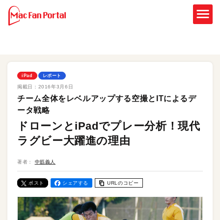
iPad
レポート
掲載日：
2016年3月6日
チーム全体をレベルアップする空撮とITによるデ
ータ戦略
ドローンとiPadでプレー分析！現代
ラグビー大躍進の理由
著者：
中筋義人
ポスト
シェアする
URLのコピー