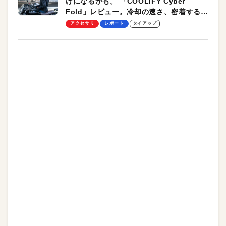
けになるかも。 「COOLiFY Cyber
Fold」レビュー。冷却の速さ、密着する冷
却プレート、シンプルな操作性がグッド！
アクセサリ
レポート
タイアップ