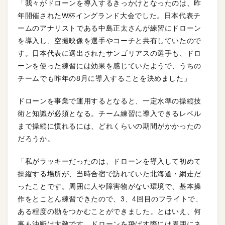
「我々がドローンを導入するきっかけとなったのは、昨
年開催されたW杯イングランド大会でした。日本代表チ
ームのアナリストである中島正太さんが練習にドローン
を導入し、空撮映像を選手やコーチと共有していたので
す。日本代表に選出されたサンゴリアスの選手も、ドロ
ーンを使った練習には効果を感じていたようで、うちの
チームでも昨年の8月に導入することを決めました」
ドローンを事業で運用するとなると、一定水準の操縦技
術と知識が必須となる。チーム練習に導入できるレベル
まで操縦に慣れるには、どれくらいの期間がかかったの
だろうか。
「私がラッキーだったのは、ドローンを導入して初めて
操縦する場所が、当時合宿で訪れていた北海道・網走だ
ったことです。周囲に人や障害物がない環境で、基本操
作をとことん練習できたので、3、4回目のフライトで、
ある程度の勘をつかむことができました。とはいえ、何
事も油断は大敵です。ドローンを飛ばす際には周囲にネ