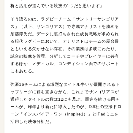
析と活用が進んでいる競技の1つだと思います」
そう語るのは、ラグビーチーム「サントリーサンゴリア
ス」（以下、サンゴリアス）で専属アナリストを務める
須藤惇氏だ。データに裏打ちされた成長戦略が求められ
る現代ラグビーにおいて、アナリストはチームの屋台骨
ともいえる欠かせない存在。その業務は多岐にわたり、
試合の映像を管理、分析してコーチやプレイヤーに共有
するほか、メディカル、コンディション面でのサポート
にもあたる。
強豪16チームによる熾烈なタイトル争いが展開されるト
ップリーグに籍を置きながら、これまでサンゴリアスが
獲得したタイトルの数は12にも及ぶ。躍進を続ける同チ
ームが、昨年より新たに導入したのが、DJI社の空撮ドロ
ーン「インスパイア・ワン（Inspire1）」とiPadミニを
活用した映像分析だ。