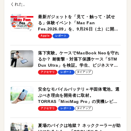
くれた。
最新ガジェットを「見て・触って・試せ
る」体験イベント「Mac Fan
Fes.2026.09」を、9月26日（土）に開催
します！
Apple
レポート
落下実験。ケースでMacBook Neoを守れ
るか？ 耐衝撃・対落下保護ケース「STM
Dux Ultra」を検証。学生、ビジネスマン
のモバイルユースに最適！
アクセサリ
レポート
タイアップ
安全なモバイルバッテリ＝半固体電池。選
ぶべき理由を開発者に取材。
TORRAS「MiniMag Pro」の実機レビュ
ーも
アクセサリ
レポート
タイアップ
夏場のバイクは地獄？ ネッククーラーが助