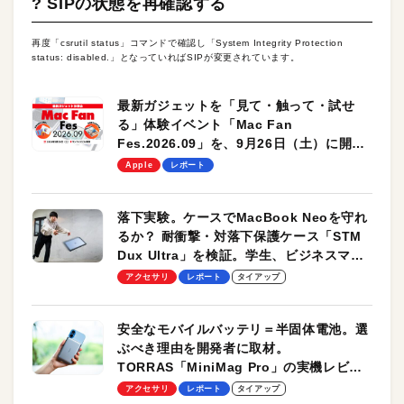
? SIPの状態を再確認する
再度「csrutil status」コマンドで確認し「System Integrity Protection
status: disabled.」となっていればSIPが変更されています。
最新ガジェットを「見て・触って・試せ
る」体験イベント「Mac Fan
Fes.2026.09」を、9月26日（土）に開催
します！
Apple
レポート
落下実験。ケースでMacBook Neoを守れ
るか？ 耐衝撃・対落下保護ケース「STM
Dux Ultra」を検証。学生、ビジネスマン
のモバイルユースに最適！
アクセサリ
レポート
タイアップ
安全なモバイルバッテリ＝半固体電池。選
ぶべき理由を開発者に取材。
TORRAS「MiniMag Pro」の実機レビュ
ーも
アクセサリ
レポート
タイアップ