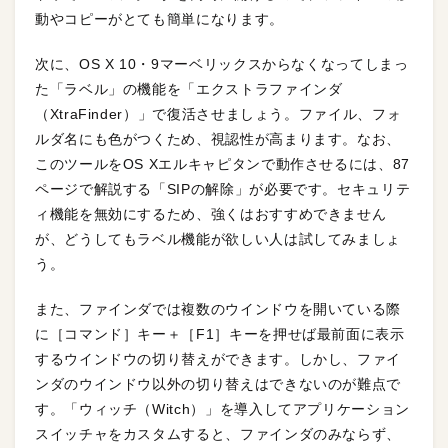
動やコピーがとても簡単になります。
次に、OS X 10・9マーベリックスからなくなってしまっ
た「ラベル」の機能を「エクストラファインダ
（XtraFinder）」で復活させましょう。ファイル、フォ
ルダ名にも色がつくため、視認性が高まります。なお、
このツールをOS Xエルキャピタンで動作させるには、87
ページで解説する「SIPの解除」が必要です。セキュリテ
ィ機能を無効にするため、強くはおすすめできません
が、どうしてもラベル機能が欲しい人は試してみましょ
う。
また、ファインダでは複数のウインドウを開いている際
に［コマンド］キー＋［F1］キーを押せば最前面に表示
するウインドウの切り替えができます。しかし、ファイ
ンダのウインドウ以外の切り替えはできないのが難点で
す。「ウィッチ（Witch）」を導入してアプリケーション
スイッチャをカスタムすると、ファインダのみならず、