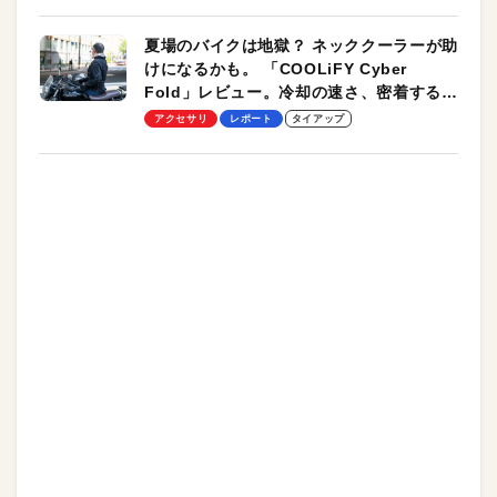
夏場のバイクは地獄？ ネッククーラーが助
けになるかも。 「COOLiFY Cyber
Fold」レビュー。冷却の速さ、密着する冷
却プレート、シンプルな操作性がグッド！
アクセサリ
レポート
タイアップ