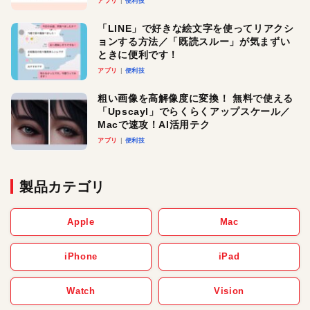
アプリ
便利技
「LINE」で好きな絵文字を使ってリアクシ
ョンする方法／「既読スルー」が気まずい
ときに便利です！
アプリ
便利技
粗い画像を高解像度に変換！ 無料で使える
「Upscayl」でらくらくアップスケール／
Macで速攻！AI活用テク
アプリ
便利技
製品カテゴリ
Apple
Mac
iPhone
iPad
Watch
Vision