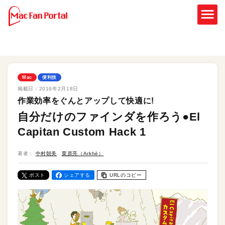
Mac
便利技
掲載日：
2016年2月18日
作業効率をぐんとアップして快適に!
自分だけのファインダを作ろう●El
Capitan Custom Hack 1
著者：
中村朝美
栗原亮（Arkhē）
ポスト
シェアする
URLのコピー