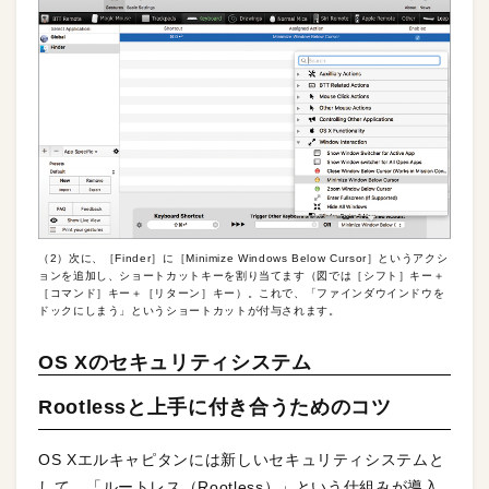
（2）次に、［Finder］に［Minimize Windows Below Cursor］というアクシ
ョンを追加し、ショートカットキーを割り当てます（図では［シフト］キー＋
［コマンド］キー＋［リターン］キー）。これで、「ファインダウインドウを
ドックにしまう」というショートカットが付与されます。
OS Xのセキュリティシステム
Rootlessと上手に付き合うためのコツ
OS Xエルキャピタンには新しいセキュリティシステムと
して、「ルートレス（Rootless）」という仕組みが導入