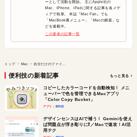
ーとして活動を開始。 主にApple社の
Mac、iPhone、iPadに関する記事を各メデ
ィアで執筆。 本誌『Mac Fan』でも
「MacBook裏メニュー」「Macの媚薬」な
どを連載中。
この著者の記事一覧
トップ
Mac
自分だけのファインダを作ろう●El Capitan Custom Hack 1
便利技の新着記事
もっと見る
コピーしたカラーコードを自動検知！ メニ
ューバーで色を管理できるMacアプリ
「Color Copy Bucket」
アプリ
便利技
デザインセンスはAIで補う！ Geminiを使え
ば問題点が浮き彫りに⁉︎／Macで速攻！AI活
用テク