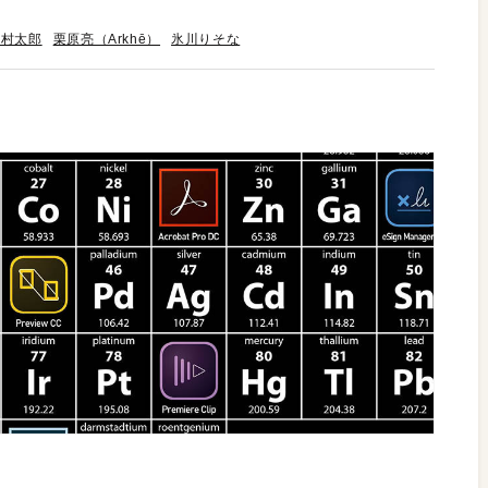
松村太郎
栗原亮（Arkhē）
氷川りそな