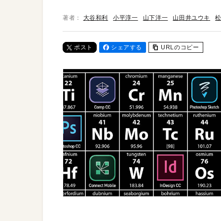
著者：
大谷和利
小平淳一
山下洋一
山田井ユウキ
ポスト
シェアする
URLのコピー