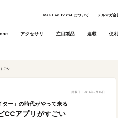
Mac Fan Portal について
メルマガ会
hone
アクセサリ
注目製品
連載
便
がすごい
掲載日：
2016年2月15日
イター」の時代がやって来る
ビCCアプリがすごい