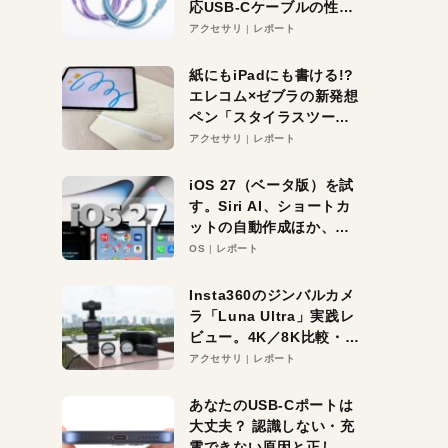
応USB-Cケーブルの性能
を検証。超コスパの1本を
アクセサリ
レポート
発見か？
紙にもiPadにも書ける!?
エレコム×ゼブラの新発想
ペン「スタイラスツーウ
ェイ」レビュー。持ち替
アクセサリ
レポート
え不要がラクすぎた！
iOS 27（ベータ版）を試
す。Siri AI、ショートカ
ットの自動作成ほか、期
待大の便利機能5選。
OS
レポート
iPhoneがAIの入り口にな
る未来はすぐそこ！
Insta360のジンバルカメ
ラ「Luna Ultra」実践レ
ビュー。4K／8K比較・ズ
ーム・夜間撮影をチェッ
アクセサリ
レポート
ク
あなたのUSB-Cポートは
大丈夫？ 認識しない・充
電できない原因と正しい