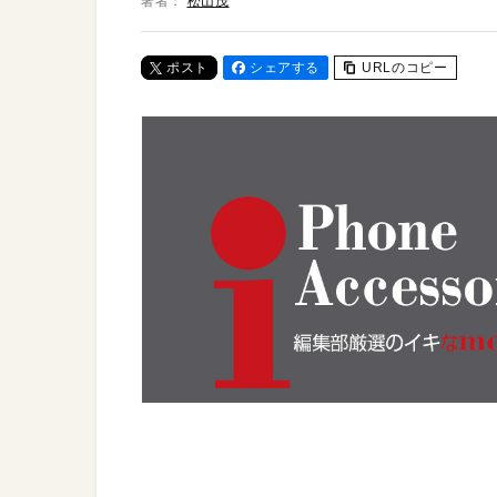
著者：
松山茂
ポスト
シェアする
URLのコピー