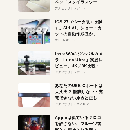
ペン「スタイラスツーウ
ェイ」レビュー。持ち替
アクセサリ
レポート
え不要がラクすぎた！
iOS 27（ベータ版）を試
す。Siri AI、ショートカ
ットの自動作成ほか、期
待大の便利機能5選。
OS
レポート
iPhoneがAIの入り口にな
る未来はすぐそこ！
Insta360のジンバルカメ
ラ「Luna Ultra」実践レ
ビュー。4K／8K比較・ズ
ーム・夜間撮影をチェッ
アクセサリ
レポート
ク
あなたのUSB-Cポートは
大丈夫？ 認識しない・充
電できない原因と正しい
対策
アクセサリ
テクノロジー
Appleは似ている？ロゴ
を許さない。フルーツ警
察とも揶揄される膨大な