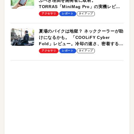
ぶべき理由を開発者に取材。
TORRAS「MiniMag Pro」の実機レビュ
ーも
アクセサリ
レポート
タイアップ
夏場のバイクは地獄？ ネッククーラーが助
けになるかも。 「COOLiFY Cyber
Fold」レビュー。冷却の速さ、密着する冷
却プレート、シンプルな操作性がグッド！
アクセサリ
レポート
タイアップ