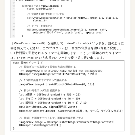
［ViewController.swift］を編集して、viewDidLoad()メソッドを、図のように
書き換えてください。このプログラムは、画面の背景色を濃い青色に変更し、
0.1秒間隔で実行されるタイマーを開始します。こうして開始されたタイマー
は、snowTimer()という名前のメソッドを繰り返し呼び出します。