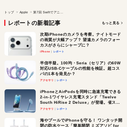
トップ
Apple
第7回 Swiftでアニメーション・プログラミング（後編）
レポートの新着記事
もっと見る
次期iPhoneのカメラを考察。ナイトモード
の画質が大幅アップ？ 望遠カメラのフォー
カスがさらにシャープに？
iPhone
レポート
半信半疑。100均・Seria（セリア）の60W
対応USB-Cケーブルの性能を検証。超コス
パの1本を発見か？
アクセサリ
レポート
iPhoneとAirPodsを同時に急速充電できる
2-in-1ワイヤレス充電スタンド「Twelve
South HiRise 2 Deluxe」が登場。省スペ
ースでおしゃれに充電したい人にオスス
アクセサリ
レポート
メ！
海やプールでiPhoneを守る！ ワンタッチ開
閉の防水ケース「簡単開閉 ミズアソビ for