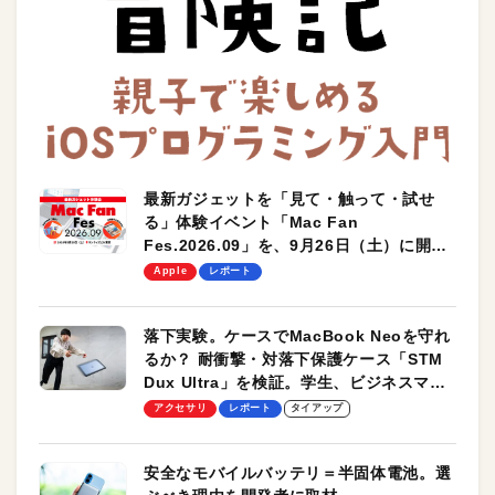
最新ガジェットを「見て・触って・試せ
る」体験イベント「Mac Fan
Fes.2026.09」を、9月26日（土）に開催
します！
Apple
レポート
落下実験。ケースでMacBook Neoを守れ
るか？ 耐衝撃・対落下保護ケース「STM
Dux Ultra」を検証。学生、ビジネスマン
のモバイルユースに最適！
アクセサリ
レポート
タイアップ
安全なモバイルバッテリ＝半固体電池。選