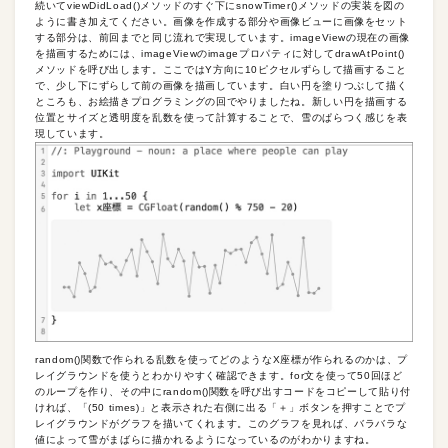
続いてviewDidLoad()メソッドのすぐ下にsnowTimer()メソッドの実装を図の
ように書き加えてください。画像を作成する部分や画像ビューに画像をセット
する部分は、前回までと同じ流れで実現しています。imageViewの現在の画像
を描画するためには、imageViewのimageプロパティに対してdrawAtPoint()
メソッドを呼び出します。ここではY方向に10ピクセルずらして描画すること
で、少し下にずらして前の画像を描画しています。白い円を塗りつぶして描く
ところも、お絵描きプログラミングの回でやりましたね。新しい円を描画する
位置とサイズと透明度を乱数を使って計算することで、雪のぱらつく感じを表
現しています。
random()関数で作られる乱数を使ってどのようなX座標が作られるのかは、プ
レイグラウンドを使うとわかりやすく確認できます。for文を使って50回ほど
のループを作り、その中にrandom()関数を呼び出すコードをコピーして貼り付
ければ、「(50 times)」と表示された右側に出る「＋」ボタンを押すことでプ
レイグラウンドがグラフを描いてくれます。このグラフを見れば、バラバラな
値によって雪がまばらに描かれるようになっているのがわかりますね。