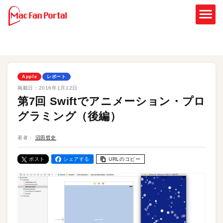
Apple
レポート
掲載日：
2016年1月12日
第7回 Swiftでアニメーション・プロ
グラミング（後編）
著者：
沼田哲史
ポスト
シェアする
URLのコピー