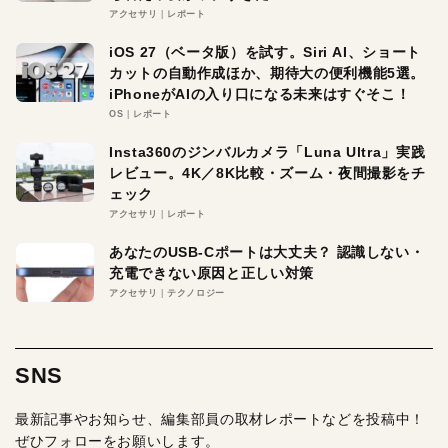
アクセサリ
レポート
iOS 27（ベータ版）を試す。Siri AI、ショート
カットの自動作成ほか、期待大の便利機能5選。
iPhoneがAIの入り口になる未来はすぐそこ！
OS
レポート
Insta360のジンバルカメラ「Luna Ultra」実践
レビュー。4K／8K比較・ズーム・夜間撮影をチ
ェック
アクセサリ
レポート
あなたのUSB-Cポートは大丈夫？ 認識しない・
充電できない原因と正しい対策
アクセサリ
テクノロジー
SNS
最新記事やお知らせ、編集部員の取材レポートなどを投稿中！
ぜひフォローをお願いします。