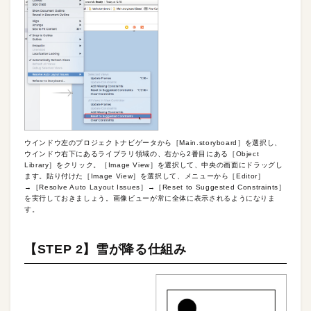
ウインドウ左のプロジェクトナビゲータから［Main.storyboard］を選択し、
ウインドウ右下にあるライブラリ領域の、右から2番目にある［Object
Library］をクリック。［Image View］を選択して、中央の画面にドラッグし
ます。貼り付けた［Image View］を選択して、メニューから［Editor］
→［Resolve Auto Layout Issues］→［Reset to Suggested Constraints］
を実行しておきましょう。画像ビューが常に全体に表示されるようになりま
す。
【STEP 2】雪が降る仕組み