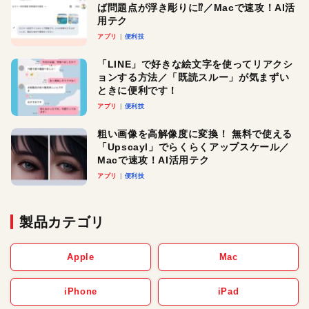
ば問題点が浮き彫りに⁉︎／Macで速攻！AI活
用テク
アプリ
便利技
「LINE」で好きな絵文字を使ってリアクシ
ョンする方法／「既読スルー」が気まずい
ときに便利です！
アプリ
便利技
粗い画像を高解像度に変換！ 無料で使える
「Upscayl」でらくらくアップスケール／
Macで速攻！AI活用テク
アプリ
便利技
製品カテゴリ
Apple
Mac
iPhone
iPad