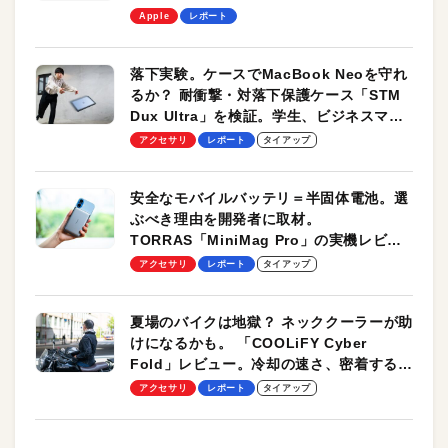
します！
Apple
レポート
落下実験。ケースでMacBook Neoを守れ
るか？ 耐衝撃・対落下保護ケース「STM
Dux Ultra」を検証。学生、ビジネスマン
のモバイルユースに最適！
アクセサリ
レポート
タイアップ
安全なモバイルバッテリ＝半固体電池。選
ぶべき理由を開発者に取材。
TORRAS「MiniMag Pro」の実機レビュ
ーも
アクセサリ
レポート
タイアップ
夏場のバイクは地獄？ ネッククーラーが助
けになるかも。 「COOLiFY Cyber
Fold」レビュー。冷却の速さ、密着する冷
却プレート、シンプルな操作性がグッド！
アクセサリ
レポート
タイアップ