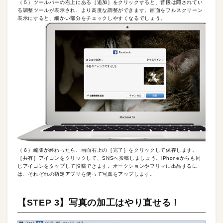
（５）ツールバーの右上にある［追加］をクリックすると、普段は隠されてい
る調整ツールが表示され、より高度な調整ができます。画面をフルスクリーン
表示にすると、細かい部分をチェックしやすくなるでしょう。
（６）編集が終わったら、画面右上の［完了］をクリックして保存します。
［共有］アイコンをクリックして、SNSへ投稿しましょう。iPhoneからも同
じアイコンをタップして投稿できます。オークションやフリマに出品するに
は、それぞれの指定アプリを使って写真をアップします。
【STEP 3】写真の加工はやり直せる！