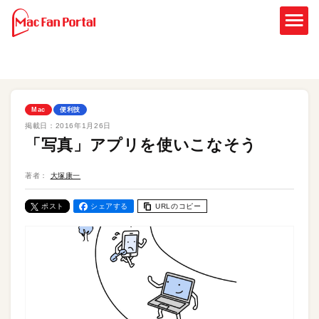
Mac
便利技
掲載日：
2016年1月26日
「写真」アプリを使いこなそう
著者：
大塚康一
ポスト
シェアする
URLのコピー