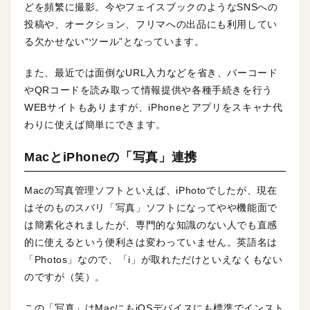
どを頻繁に撮影。今やフェイスブックのようなSNSへの
投稿や、オークション、フリマへの出品にも利用してい
る欠かせない“ツール”となっています。
また、最近では面倒なURL入力などを省き、バーコード
やQRコードを読み取って情報提供や各種手続きを行う
WEBサイトもありますが、iPhoneとアプリをスキャナ代
わりに使えば簡単にできます。
MacとiPhoneの「写真」連携
Macの写真管理ソフトといえば、iPhotoでしたが、現在
はそのものスバリ「写真」ソフトになってやや機能面で
は簡素化されましたが、専門的な知識のない人でも直感
的に使えるという便利さは変わっていません。英語名は
「Photos」なので、「i」が取れただけといえなくもない
のですが（笑）。
この「写真」はMacにもiOSデバイスにも標準でインスト