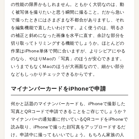
の性能の限界かもしれません。ともかく大切なのは、動
く被写体を撮りたいと思う瞬間に撮ること。だから急い
で撮ったときにはさまざまな不都合がありますし、それ
を編集機能で直したいわけです。よく使うのは、明るさ
の補正と斜めになった画像を水平に直す、余計な部分を
切り取ってトリミングする機能でしょうか。ほとんどの
作業はiPhone単体で間に合いますが、よりシビアにやる
のなら、やはりMacの「写真」のほうが安心できます。
いうまでもなくMacのほうが大画面なので、細かい部分
などもしっかりチェックできるからです。
マイナンバーカードをiPhoneで申請
何かと話題のマイナンバーカードも、iPhoneで撮影した
写真とQRコードで申請できることをご存じでしょうか？
マイナンバーの通知書に付いているQRコードをiPhoneで
読み取り、iPhoneで撮った顔写真をアップロードするだ
け。申請中に撮ってもいいでしょう。もちろん家族の人