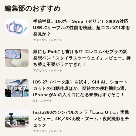
編集部のおすすめ
半信半疑。100均・Seria（セリア）の60W対応
USB-Cケーブルの性能を検証。超コスパの1本を
発見か？
アクセサリ
レポート
紙にもiPadにも書ける!? エレコム×ゼブラの新
発想ペン「スタイラスツーウェイ」レビュー。持
ち替え不要がラクすぎた！
アクセサリ
レポート
iOS 27（ベータ版）を試す。Siri AI、ショート
カットの自動作成ほか、期待大の便利機能5選。
iPhoneがAIの入り口になる未来はすぐそこ！
OS
レポート
Insta360のジンバルカメラ「Luna Ultra」実践
レビュー。4K／8K比較・ズーム・夜間撮影をチ
ェック
アクセサリ
レポート