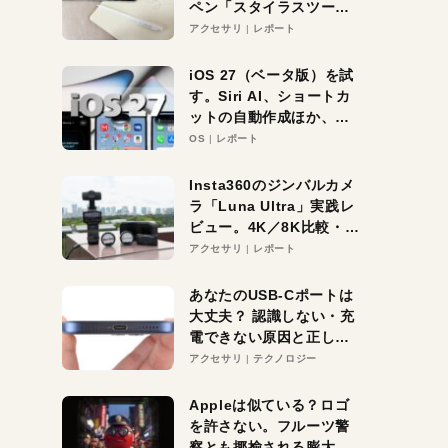
ペン「スタイラスツーウ
ェイ」レビュー。持ち替
アクセサリ
レポート
え不要がラクすぎた！
iOS 27（ベータ版）を試
す。Siri AI、ショートカ
ットの自動作成ほか、期
待大の便利機能5選。
OS
レポート
iPhoneがAIの入り口にな
る未来はすぐそこ！
Insta360のジンバルカメ
ラ「Luna Ultra」実践レ
ビュー。4K／8K比較・ズ
ーム・夜間撮影をチェッ
アクセサリ
レポート
ク
あなたのUSB-Cポートは
大丈夫？ 認識しない・充
電できない原因と正しい
対策
アクセサリ
テクノロジー
Appleは似ている？ロゴ
を許さない。フルーツ警
察とも揶揄される膨大な