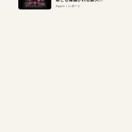
異議申し立て。対象は非
Apple
レポート
営利団体や公益団体も。
Appleロゴを“過剰”に守
る理由とは