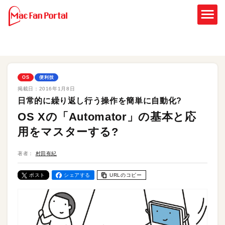
OS
便利技
掲載日：
2016年1月8日
日常的に繰り返し行う操作を簡単に自動化?
OS Xの「Automator」の基本と応
用をマスターする?
著者：
村田有紀
ポスト
シェアする
URLのコピー