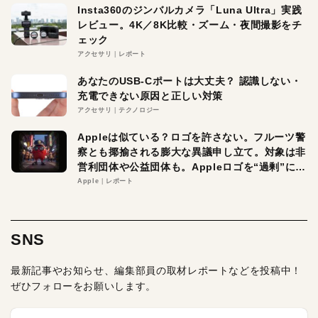
Insta360のジンバルカメラ「Luna Ultra」実践
レビュー。4K／8K比較・ズーム・夜間撮影をチ
ェック
アクセサリ
レポート
あなたのUSB-Cポートは大丈夫？ 認識しない・
充電できない原因と正しい対策
アクセサリ
テクノロジー
Appleは似ている？ロゴを許さない。フルーツ警
察とも揶揄される膨大な異議申し立て。対象は非
営利団体や公益団体も。Appleロゴを“過剰”に守
る理由とは
Apple
レポート
SNS
最新記事やお知らせ、編集部員の取材レポートなどを投稿中！
ぜひフォローをお願いします。