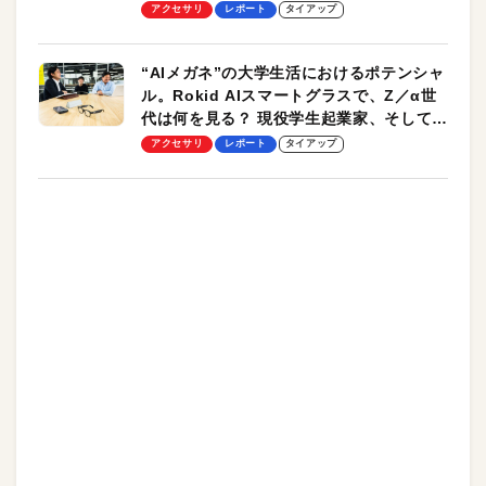
ッチ機能も搭載
アクセサリ
レポート
タイアップ
“AIメガネ”の大学生活におけるポテンシャ
ル。Rokid AIスマートグラスで、Z／α世
代は何を見る？ 現役学生起業家、そして教
授による体験会レポート【PR】
アクセサリ
レポート
タイアップ