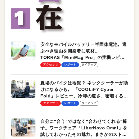
安全なモバイルバッテリ＝半固体電池。選
ぶべき理由を開発者に取材。
TORRAS「MiniMag Pro」の実機レビュ
ーも
アクセサリ
レポート
タイアップ
夏場のバイクは地獄？ ネッククーラーが助
けになるかも。 「COOLiFY Cyber
Fold」レビュー。冷却の速さ、密着する冷
却プレート、シンプルな操作性がグッド！
アクセサリ
レポート
タイアップ
自分に“合う”ではなく“合わせてくれる”椅
子。ワークチェア「LiberNovo Omni」を
試してわかったその魅力。まさかのストレ