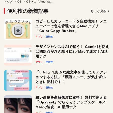
トップ
OS
OS Xの「Automator」の基本と応用をマスターする?
便利技の新着記事
もっと見る
コピーしたカラーコードを自動検知！ メニ
ューバーで色を管理できるMacアプリ
「Color Copy Bucket」
アプリ
便利技
デザインセンスはAIで補う！ Geminiを使え
ば問題点が浮き彫りに⁉︎／Macで速攻！AI活
用テク
アプリ
便利技
「LINE」で好きな絵文字を使ってリアクシ
ョンする方法／「既読スルー」が気まずい
ときに便利です！
アプリ
便利技
粗い画像を高解像度に変換！ 無料で使える
「Upscayl」でらくらくアップスケール／
Macで速攻！AI活用テク
アプリ
便利技