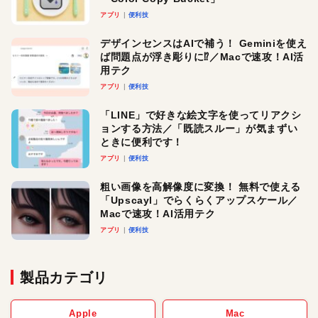
アプリ
便利技
デザインセンスはAIで補う！ Geminiを使え
ば問題点が浮き彫りに⁉︎／Macで速攻！AI活
用テク
アプリ
便利技
「LINE」で好きな絵文字を使ってリアクシ
ョンする方法／「既読スルー」が気まずい
ときに便利です！
アプリ
便利技
粗い画像を高解像度に変換！ 無料で使える
「Upscayl」でらくらくアップスケール／
Macで速攻！AI活用テク
アプリ
便利技
製品カテゴリ
Apple
Mac