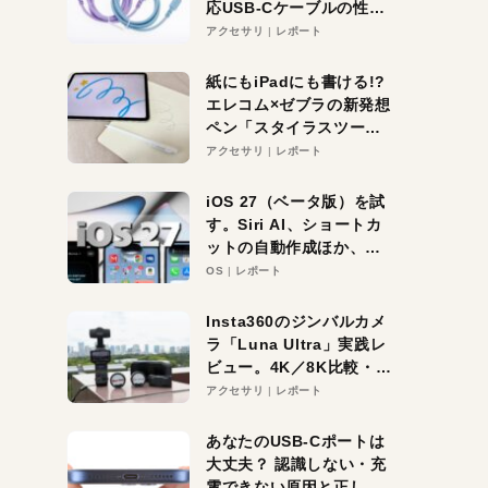
応USB-Cケーブルの性能
を検証。超コスパの1本を
アクセサリ
レポート
発見か？
紙にもiPadにも書ける!?
エレコム×ゼブラの新発想
ペン「スタイラスツーウ
ェイ」レビュー。持ち替
アクセサリ
レポート
え不要がラクすぎた！
iOS 27（ベータ版）を試
す。Siri AI、ショートカ
ットの自動作成ほか、期
待大の便利機能5選。
OS
レポート
iPhoneがAIの入り口にな
る未来はすぐそこ！
Insta360のジンバルカメ
ラ「Luna Ultra」実践レ
ビュー。4K／8K比較・ズ
ーム・夜間撮影をチェッ
アクセサリ
レポート
ク
あなたのUSB-Cポートは
大丈夫？ 認識しない・充
電できない原因と正しい