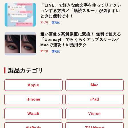
「LINE」で好きな絵文字を使ってリアクシ
ョンする方法／「既読スルー」が気まずい
ときに便利です！
アプリ
便利技
粗い画像を高解像度に変換！ 無料で使える
「Upscayl」でらくらくアップスケール／
Macで速攻！AI活用テク
アプリ
便利技
製品カテゴリ
Apple
Mac
iPhone
iPad
Watch
Vision
AirPods
TV&Home