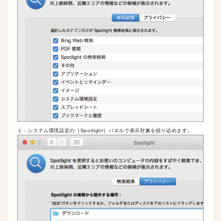
１：システム環境設定の［Spotlight］パネルで表示対象を絞り込めます。