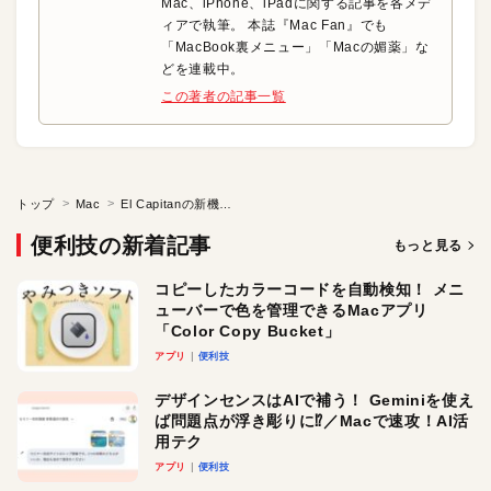
Mac、iPhone、iPadに関する記事を各メデ
ィアで執筆。 本誌『Mac Fan』でも
「MacBook裏メニュー」「Macの媚薬」な
どを連載中。
この著者の記事一覧
トップ
Mac
El Capitanの新機能? 進化したSpotlightであらゆる情報を素早く探し出す
便利技の新着記事
もっと見る
コピーしたカラーコードを自動検知！ メニ
ューバーで色を管理できるMacアプリ
「Color Copy Bucket」
アプリ
便利技
デザインセンスはAIで補う！ Geminiを使え
ば問題点が浮き彫りに⁉︎／Macで速攻！AI活
用テク
アプリ
便利技