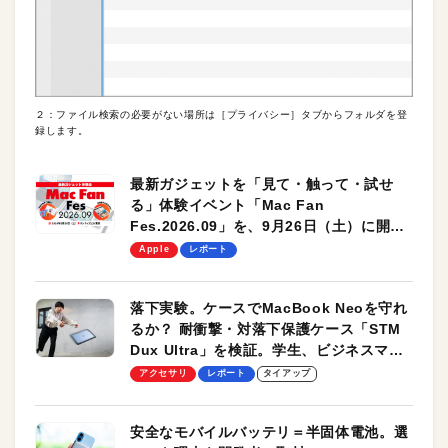
２：ファイル検索の必要がない場所は［プライバシー］タブからフォルダを登
録します。
最新ガジェットを「見て・触って・試せ
る」体験イベント「Mac Fan
Fes.2026.09」を、9月26日（土）に開催
します！
Apple
レポート
落下実験。ケースでMacBook Neoを守れ
るか？ 耐衝撃・対落下保護ケース「STM
Dux Ultra」を検証。学生、ビジネスマン
のモバイルユースに最適！
アクセサリ
レポート
タイアップ
安全なモバイルバッテリ＝半固体電池。選