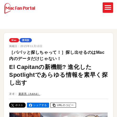
Mac
便利技
掲載日：
2015年11月13日
［パパッと探しちゃって！］探し出せるのはMac
内のデータだけじゃない！
El Capitanの新機能? 進化した
Spotlightであらゆる情報を素早く探
し出す
著者：
栗原亮（Arkhē）
ポスト
シェアする
URLのコピー