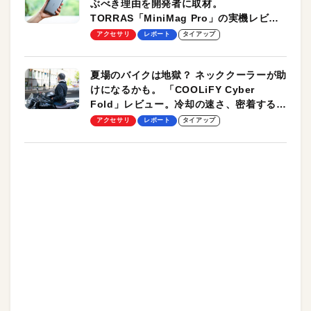
ぶべき理由を開発者に取材。
TORRAS「MiniMag Pro」の実機レビュ
ーも
アクセサリ
レポート
タイアップ
夏場のバイクは地獄？ ネッククーラーが助
けになるかも。 「COOLiFY Cyber
Fold」レビュー。冷却の速さ、密着する冷
却プレート、シンプルな操作性がグッド！
アクセサリ
レポート
タイアップ