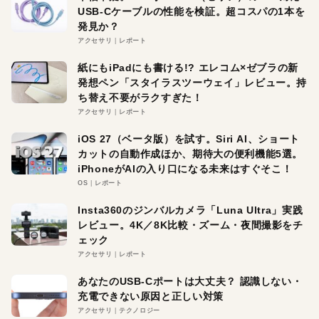
USB-Cケーブルの性能を検証。超コスパの1本を
発見か？
アクセサリ
レポート
紙にもiPadにも書ける!? エレコム×ゼブラの新
発想ペン「スタイラスツーウェイ」レビュー。持
ち替え不要がラクすぎた！
アクセサリ
レポート
iOS 27（ベータ版）を試す。Siri AI、ショート
カットの自動作成ほか、期待大の便利機能5選。
iPhoneがAIの入り口になる未来はすぐそこ！
OS
レポート
Insta360のジンバルカメラ「Luna Ultra」実践
レビュー。4K／8K比較・ズーム・夜間撮影をチ
ェック
アクセサリ
レポート
あなたのUSB-Cポートは大丈夫？ 認識しない・
充電できない原因と正しい対策
アクセサリ
テクノロジー