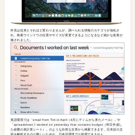
外見は従来とそれほど変わりませんが、調べられる情報のカテゴリが強化さ
れ、検索ウインドウの位置やサイズが変更できるようになるなど細かな改善が
施されました。
英語環境では「email from Tim in April（4月にティムから来たメール）」や
「spreadsheet I worked on yesterday that contains budget（昨日作成し
た経費の表計算シート）」のような自然な文章から検索できます。日本語の文
節を解析するのは難しいためか、日本語環境では利用できません。