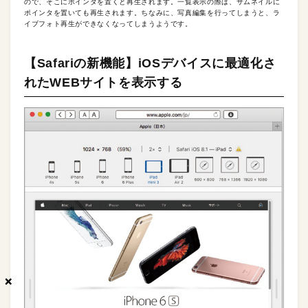
ので、そこにポインタを置くと再生されます。一覧表示の際は、サムネイルに
ポインタを置いても再生されます。ちなみに、写真編集を行ってしまうと、ラ
イブフォト再生ができなくなってしまうようです。
【Safariの新機能】iOSデバイスに最適化さ
れたWEBサイトを表示する
×
×
×