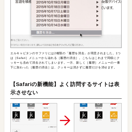
エルキャピタンのサファリには2種類の「履歴を消去」が用意されました。1つ
は［Safari］メニューから辿れる［履歴の消去］。こちらはこれまで同様にク
ッキーも含めて消去されてしまいます。一方、新しく［履歴］メニューの一番
下に加わった［履歴の消去］は、クッキーは消さずに履歴だけを消せます。
【Safariの新機能】よく訪問するサイトは表
示させない