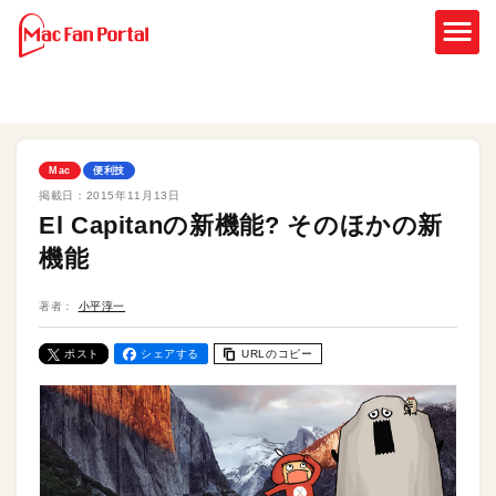
Mac
便利技
掲載日：
2015年11月13日
El Capitanの新機能? そのほかの新
機能
著者：
小平淳一
ポスト
シェアする
URLのコピー