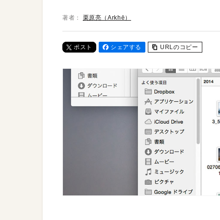
著者：
栗原亮（Arkhē）
ポスト
シェアする
URLのコピー