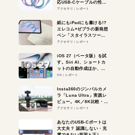
応USB-Cケーブルの性能
を検証。超コスパの1本を
アクセサリ
レポート
発見か？
紙にもiPadにも書ける!?
エレコム×ゼブラの新発想
ペン「スタイラスツーウ
ェイ」レビュー。持ち替
アクセサリ
レポート
え不要がラクすぎた！
iOS 27（ベータ版）を試
す。Siri AI、ショートカ
ットの自動作成ほか、期
待大の便利機能5選。
OS
レポート
iPhoneがAIの入り口にな
る未来はすぐそこ！
Insta360のジンバルカメ
ラ「Luna Ultra」実践レ
ビュー。4K／8K比較・ズ
ーム・夜間撮影をチェッ
アクセサリ
レポート
ク
あなたのUSB-Cポートは
大丈夫？ 認識しない・充
電できない原因と正しい