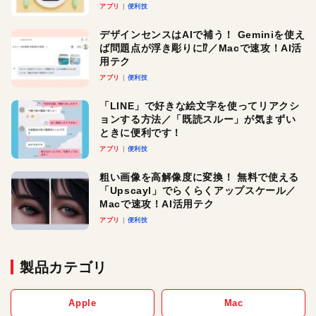
アプリ
便利技
デザインセンスはAIで補う！ Geminiを使え
ば問題点が浮き彫りに⁉︎／Macで速攻！AI活
用テク
アプリ
便利技
「LINE」で好きな絵文字を使ってリアクシ
ョンする方法／「既読スルー」が気まずい
ときに便利です！
アプリ
便利技
粗い画像を高解像度に変換！ 無料で使える
「Upscayl」でらくらくアップスケール／
Macで速攻！AI活用テク
アプリ
便利技
製品カテゴリ
Apple
Mac