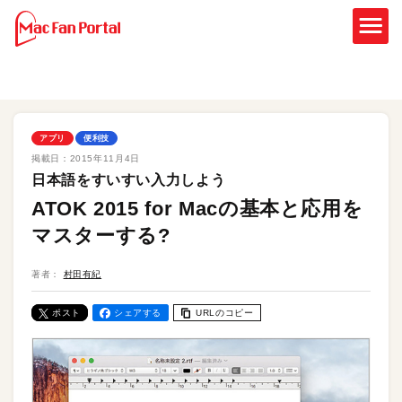
アプリ
便利技
掲載日：
2015年11月4日
日本語をすいすい入力しよう
ATOK 2015 for Macの基本と応用を
マスターする?
著者：
村田有紀
ポスト
シェアする
URLのコピー