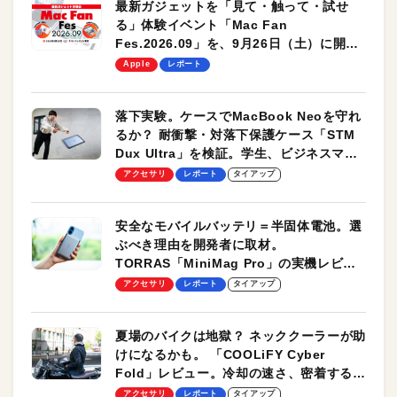
最新ガジェットを「見て・触って・試せ
る」体験イベント「Mac Fan
Fes.2026.09」を、9月26日（土）に開催
します！
Apple
レポート
落下実験。ケースでMacBook Neoを守れ
るか？ 耐衝撃・対落下保護ケース「STM
Dux Ultra」を検証。学生、ビジネスマン
のモバイルユースに最適！
アクセサリ
レポート
タイアップ
安全なモバイルバッテリ＝半固体電池。選
ぶべき理由を開発者に取材。
TORRAS「MiniMag Pro」の実機レビュ
ーも
アクセサリ
レポート
タイアップ
夏場のバイクは地獄？ ネッククーラーが助
けになるかも。 「COOLiFY Cyber
Fold」レビュー。冷却の速さ、密着する冷
却プレート、シンプルな操作性がグッド！
アクセサリ
レポート
タイアップ