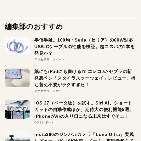
編集部のおすすめ
半信半疑。100均・Seria（セリア）の60W対応
USB-Cケーブルの性能を検証。超コスパの1本を
発見か？
アクセサリ
レポート
紙にもiPadにも書ける!? エレコム×ゼブラの新
発想ペン「スタイラスツーウェイ」レビュー。持
ち替え不要がラクすぎた！
アクセサリ
レポート
iOS 27（ベータ版）を試す。Siri AI、ショート
カットの自動作成ほか、期待大の便利機能5選。
iPhoneがAIの入り口になる未来はすぐそこ！
OS
レポート
Insta360のジンバルカメラ「Luna Ultra」実践
レビュー。4K／8K比較・ズーム・夜間撮影をチ