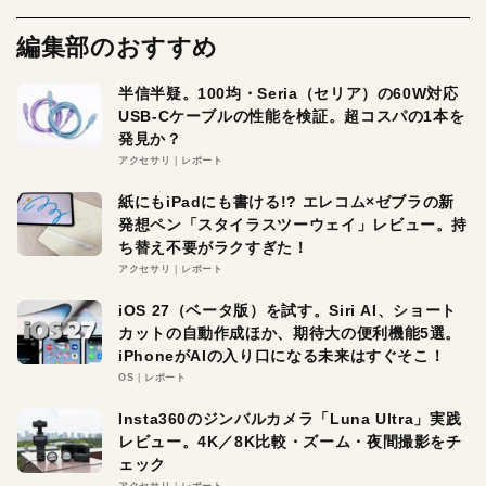
編集部のおすすめ
半信半疑。100均・Seria（セリア）の60W対応
USB-Cケーブルの性能を検証。超コスパの1本を
発見か？
アクセサリ
レポート
紙にもiPadにも書ける!? エレコム×ゼブラの新
発想ペン「スタイラスツーウェイ」レビュー。持
ち替え不要がラクすぎた！
アクセサリ
レポート
iOS 27（ベータ版）を試す。Siri AI、ショート
カットの自動作成ほか、期待大の便利機能5選。
iPhoneがAIの入り口になる未来はすぐそこ！
OS
レポート
Insta360のジンバルカメラ「Luna Ultra」実践
レビュー。4K／8K比較・ズーム・夜間撮影をチ
ェック
アクセサリ
レポート