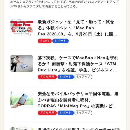
ホームシェアリングをオンにしておけば、Mac内のiTunesコンテンツをアップ
ルTV側からブラウズして再生することができる。
最新ガジェットを「見て・触って・試せ
る」体験イベント「Mac Fan
Fes.2026.09」を、9月26日（土）に開催
します！
Apple
レポート
落下実験。ケースでMacBook Neoを守れ
るか？ 耐衝撃・対落下保護ケース「STM
Dux Ultra」を検証。学生、ビジネスマン
のモバイルユースに最適！
アクセサリ
レポート
タイアップ
安全なモバイルバッテリ＝半固体電池。選
ぶべき理由を開発者に取材。
TORRAS「MiniMag Pro」の実機レビュ
ーも
アクセサリ
レポート
タイアップ
夏場のバイクは地獄？ ネッククーラーが助