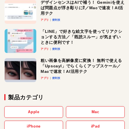
デザインセンスはAIで補う！ Geminiを使え
ば問題点が浮き彫りに⁉︎／Macで速攻！AI活
用テク
アプリ
便利技
「LINE」で好きな絵文字を使ってリアクシ
ョンする方法／「既読スルー」が気まずい
ときに便利です！
アプリ
便利技
粗い画像を高解像度に変換！ 無料で使える
「Upscayl」でらくらくアップスケール／
Macで速攻！AI活用テク
アプリ
便利技
製品カテゴリ
Apple
Mac
iPhone
iPad