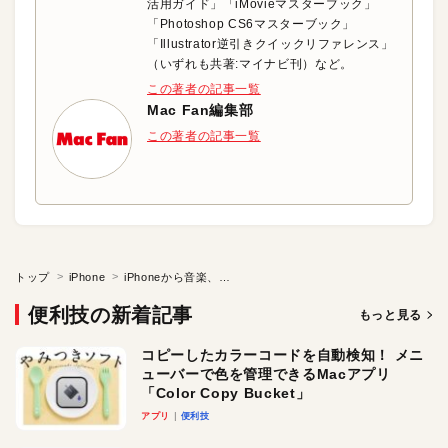
活用ガイド」「iMovieマスターブック」
「Photoshop CS6マスターブック」
「Illustrator逆引きクイックリファレンス」
（いずれも共著:マイナビ刊）など。
この著者の記事一覧
Mac Fan編集部
この著者の記事一覧
トップ
iPhone
iPhoneから音楽、動画をワイヤレス送信
便利技の新着記事
もっと見る
コピーしたカラーコードを自動検知！ メニ
ューバーで色を管理できるMacアプリ
「Color Copy Bucket」
アプリ
便利技