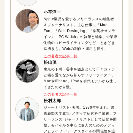
小平淳一
Apple製品を愛するフリーランスの編集者
＆ジャーナリスト。主な仕事に「Mac
Fan」「Web Desinging」「集英社オンラ
イン」「PC Watch」の執筆と編集、企業販
促物のコピーライティングなど。ときどき
絵描きも。Webの制作・運用も担う。
この著者の記事一覧
松山茂
東京の下町・谷中を拠点として日々カメラ
と猫を愛でながら暮らすフリーライター。
MacやiPhone、iPadを初代モデルから使っ
てきたのが自慢。
この著者の記事一覧
松村太郎
ジャーナリスト･著者。1980年生まれ。慶
應義塾大学政策･メディア研究科卒業後、フ
リーランス･ジャーナリストとして活動を開
始。モバイルを中心に個人のためのメディ
アとライフ・ワークスタイルの関係性を追