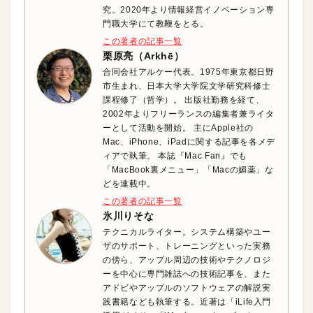
究。2020年より情報経営イノベーション専
門職大学にて教鞭をとる。
この著者の記事一覧
栗原亮（Arkhē）
合同会社アルケー代表。1975年東京都日野
市生まれ、日本大学大学院文学研究科修士
課程修了（哲学）。 出版社勤務を経て、
2002年よりフリーランスの編集者兼ライタ
ーとして活動を開始。 主にApple社の
Mac、iPhone、iPadに関する記事を各メデ
ィアで執筆。 本誌『Mac Fan』でも
「MacBook裏メニュー」「Macの媚薬」な
どを連載中。
この著者の記事一覧
氷川りそな
テクニカルライター。システム構築やユー
ザのサポート、トレーニングといった実務
の傍ら、アップル周辺の技術やテクノロジ
ーを中心に専門雑誌への技術記事を、また
アドビやアップルのソフトウェアの解説実
践書籍なども執筆する。近著は「iLife入門