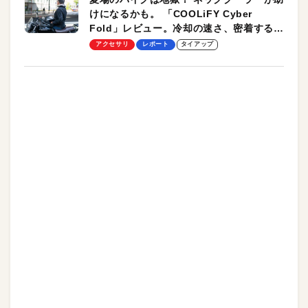
けになるかも。 「COOLiFY Cyber
Fold」レビュー。冷却の速さ、密着する冷
却プレート、シンプルな操作性がグッド！
アクセサリ
レポート
タイアップ