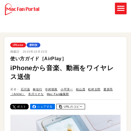
iPhone
便利技
掲載日：
2015年10月15日
使い方ガイド［AirPlay］
iPhoneから音楽、動画をワイヤレ
ス送信
著者：
石川温
林信行
中村朝美
小平淳一
松山茂
松村太郎
栗原亮
（Arkhē）
氷川りそな
Mac Fan編集部
ポスト
シェアする
URLのコピー