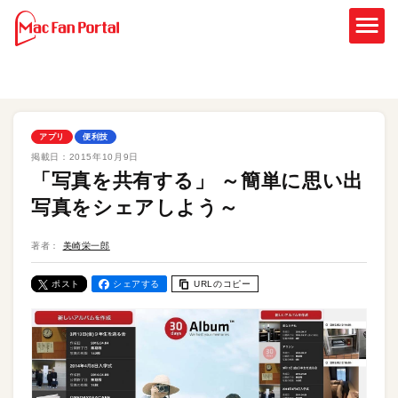
アプリ
便利技
掲載日：
2015年10月9日
「写真を共有する」 ～簡単に思い出
写真をシェアしよう～
著者：
美崎栄一郎
ポスト
シェアする
URLのコピー