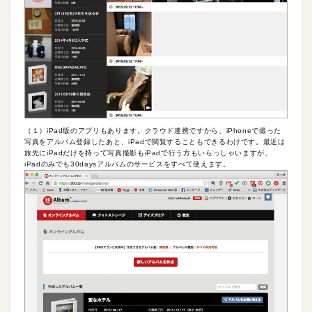
（１）iPad版のアプリもあります。クラウド連携ですから、iPhoneで撮った
写真をアルバム登録したあと、iPadで閲覧することもできるわけです。最近は
旅先にiPadだけを持って写真撮影もiPadで行う方もいらっしゃいますが、
iPadのみでも30daysアルバムのサービスをすべて使えます。