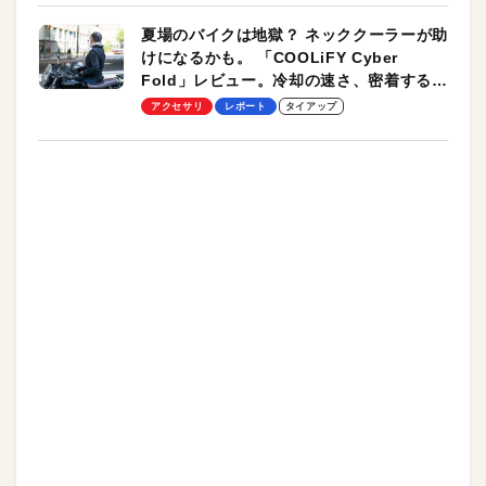
夏場のバイクは地獄？ ネッククーラーが助
けになるかも。 「COOLiFY Cyber
Fold」レビュー。冷却の速さ、密着する冷
却プレート、シンプルな操作性がグッド！
アクセサリ
レポート
タイアップ