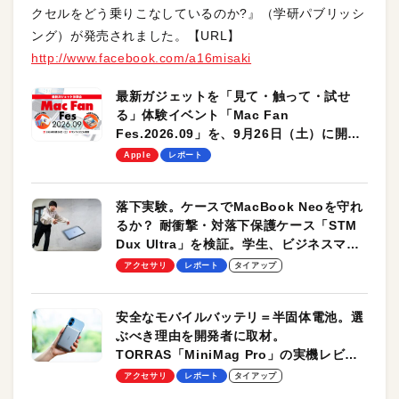
クセルをどう乗りこなしているのか?』（学研パブリッシ
ング）が発売されました。【URL】
http://www.facebook.com/a16misaki
最新ガジェットを「見て・触って・試せ
る」体験イベント「Mac Fan
Fes.2026.09」を、9月26日（土）に開催
します！
Apple
レポート
落下実験。ケースでMacBook Neoを守れ
るか？ 耐衝撃・対落下保護ケース「STM
Dux Ultra」を検証。学生、ビジネスマン
のモバイルユースに最適！
アクセサリ
レポート
タイアップ
安全なモバイルバッテリ＝半固体電池。選
ぶべき理由を開発者に取材。
TORRAS「MiniMag Pro」の実機レビュ
ーも
アクセサリ
レポート
タイアップ