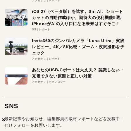
アクセサリ
レポート
iOS 27（ベータ版）を試す。Siri AI、ショート
カットの自動作成ほか、期待大の便利機能5選。
iPhoneがAIの入り口になる未来はすぐそこ！
OS
レポート
Insta360のジンバルカメラ「Luna Ultra」実践
レビュー。4K／8K比較・ズーム・夜間撮影をチ
ェック
アクセサリ
レポート
あなたのUSB-Cポートは大丈夫？ 認識しない・
充電できない原因と正しい対策
アクセサリ
テクノロジー
SNS
最新記事やお知らせ、編集部員の取材レポートなどを投稿中！
×
×
×
ぜひフォローをお願いします。