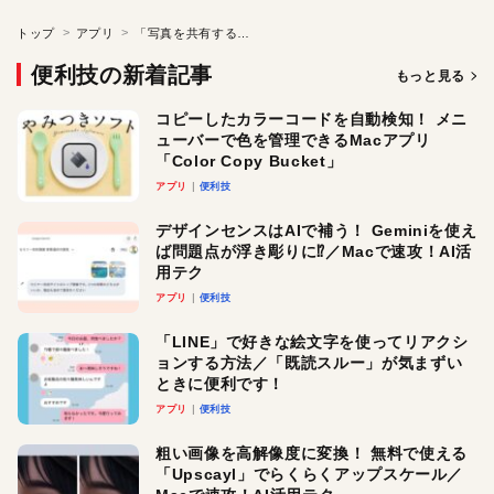
トップ
アプリ
「写真を共有する」 ～簡単に思い出写真をシェアしよう～
便利技の新着記事
もっと見る
コピーしたカラーコードを自動検知！ メニ
ューバーで色を管理できるMacアプリ
「Color Copy Bucket」
アプリ
便利技
デザインセンスはAIで補う！ Geminiを使え
ば問題点が浮き彫りに⁉︎／Macで速攻！AI活
用テク
アプリ
便利技
「LINE」で好きな絵文字を使ってリアクシ
ョンする方法／「既読スルー」が気まずい
ときに便利です！
アプリ
便利技
粗い画像を高解像度に変換！ 無料で使える
「Upscayl」でらくらくアップスケール／