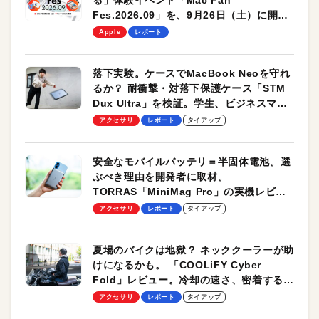
る」体験イベント「Mac Fan
Fes.2026.09」を、9月26日（土）に開催
します！
Apple
レポート
落下実験。ケースでMacBook Neoを守れ
るか？ 耐衝撃・対落下保護ケース「STM
Dux Ultra」を検証。学生、ビジネスマン
のモバイルユースに最適！
アクセサリ
レポート
タイアップ
安全なモバイルバッテリ＝半固体電池。選
ぶべき理由を開発者に取材。
TORRAS「MiniMag Pro」の実機レビュ
ーも
アクセサリ
レポート
タイアップ
夏場のバイクは地獄？ ネッククーラーが助
けになるかも。 「COOLiFY Cyber
Fold」レビュー。冷却の速さ、密着する冷
却プレート、シンプルな操作性がグッド！
アクセサリ
レポート
タイアップ