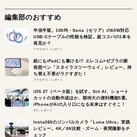
編集部のおすすめ
半信半疑。100均・Seria（セリア）の60W対応
USB-Cケーブルの性能を検証。超コスパの1本を
発見か？
アクセサリ
レポート
紙にもiPadにも書ける!? エレコム×ゼブラの新
発想ペン「スタイラスツーウェイ」レビュー。持
ち替え不要がラクすぎた！
アクセサリ
レポート
iOS 27（ベータ版）を試す。Siri AI、ショート
カットの自動作成ほか、期待大の便利機能5選。
iPhoneがAIの入り口になる未来はすぐそこ！
OS
レポート
Insta360のジンバルカメラ「Luna Ultra」実践
レビュー。4K／8K比較・ズーム・夜間撮影をチ
ェック