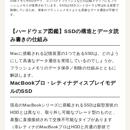
USBメモリやSDカード、コンパクトフラッシュなどの記録メディアにもフラ
ッシュメモリが採用されています。SSDはSSDコントローラと呼ばれる装置で
制御しているため、単体のフラッシュメモリよりも高速なデータ通信が可能で
す。
【ハードウェア図鑑】SSDの構造とデータ読
み書きの仕組み
Macに搭載される記憶装置の1つであるSSDは、どのよう
にして高速なデータ通信を実現しているのでしょうか。
フラッシュメモリのデータ保存／削除の仕組みとともに
解説します。
MacBookプロ・レティナディスプレイモデ
ルのSSD
現在のMacBookシリーズに搭載されるSSDは箱型形状の
HDDとは異なり、取り外し可能なブレード型のものと、
基盤に直接接続されて交換不可能なタイプがあります
（非レティナのMacBookプロはHDDと共通の形状で