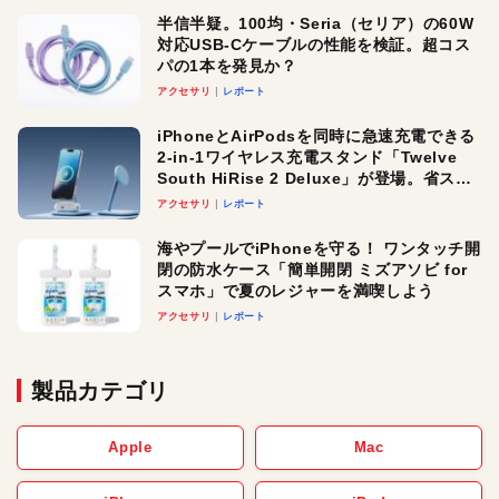
半信半疑。100均・Seria（セリア）の60W
対応USB-Cケーブルの性能を検証。超コス
パの1本を発見か？
アクセサリ
レポート
iPhoneとAirPodsを同時に急速充電できる
2-in-1ワイヤレス充電スタンド「Twelve
South HiRise 2 Deluxe」が登場。省スペ
ースでおしゃれに充電したい人にオスス
アクセサリ
レポート
メ！
海やプールでiPhoneを守る！ ワンタッチ開
閉の防水ケース「簡単開閉 ミズアソビ for
スマホ」で夏のレジャーを満喫しよう
アクセサリ
レポート
製品カテゴリ
Apple
Mac