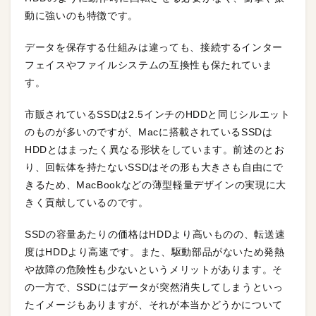
動に強いのも特徴です。
データを保存する仕組みは違っても、接続するインター
フェイスやファイルシステムの互換性も保たれていま
す。
市販されているSSDは2.5インチのHDDと同じシルエット
のものが多いのですが、Macに搭載されているSSDは
HDDとはまったく異なる形状をしています。前述のとお
り、回転体を持たないSSDはその形も大きさも自由にで
きるため、MacBookなどの薄型軽量デザインの実現に大
きく貢献しているのです。
SSDの容量あたりの価格はHDDより高いものの、転送速
度はHDDより高速です。また、駆動部品がないため発熱
や故障の危険性も少ないというメリットがあります。そ
の一方で、SSDにはデータが突然消失してしまうといっ
たイメージもありますが、それが本当かどうかについて