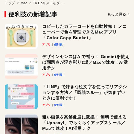
トップ
Mac
To Doリストをグループ全員で共有したい（２／２）
便利技の新着記事
もっと見る
コピーしたカラーコードを自動検知！ メニ
ューバーで色を管理できるMacアプリ
「Color Copy Bucket」
アプリ
便利技
デザインセンスはAIで補う！ Geminiを使え
ば問題点が浮き彫りに⁉︎／Macで速攻！AI活
用テク
アプリ
便利技
「LINE」で好きな絵文字を使ってリアクシ
ョンする方法／「既読スルー」が気まずい
ときに便利です！
アプリ
便利技
粗い画像を高解像度に変換！ 無料で使える
「Upscayl」でらくらくアップスケール／
Macで速攻！AI活用テク