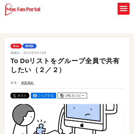
Mac
便利技
掲載日：
2015年9月15日
To Doリストをグループ全員で共有
したい（２／２）
著者：
村田有紀
ポスト
シェアする
URLのコピー