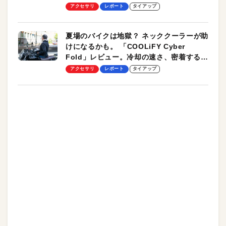
ーも
アクセサリ
レポート
タイアップ
夏場のバイクは地獄？ ネッククーラーが助
けになるかも。 「COOLiFY Cyber
Fold」レビュー。冷却の速さ、密着する冷
却プレート、シンプルな操作性がグッド！
アクセサリ
レポート
タイアップ