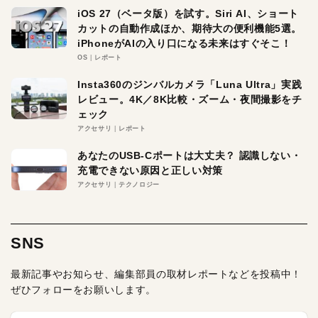
iOS 27（ベータ版）を試す。Siri AI、ショート
カットの自動作成ほか、期待大の便利機能5選。
iPhoneがAIの入り口になる未来はすぐそこ！
OS
レポート
Insta360のジンバルカメラ「Luna Ultra」実践
レビュー。4K／8K比較・ズーム・夜間撮影をチ
ェック
アクセサリ
レポート
あなたのUSB-Cポートは大丈夫？ 認識しない・
充電できない原因と正しい対策
アクセサリ
テクノロジー
SNS
最新記事やお知らせ、編集部員の取材レポートなどを投稿中！
ぜひフォローをお願いします。