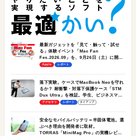
最新ガジェットを「見て・触って・試せ
る」体験イベント「Mac Fan
Fes.2026.09」を、9月26日（土）に開催
します！
Apple
レポート
落下実験。ケースでMacBook Neoを守れ
るか？ 耐衝撃・対落下保護ケース「STM
Dux Ultra」を検証。学生、ビジネスマン
のモバイルユースに最適！
アクセサリ
レポート
タイアップ
安全なモバイルバッテリ＝半固体電池。選
ぶべき理由を開発者に取材。
TORRAS「MiniMag Pro」の実機レビュ