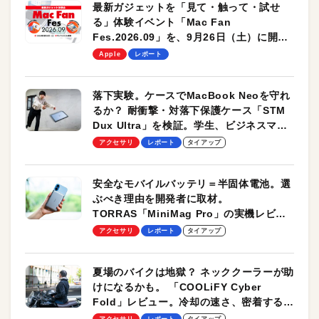
最新ガジェットを「見て・触って・試せ
る」体験イベント「Mac Fan
Fes.2026.09」を、9月26日（土）に開催
します！
Apple
レポート
落下実験。ケースでMacBook Neoを守れ
るか？ 耐衝撃・対落下保護ケース「STM
Dux Ultra」を検証。学生、ビジネスマン
のモバイルユースに最適！
アクセサリ
レポート
タイアップ
安全なモバイルバッテリ＝半固体電池。選
ぶべき理由を開発者に取材。
TORRAS「MiniMag Pro」の実機レビュ
ーも
アクセサリ
レポート
タイアップ
夏場のバイクは地獄？ ネッククーラーが助
けになるかも。 「COOLiFY Cyber
Fold」レビュー。冷却の速さ、密着する冷
却プレート、シンプルな操作性がグッド！
アクセサリ
レポート
タイアップ