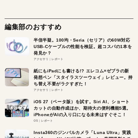
編集部のおすすめ
半信半疑。100均・Seria（セリア）の60W対応
USB-Cケーブルの性能を検証。超コスパの1本を
発見か？
アクセサリ
レポート
紙にもiPadにも書ける!? エレコム×ゼブラの新
発想ペン「スタイラスツーウェイ」レビュー。持
ち替え不要がラクすぎた！
アクセサリ
レポート
iOS 27（ベータ版）を試す。Siri AI、ショート
カットの自動作成ほか、期待大の便利機能5選。
iPhoneがAIの入り口になる未来はすぐそこ！
OS
レポート
Insta360のジンバルカメラ「Luna Ultra」実践