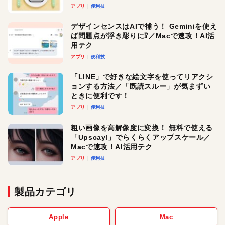
アプリ
便利技
デザインセンスはAIで補う！ Geminiを使え
ば問題点が浮き彫りに⁉︎／Macで速攻！AI活
用テク
アプリ
便利技
「LINE」で好きな絵文字を使ってリアクシ
ョンする方法／「既読スルー」が気まずい
ときに便利です！
アプリ
便利技
粗い画像を高解像度に変換！ 無料で使える
「Upscayl」でらくらくアップスケール／
Macで速攻！AI活用テク
アプリ
便利技
製品カテゴリ
Apple
Mac