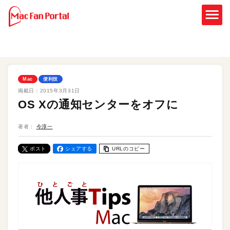
Mac
便利技
掲載日：
2015年3月31日
OS Xの通知センターをオフに
著者：
今淳一
ポスト
シェアする
URLのコピー