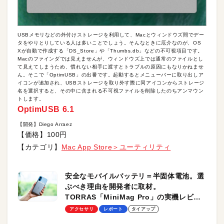
USBメモリなどの外付けストレージを利用して、Macとウィンドウズ間でデー
タをやりとりしている人は多いことでしょう。そんなときに厄介なのが、OS
Xが自動で作成する「DS_Store」や「Thumbs.db」などの不可視項目です。
Macのファインダでは見えませんが、ウィンドウズ上では通常のファイルとし
て見えてしまうため、慣れない相手に渡すとトラブルの原因にもなりかねませ
ん。そこで「OptimUSB」の出番です。起動するとメニューバーに取り出しア
イコンが追加され、USBストレージを取り外す際に同アイコンからストレージ
名を選択すると、その中に含まれる不可視ファイルを削除したのちアンマウン
トします。
OptimUSB 6.1
【開発】Diego Arraez
【価格】100円
【カテゴリ】
Mac App Store＞ユーティリティ
安全なモバイルバッテリ＝半固体電池。選
ぶべき理由を開発者に取材。
TORRAS「MiniMag Pro」の実機レビュ
ーも
アクセサリ
レポート
タイアップ