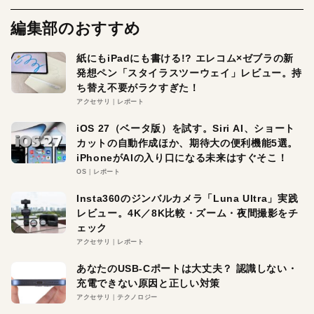
編集部のおすすめ
紙にもiPadにも書ける!? エレコム×ゼブラの新
発想ペン「スタイラスツーウェイ」レビュー。持
ち替え不要がラクすぎた！
アクセサリ
レポート
iOS 27（ベータ版）を試す。Siri AI、ショート
カットの自動作成ほか、期待大の便利機能5選。
iPhoneがAIの入り口になる未来はすぐそこ！
OS
レポート
Insta360のジンバルカメラ「Luna Ultra」実践
レビュー。4K／8K比較・ズーム・夜間撮影をチ
ェック
アクセサリ
レポート
あなたのUSB-Cポートは大丈夫？ 認識しない・
充電できない原因と正しい対策
アクセサリ
テクノロジー