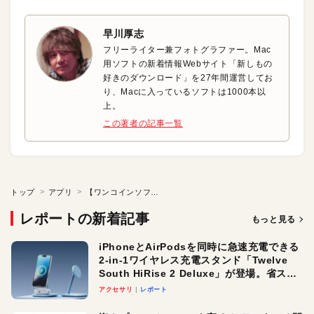
早川厚志
フリーライター兼フォトグラファー。Mac
用ソフトの新着情報Webサイト「新しもの
好きのダウンロード」を27年間運営してお
り、Macに入っているソフトは1000本以
上。
この著者の記事一覧
トップ
アプリ
【ワンコインソフト】USBストレージから不可視項目を削除
レポートの新着記事
もっと見る
iPhoneとAirPodsを同時に急速充電できる
2-in-1ワイヤレス充電スタンド「Twelve
South HiRise 2 Deluxe」が登場。省スペ
ースでおしゃれに充電したい人にオスス
アクセサリ
レポート
メ！