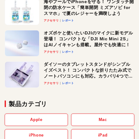
海やプールでiPhoneを守る！ ワンタッチ開
閉の防水ケース「簡単開閉 ミズアソビ for
スマホ」で夏のレジャーを満喫しよう
アクセサリ
レポート
オズポケと使いたいDJIのマイクに新モデル
登場！ コンパクトな「DJI Mic Mini 2S」
はAIノイキャンも搭載。屋外でも快適に！
アクセサリ
レポート
ダイソーのタブレットスタンドがシンプル
イズベスト！ コンパクトな折りたたみ式で
ノートパソコンにも対応。カラバリ4つで選
べる楽しさも
アクセサリ
レポート
製品カテゴリ
Apple
Mac
iPhone
iPad