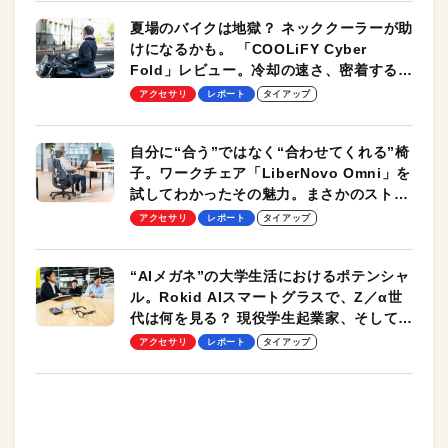
夏場のバイクは地獄？ ネッククーラーが助
けになるかも。 「COOLiFY Cyber
Fold」レビュー。冷却の速さ、密着する冷
却プレート、シンプルな操作性がグッド！
アクセサリ
レポート
タイアップ
自分に“合う”ではなく“合わせてくれる”椅
子。ワークチェア「LiberNovo Omni」を
試してわかったその魅力。まさかのストレ
ッチ機能も搭載
アクセサリ
レポート
タイアップ
“AIメガネ”の大学生活におけるポテンシャ
ル。Rokid AIスマートグラスで、Z／α世
代は何を見る？ 現役学生起業家、そして教
授による体験会レポート【PR】
アクセサリ
レポート
タイアップ