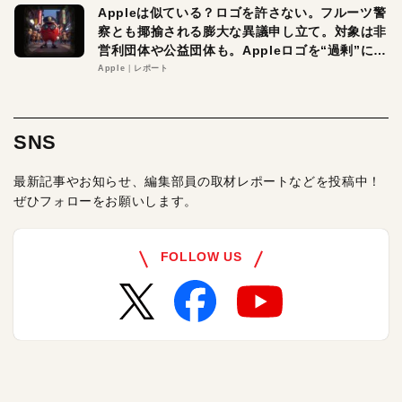
Appleは似ている？ロゴを許さない。フルーツ警
察とも揶揄される膨大な異議申し立て。対象は非
営利団体や公益団体も。Appleロゴを“過剰”に守
る理由とは
Apple
レポート
SNS
最新記事やお知らせ、編集部員の取材レポートなどを投稿中！
ぜひフォローをお願いします。
FOLLOW US