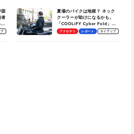
適！
半固
夏場のバイクは地獄？ ネック
発者
クーラーが助けになるかも。
ag
「COOLiFY Cyber Fold」レ
ビュー。冷却の速さ、密着する
ップ
アクセサリ
レポート
タイアップ
冷却プレート、シンプルな操作
性がグッド！