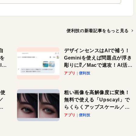
便利技の新着記事を
もっと見る
自
デザインセンスはAIで補う！
色を
Geminiを使えば問題点が浮き
or
彫りに⁉︎／Macで速攻！AI活用
テク
アプリ
便利技
を使
粗い画像を高解像度に変換！
／
無料で使える「Upscayl」で
と
らくらくアップスケール／
Macで速攻！AI活用テク
アプリ
便利技