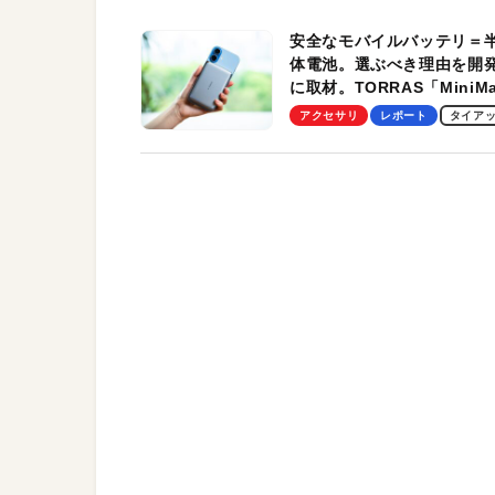
安全なモバイルバッテリ＝
体電池。選ぶべき理由を開
に取材。TORRAS「MiniM
Pro」の実機レビューも
アクセサリ
レポート
タイア