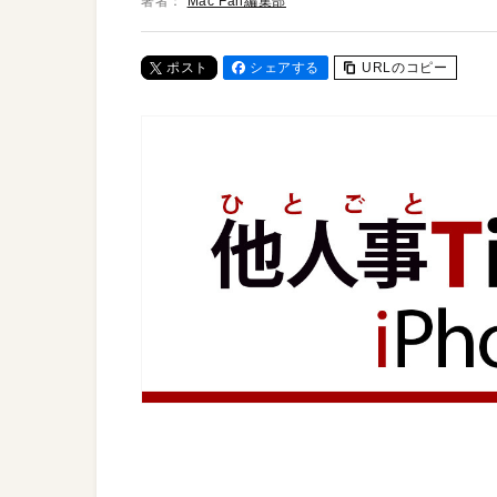
著者：
Mac Fan編集部
ポスト
シェアする
URLのコピー