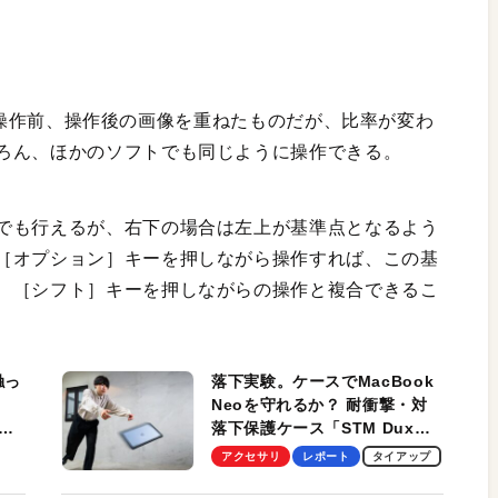
なる。操作前、操作後の画像を重ねたものだが、比率が変わ
ろん、ほかのソフトでも同じように操作できる。
でも行えるが、右下の場合は左上が基準点となるよう
［オプション］キーを押しながら操作すれば、この基
、［シフト］キーを押しながらの操作と複合できるこ
触っ
落下実験。ケースでMacBook
Neoを守れるか？ 耐衝撃・対
落下保護ケース「STM Dux
しま
Ultra」を検証。学生、ビジネ
アクセサリ
レポート
タイアップ
スマンのモバイルユースに最