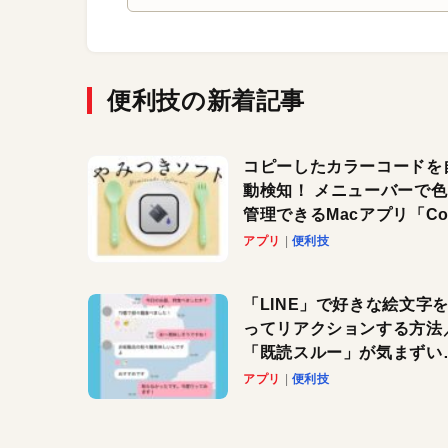
便利技の新着記事
コピーしたカラーコードを
動検知！ メニューバーで
管理できるMacアプリ「Col
Copy Bucket」
アプリ
便利技
「LINE」で好きな絵文字
ってリアクションする方法
「既読スルー」が気まずい
きに便利です！
アプリ
便利技