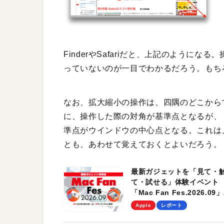
FinderやSafariだと、上記のように
っていないのが一目でわかるだろう。もち
なお、拡大縮小の操作は、四隅のどこから
に、操作した際の対角が基準点となるが、
準点がウインドウの中心点となる。これは
とも、あわせて覚えておくとよいだろう。
最新ガジェットを「見て・
て・試せる」体験イベント
「Mac Fan Fes.2026.09」
を、9月26日（土）に開催
Apple
レポート
す！