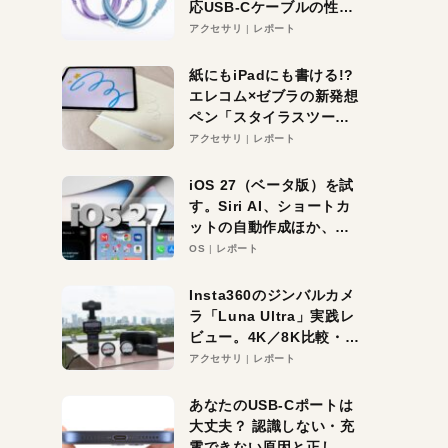
応USB-Cケーブルの性能
を検証。超コスパの1本を
アクセサリ
レポート
発見か？
紙にもiPadにも書ける!?
エレコム×ゼブラの新発想
ペン「スタイラスツーウ
ェイ」レビュー。持ち替
アクセサリ
レポート
え不要がラクすぎた！
iOS 27（ベータ版）を試
す。Siri AI、ショートカ
ットの自動作成ほか、期
待大の便利機能5選。
OS
レポート
iPhoneがAIの入り口にな
る未来はすぐそこ！
Insta360のジンバルカメ
ラ「Luna Ultra」実践レ
ビュー。4K／8K比較・ズ
ーム・夜間撮影をチェッ
アクセサリ
レポート
ク
あなたのUSB-Cポートは
大丈夫？ 認識しない・充
電できない原因と正しい