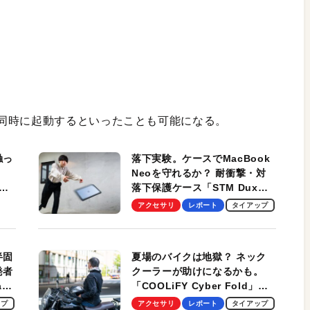
同時に起動するといったことも可能になる。
触っ
落下実験。ケースでMacBook
Neoを守れるか？ 耐衝撃・対
落下保護ケース「STM Dux
しま
Ultra」を検証。学生、ビジネ
アクセサリ
レポート
タイアップ
スマンのモバイルユースに最
適！
半固
夏場のバイクは地獄？ ネック
発者
クーラーが助けになるかも。
ag
「COOLiFY Cyber Fold」レ
ビュー。冷却の速さ、密着する
ップ
アクセサリ
レポート
タイアップ