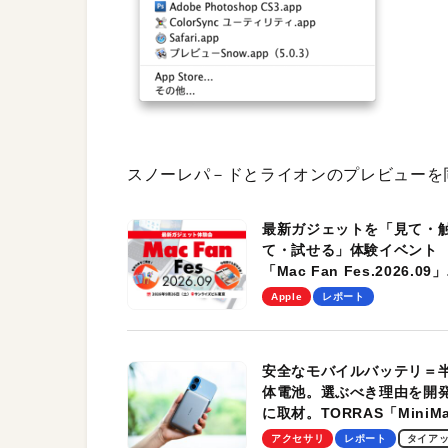
スノーレパ－ドとライオンのプレビューを
最新ガジェットを「見て・
て・試せる」体験イベント
「Mac Fan Fes.2026.09」
を、9月26日（土）に開催
Apple
レポート
す！
安全なモバイルバッテリ＝
体電池。選ぶべき理由を開
に取材。TORRAS「MiniM
Pro」の実機レビューも
アクセサリ
レポート
タイア