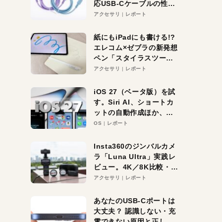
応USB-Cケーブルの性能
を検証。超コスパの1本を
アクセサリ
レポート
発見か？
紙にもiPadにも書ける!?
エレコム×ゼブラの新発想
ペン「スタイラスツーウ
ェイ」レビュー。持ち替
アクセサリ
レポート
え不要がラクすぎた！
iOS 27（ベータ版）を試
す。Siri AI、ショートカ
ットの自動作成ほか、期
待大の便利機能5選。
OS
レポート
iPhoneがAIの入り口にな
る未来はすぐそこ！
Insta360のジンバルカメ
ラ「Luna Ultra」実践レ
ビュー。4K／8K比較・ズ
ーム・夜間撮影をチェッ
アクセサリ
レポート
ク
あなたのUSB-Cポートは
大丈夫？ 認識しない・充
電できない原因と正しい