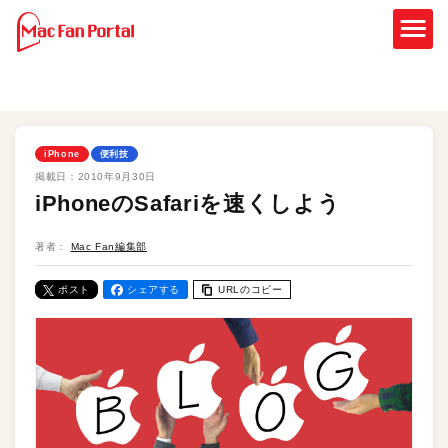
iPhone
便利技
掲載日：
2010年9月30日
iPhoneのSafariを速くしよう
著者：
Mac Fan編集部
ポスト
シェアする
URLのコピー