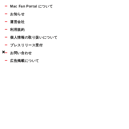
Mac Fan Portal について
お知らせ
運営会社
利用規約
個人情報の取り扱いについて
プレスリリース受付
×
×
×
お問い合わせ
広告掲載について
マイナビBOOKS
Mac Fan Portalの人気記事ランキングやおすすめ記事、編集部
員によるコラムなどをまとめたメールマガジンを毎週金曜日に
配信します。お気軽にご登録ください。
Mac Fan メールマガジン