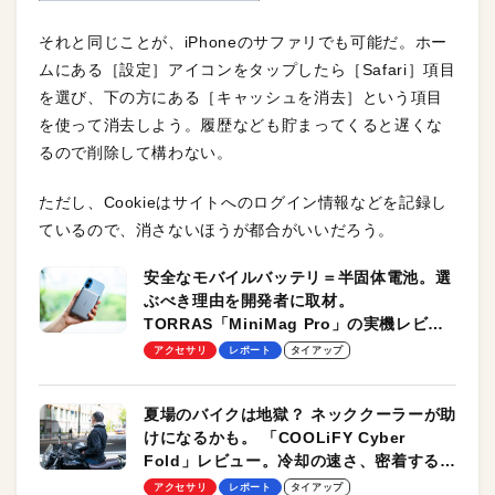
それと同じことが、iPhoneのサファリでも可能だ。ホー
ムにある［設定］アイコンをタップしたら［Safari］項目
を選び、下の方にある［キャッシュを消去］という項目
を使って消去しよう。履歴なども貯まってくると遅くな
るので削除して構わない。
ただし、Cookieはサイトへのログイン情報などを記録し
ているので、消さないほうが都合がいいだろう。
安全なモバイルバッテリ＝半固体電池。選
ぶべき理由を開発者に取材。
TORRAS「MiniMag Pro」の実機レビュ
ーも
アクセサリ
レポート
タイアップ
夏場のバイクは地獄？ ネッククーラーが助
けになるかも。 「COOLiFY Cyber
Fold」レビュー。冷却の速さ、密着する冷
却プレート、シンプルな操作性がグッド！
アクセサリ
レポート
タイアップ