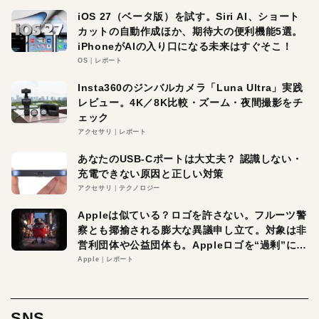
iOS 27（ベータ版）を試す。Siri AI、ショート
カットの自動作成ほか、期待大の便利機能5選。
iPhoneがAIの入り口になる未来はすぐそこ！
OS
レポート
Insta360のジンバルカメラ「Luna Ultra」実践
レビュー。4K／8K比較・ズーム・夜間撮影をチ
ェック
アクセサリ
レポート
あなたのUSB-Cポートは大丈夫？ 認識しない・
充電できない原因と正しい対策
アクセサリ
テクノロジー
Appleは似ている？ロゴを許さない。フルーツ警
察とも揶揄される膨大な異議申し立て。対象は非
営利団体や公益団体も。Appleロゴを“過剰”に守
る理由とは
Apple
レポート
SNS