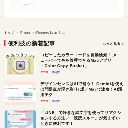
トップ
iPhone
iPhoneのSafariを速くしよう
便利技の新着記事
もっと見る
コピーしたカラーコードを自動検知！ メニ
ューバーで色を管理できるMacアプリ
「Color Copy Bucket」
アプリ
便利技
デザインセンスはAIで補う！ Geminiを使え
ば問題点が浮き彫りに⁉︎／Macで速攻！AI活
用テク
アプリ
便利技
「LINE」で好きな絵文字を使ってリアクシ
ョンする方法／「既読スルー」が気まずい
ときに便利です！