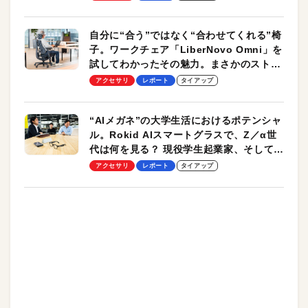
自分に“合う”ではなく“合わせてくれる”椅
子。ワークチェア「LiberNovo Omni」を
試してわかったその魅力。まさかのストレ
ッチ機能も搭載
アクセサリ
レポート
タイアップ
“AIメガネ”の大学生活におけるポテンシャ
ル。Rokid AIスマートグラスで、Z／α世
代は何を見る？ 現役学生起業家、そして教
授による体験会レポート【PR】
アクセサリ
レポート
タイアップ