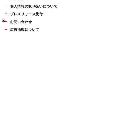
個人情報の取り扱いについて
プレスリリース受付
×
×
×
お問い合わせ
広告掲載について
マイナビBOOKS
Mac Fan Portalの人気記事ランキングやおすすめ記事、編集部
員によるコラムなどをまとめたメールマガジンを毎週金曜日に
配信します。お気軽にご登録ください。
Mac Fan メールマガジン
無料登録はこちら
Copyright © Mynavi Publishing Corporation