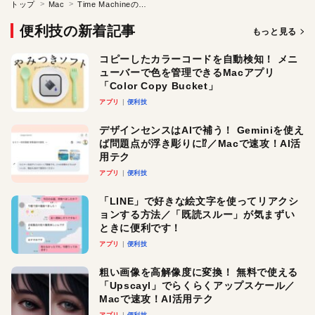
トップ
Mac
Time Machineのバックアップ間隔を長くしたい
便利技の新着記事
もっと見る
コピーしたカラーコードを自動検知！ メニ
ューバーで色を管理できるMacアプリ
「Color Copy Bucket」
アプリ
便利技
デザインセンスはAIで補う！ Geminiを使え
ば問題点が浮き彫りに⁉︎／Macで速攻！AI活
用テク
アプリ
便利技
「LINE」で好きな絵文字を使ってリアクシ
ョンする方法／「既読スルー」が気まずい
ときに便利です！
アプリ
便利技
粗い画像を高解像度に変換！ 無料で使える
「Upscayl」でらくらくアップスケール／
Macで速攻！AI活用テク