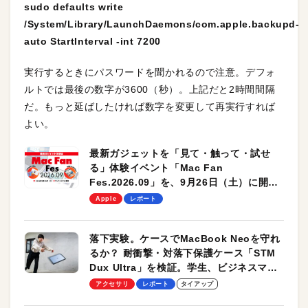
sudo defaults write
/System/Library/LaunchDaemons/com.apple.backupd-
auto StartInterval -int 7200
実行するときにパスワードを聞かれるので注意。デフォ
ルトでは最後の数字が3600（秒）。上記だと2時間間隔
だ。もっと延ばしたければ数字を変更して再実行すれば
よい。
最新ガジェットを「見て・触って・試せ
る」体験イベント「Mac Fan
Fes.2026.09」を、9月26日（土）に開催
します！
Apple
レポート
落下実験。ケースでMacBook Neoを守れ
るか？ 耐衝撃・対落下保護ケース「STM
Dux Ultra」を検証。学生、ビジネスマン
のモバイルユースに最適！
アクセサリ
レポート
タイアップ