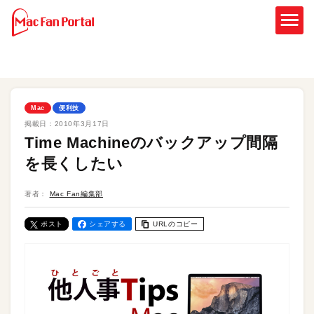
Mac
便利技
掲載日：
2010年3月17日
Time Machineのバックアップ間隔
を長くしたい
著者：
Mac Fan編集部
ポスト
シェアする
URLのコピー