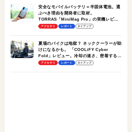
安全なモバイルバッテリ＝半固体電池。選
ぶべき理由を開発者に取材。
TORRAS「MiniMag Pro」の実機レビュ
ーも
アクセサリ
レポート
タイアップ
夏場のバイクは地獄？ ネッククーラーが助
けになるかも。 「COOLiFY Cyber
Fold」レビュー。冷却の速さ、密着する冷
却プレート、シンプルな操作性がグッド！
アクセサリ
レポート
タイアップ