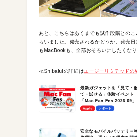
あと、こちらはあくまでも試作段階とのことですが
らいました。発売されるかどうか、発売日はい
もMacBookも、全部おそろいにしたくな
≪Shibafulの詳細は
エージーリミテッドの
最新ガジェットを「見て・
て・試せる」体験イベント
「Mac Fan Fes.2026.09」
を、9月26日（土）に開催
Apple
レポート
す！
安全なモバイルバッテリ＝