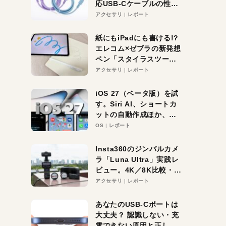
応USB-Cケーブルの性能
を検証。超コスパの1本を
アクセサリ
レポート
発見か？
紙にもiPadにも書ける!?
エレコム×ゼブラの新発想
ペン「スタイラスツーウ
ェイ」レビュー。持ち替
アクセサリ
レポート
え不要がラクすぎた！
iOS 27（ベータ版）を試
す。Siri AI、ショートカ
ットの自動作成ほか、期
待大の便利機能5選。
OS
レポート
iPhoneがAIの入り口にな
る未来はすぐそこ！
Insta360のジンバルカメ
ラ「Luna Ultra」実践レ
ビュー。4K／8K比較・ズ
ーム・夜間撮影をチェッ
アクセサリ
レポート
ク
あなたのUSB-Cポートは
大丈夫？ 認識しない・充
電できない原因と正しい