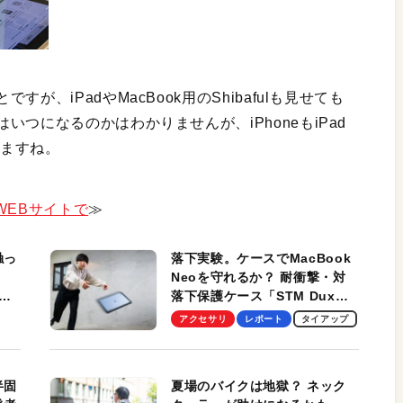
、iPadやMacBook用のShibafulも見せても
つになるのかはわかりませんが、iPhoneもiPad
りますね。
WEBサイトで
≫
触っ
落下実験。ケースでMacBook
Neoを守れるか？ 耐衝撃・対
落下保護ケース「STM Dux
しま
Ultra」を検証。学生、ビジネ
アクセサリ
レポート
タイアップ
スマンのモバイルユースに最
適！
半固
夏場のバイクは地獄？ ネック