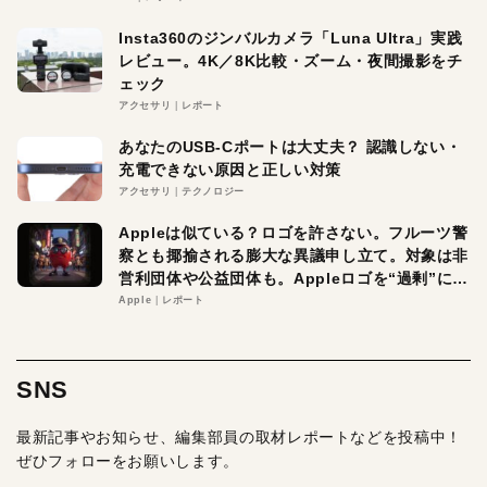
Insta360のジンバルカメラ「Luna Ultra」実践
レビュー。4K／8K比較・ズーム・夜間撮影をチ
ェック
アクセサリ
レポート
あなたのUSB-Cポートは大丈夫？ 認識しない・
充電できない原因と正しい対策
アクセサリ
テクノロジー
Appleは似ている？ロゴを許さない。フルーツ警
察とも揶揄される膨大な異議申し立て。対象は非
営利団体や公益団体も。Appleロゴを“過剰”に守
る理由とは
Apple
レポート
SNS
最新記事やお知らせ、編集部員の取材レポートなどを投稿中！
ぜひフォローをお願いします。