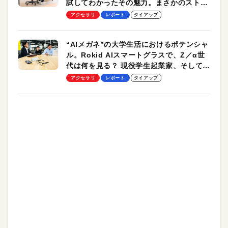
試してわかったその魅力。まさかのストレ
ッチ機能も搭載
アクセサリ
レポート
タイアップ
“AIメガネ”の大学生活におけるポテンシャ
ル。Rokid AIスマートグラスで、Z／α世
代は何を見る？ 現役学生起業家、そして教
授による体験会レポート【PR】
アクセサリ
レポート
タイアップ