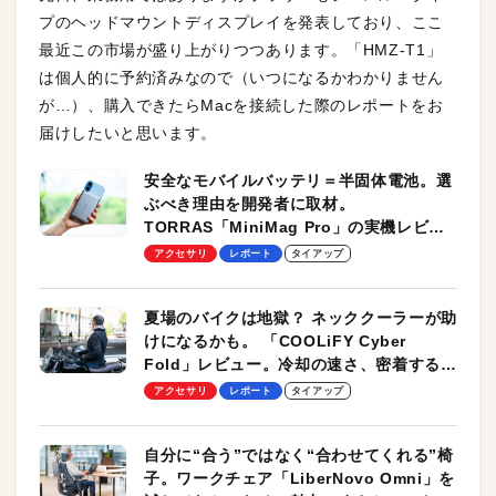
プのヘッドマウントディスプレイを発表しており、ここ
最近この市場が盛り上がりつつあります。「HMZ-T1」
は個人的に予約済みなので（いつになるかわかりません
が…）、購入できたらMacを接続した際のレポートをお
届けしたいと思います。
安全なモバイルバッテリ＝半固体電池。選
ぶべき理由を開発者に取材。
TORRAS「MiniMag Pro」の実機レビュ
ーも
アクセサリ
レポート
タイアップ
夏場のバイクは地獄？ ネッククーラーが助
けになるかも。 「COOLiFY Cyber
Fold」レビュー。冷却の速さ、密着する冷
却プレート、シンプルな操作性がグッド！
アクセサリ
レポート
タイアップ
自分に“合う”ではなく“合わせてくれる”椅
子。ワークチェア「LiberNovo Omni」を