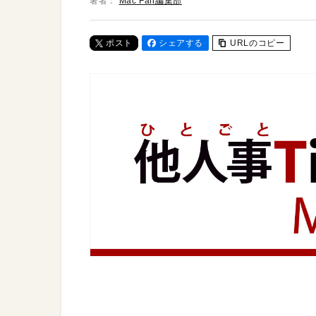
著者：
Mac Fan編集部
ポスト
シェアする
URLのコピー