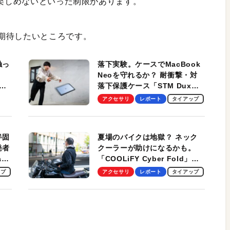
を楽しめないといった制限があります。
期待したいところです。
触っ
落下実験。ケースでMacBook
Neoを守れるか？ 耐衝撃・対
落下保護ケース「STM Dux
しま
Ultra」を検証。学生、ビジネ
アクセサリ
レポート
タイアップ
スマンのモバイルユースに最
適！
半固
夏場のバイクは地獄？ ネック
発者
クーラーが助けになるかも。
ag
「COOLiFY Cyber Fold」レ
ビュー。冷却の速さ、密着する
ップ
アクセサリ
レポート
タイアップ
冷却プレート、シンプルな操作
性がグッド！