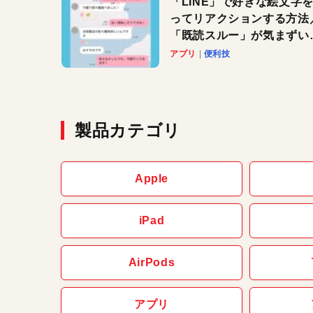
「LINE」で好きな絵文字
ってリアクションする方法
「既読スルー」が気まずい
きに便利です！
アプリ
便利技
製品カテゴリ
Apple
iPad
AirPods
アプリ