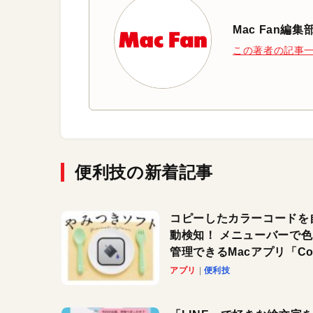
Mac Fan編集
この著者の記事
便利技の新着記事
コピーしたカラーコードを
動検知！ メニューバーで
管理できるMacアプリ「Col
Copy Bucket」
アプリ
便利技