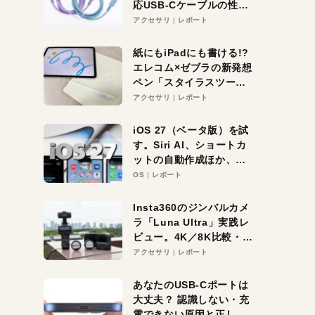
応USB-Cケーブルの性能
を検証。超コスパの1本を
アクセサリ
レポート
発見か？
紙にもiPadにも書ける!?
エレコム×ゼブラの新発想
ペン「スタイラスツーウ
ェイ」レビュー。持ち替
アクセサリ
レポート
え不要がラクすぎた！
iOS 27（ベータ版）を試
す。Siri AI、ショートカ
ットの自動作成ほか、期
待大の便利機能5選。
OS
レポート
iPhoneがAIの入り口にな
る未来はすぐそこ！
Insta360のジンバルカメ
ラ「Luna Ultra」実践レ
ビュー。4K／8K比較・ズ
ーム・夜間撮影をチェッ
アクセサリ
レポート
ク
あなたのUSB-Cポートは
大丈夫？ 認識しない・充
電できない原因と正しい