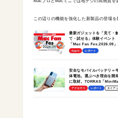
MacプロとMacミニでは地デジの高画質
この辺りの機能を強化した新製品の登場を
最新ガジェットを「見て・
て・試せる」体験イベント
「Mac Fan Fes.2026.09」
を、9月26日（土）に開催
Apple
レポート
す！
安全なモバイルバッテリ＝
体電池。選ぶべき理由を開
に取材。TORRAS「MiniM
Pro」の実機レビューも
アクセサリ
レポート
タイア