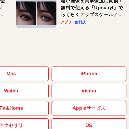
を使
粗い画像を高解像度に変換！
／
無料で使える「Upscayl」で
と
らくらくアップスケール／
Macで速攻！AI活用テク
アプリ
便利技
Mac
iPhone
Watch
Vision
TV&Home
Appleサービス
アクセサリ
OS