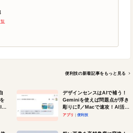
部
一覧
便利技の新着記事を
もっと見る
自
デザインセンスはAIで補う！
色を
Geminiを使えば問題点が浮き
or
彫りに⁉︎／Macで速攻！AI活用
テク
アプリ
便利技