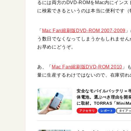
るには両方のDVD-ROMをMac内にイ
に検索できるというのは本当に便利です（
「
Mac Fan縮刷版DVD-ROM 2007-2009
」
う数日でなくなってしまうかもしれません
お早めにどうぞ。
あ、「
Mac Fan縮刷版DVD-ROM 2010
」
量に生産するわけではないので、在庫切れ
安全なモバイルバッテリ＝
体電池。選ぶべき理由を開
に取材。TORRAS「MiniM
Pro」の実機レビューも
アクセサリ
レポート
タイア