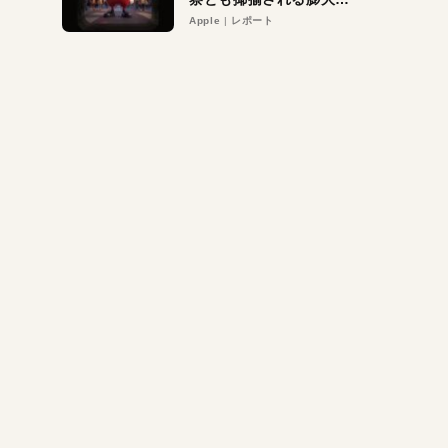
異議申し立て。対象は非
Apple
レポート
営利団体や公益団体も。
Appleロゴを“過剰”に守
る理由とは