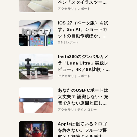
ペン「スタイラスツーウ
ェイ」レビュー。持ち替
アクセサリ
レポート
え不要がラクすぎた！
iOS 27（ベータ版）を試
す。Siri AI、ショートカ
ットの自動作成ほか、期
待大の便利機能5選。
OS
レポート
iPhoneがAIの入り口にな
る未来はすぐそこ！
Insta360のジンバルカメ
ラ「Luna Ultra」実践レ
ビュー。4K／8K比較・ズ
ーム・夜間撮影をチェッ
アクセサリ
レポート
ク
あなたのUSB-Cポートは
大丈夫？ 認識しない・充
電できない原因と正しい
対策
アクセサリ
テクノロジー
Appleは似ている？ロゴ
を許さない。フルーツ警
察とも揶揄される膨大な