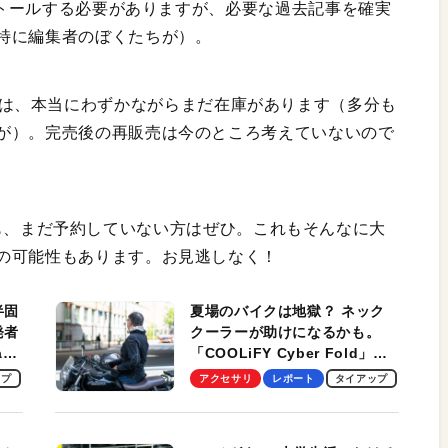
ンストールする必要がありますが、必要な過去記事を確実
特に編集者のぼくたちが）。
は、本当にわずかながらまだ在庫があります（多分も
が）。完売後の再販売は今のところ考えていないので
も、まだ予約していない方はぜひ。これもそんなに大
の可能性もあります。お見逃しなく！
半固
夏場のバイクは地獄？ ネック
発者
クーラーが助けになるかも。
ag
「COOLiFY Cyber Fold」レ
ビュー。冷却の速さ、密着する
ップ
アクセサリ
レポート
タイアップ
冷却プレート、シンプルな操作
性がグッド！