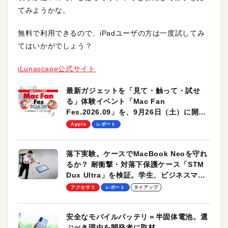
てみようかな。
無料で利用できるので、iPadユーザの方は一度試してみ
てはいかがでしょう？
iLunascape公式サイト
最新ガジェットを「見て・触って・試せ
る」体験イベント「Mac Fan
Fes.2026.09」を、9月26日（土）に開催
します！
Apple
レポート
落下実験。ケースでMacBook Neoを守れ
るか？ 耐衝撃・対落下保護ケース「STM
Dux Ultra」を検証。学生、ビジネスマン
のモバイルユースに最適！
アクセサリ
レポート
タイアップ
安全なモバイルバッテリ＝半固体電池。選
ぶべき理由を開発者に取材。