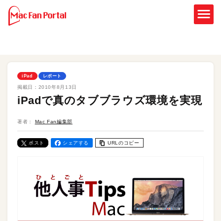
iPad
レポート
掲載日：
2010年8月13日
iPadで真のタブブラウズ環境を実現
著者：
Mac Fan編集部
ポスト
シェアする
URLのコピー