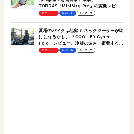
TORRAS「MiniMag Pro」の実機レビュ
ーも
アクセサリ
レポート
タイアップ
夏場のバイクは地獄？ ネッククーラーが助
けになるかも。 「COOLiFY Cyber
Fold」レビュー。冷却の速さ、密着する冷
却プレート、シンプルな操作性がグッド！
アクセサリ
レポート
タイアップ