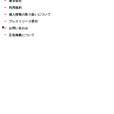
運営会社
利用規約
個人情報の取り扱いについて
プレスリリース受付
×
×
×
お問い合わせ
広告掲載について
マイナビBOOKS
Mac Fan Portalの人気記事ランキングやおすすめ記事、編集部
員によるコラムなどをまとめたメールマガジンを毎週金曜日に
配信します。お気軽にご登録ください。
Mac Fan メールマガジン
無料登録はこちら