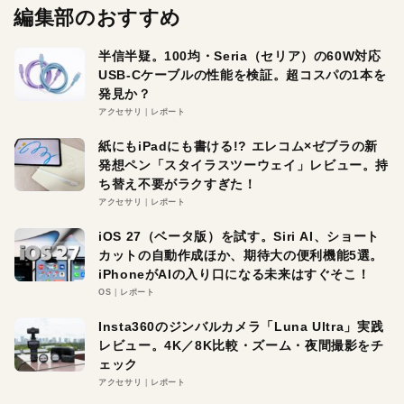
編集部のおすすめ
半信半疑。100均・Seria（セリア）の60W対応
USB-Cケーブルの性能を検証。超コスパの1本を
発見か？
アクセサリ
レポート
紙にもiPadにも書ける!? エレコム×ゼブラの新
発想ペン「スタイラスツーウェイ」レビュー。持
ち替え不要がラクすぎた！
アクセサリ
レポート
iOS 27（ベータ版）を試す。Siri AI、ショート
カットの自動作成ほか、期待大の便利機能5選。
iPhoneがAIの入り口になる未来はすぐそこ！
OS
レポート
Insta360のジンバルカメラ「Luna Ultra」実践
レビュー。4K／8K比較・ズーム・夜間撮影をチ
ェック
アクセサリ
レポート