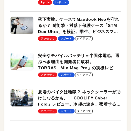
します！
Apple
レポート
落下実験。ケースでMacBook Neoを守れ
るか？ 耐衝撃・対落下保護ケース「STM
Dux Ultra」を検証。学生、ビジネスマン
のモバイルユースに最適！
アクセサリ
レポート
タイアップ
安全なモバイルバッテリ＝半固体電池。選
ぶべき理由を開発者に取材。
TORRAS「MiniMag Pro」の実機レビュ
ーも
アクセサリ
レポート
タイアップ
夏場のバイクは地獄？ ネッククーラーが助
けになるかも。 「COOLiFY Cyber
Fold」レビュー。冷却の速さ、密着する冷
却プレート、シンプルな操作性がグッド！
アクセサリ
レポート
タイアップ