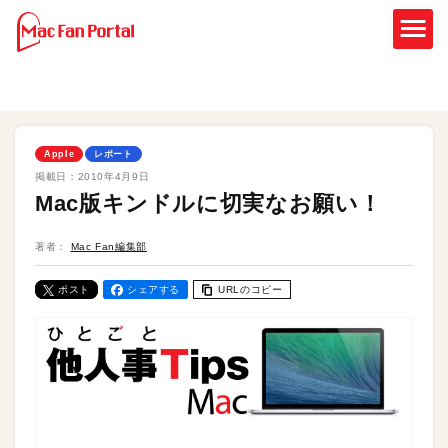
Apple
レポート
掲載日：
2010年4月9日
Mac版キンドルに切実なお願い！
著者：
Mac Fan編集部
ポスト
シェアする
URLのコピー