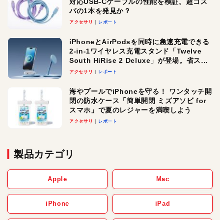
対応USB-Cケーブルの性能を検証。超コス
パの1本を発見か？
アクセサリ
レポート
iPhoneとAirPodsを同時に急速充電できる
2-in-1ワイヤレス充電スタンド「Twelve
South HiRise 2 Deluxe」が登場。省スペ
ースでおしゃれに充電したい人にオスス
アクセサリ
レポート
メ！
海やプールでiPhoneを守る！ ワンタッチ開
閉の防水ケース「簡単開閉 ミズアソビ for
スマホ」で夏のレジャーを満喫しよう
アクセサリ
レポート
製品カテゴリ
Apple
Mac
iPhone
iPad