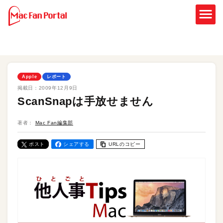
Apple
レポート
掲載日：
2009年12月9日
ScanSnapは手放せません
著者：
Mac Fan編集部
ポスト
シェアする
URLのコピー