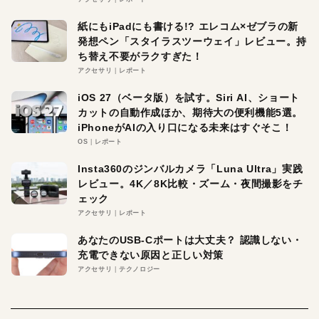
紙にもiPadにも書ける!? エレコム×ゼブラの新
発想ペン「スタイラスツーウェイ」レビュー。持
ち替え不要がラクすぎた！
アクセサリ
レポート
iOS 27（ベータ版）を試す。Siri AI、ショート
カットの自動作成ほか、期待大の便利機能5選。
iPhoneがAIの入り口になる未来はすぐそこ！
OS
レポート
Insta360のジンバルカメラ「Luna Ultra」実践
レビュー。4K／8K比較・ズーム・夜間撮影をチ
ェック
アクセサリ
レポート
あなたのUSB-Cポートは大丈夫？ 認識しない・
充電できない原因と正しい対策
アクセサリ
テクノロジー