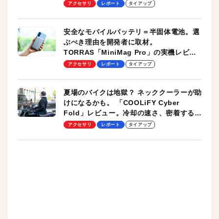
のモバイルユースに最適！
アクセサリ
レポート
タイアップ
安全なモバイルバッテリ＝半固体電池。選
ぶべき理由を開発者に取材。
TORRAS「MiniMag Pro」の実機レビュ
ーも
アクセサリ
レポート
タイアップ
夏場のバイクは地獄？ ネッククーラーが助
けになるかも。 「COOLiFY Cyber
Fold」レビュー。冷却の速さ、密着する冷
却プレート、シンプルな操作性がグッド！
アクセサリ
レポート
タイアップ