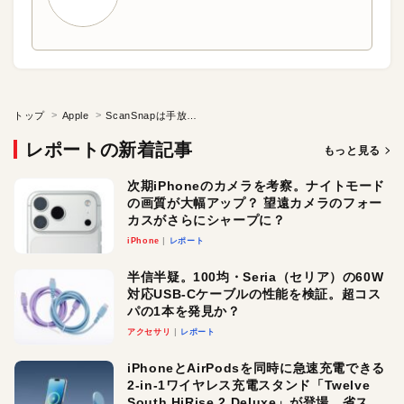
トップ
Apple
ScanSnapは手放せません
レポートの新着記事
もっと見る
次期iPhoneのカメラを考察。ナイトモード
の画質が大幅アップ？ 望遠カメラのフォー
カスがさらにシャープに？
iPhone
レポート
半信半疑。100均・Seria（セリア）の60W
対応USB-Cケーブルの性能を検証。超コス
パの1本を発見か？
アクセサリ
レポート
iPhoneとAirPodsを同時に急速充電できる
2-in-1ワイヤレス充電スタンド「Twelve
South HiRise 2 Deluxe」が登場。省スペ