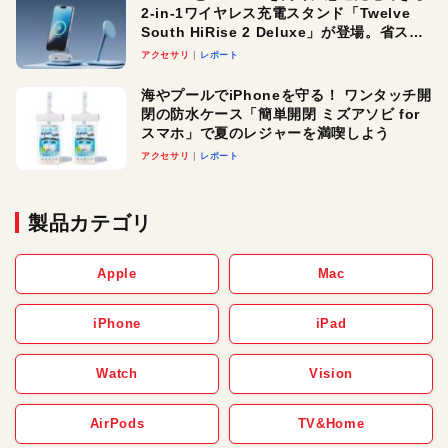
2-in-1ワイヤレス充電スタンド「Twelve
South HiRise 2 Deluxe」が登場。省スペ
ースでおしゃれに充電したい人にオスス
アクセサリ
レポート
メ！
海やプールでiPhoneを守る！ ワンタッチ開
閉の防水ケース「簡単開閉 ミズアソビ for
スマホ」で夏のレジャーを満喫しよう
アクセサリ
レポート
製品カテゴリ
Apple
Mac
iPhone
iPad
Watch
Vision
AirPods
TV&Home