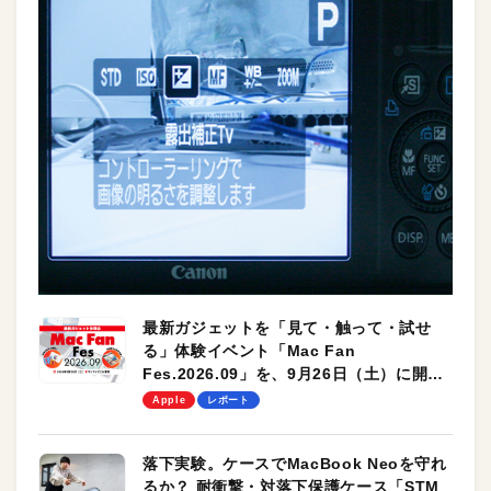
最新ガジェットを「見て・触って・試せ
る」体験イベント「Mac Fan
Fes.2026.09」を、9月26日（土）に開催
します！
Apple
レポート
落下実験。ケースでMacBook Neoを守れ
るか？ 耐衝撃・対落下保護ケース「STM