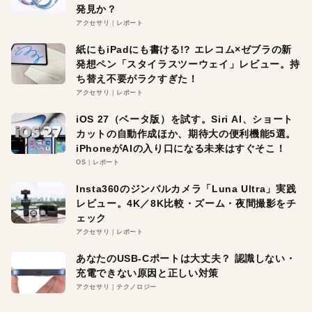
発見か？
アクセサリ
レポート
紙にもiPadにも書ける!? エレコム×ゼブラの新
発想ペン「スタイラスツーウェイ」レビュー。持
ち替え不要がラクすぎた！
アクセサリ
レポート
iOS 27（ベータ版）を試す。Siri AI、ショート
カットの自動作成ほか、期待大の便利機能5選。
iPhoneがAIの入り口になる未来はすぐそこ！
OS
レポート
Insta360のジンバルカメラ「Luna Ultra」実践
レビュー。4K／8K比較・ズーム・夜間撮影をチ
ェック
アクセサリ
レポート
あなたのUSB-Cポートは大丈夫？ 認識しない・
充電できない原因と正しい対策
アクセサリ
テクノロジー