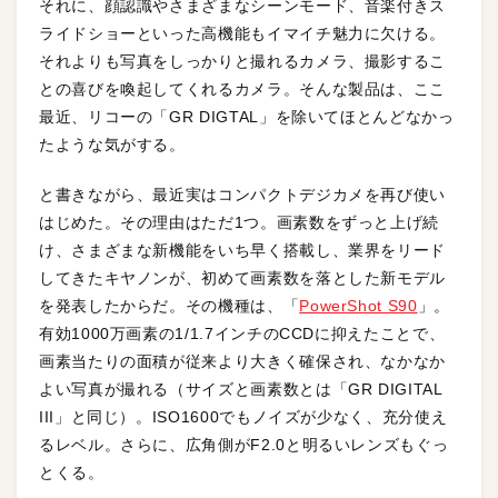
それに、顔認識やさまざまなシーンモード、音楽付きス
ライドショーといった高機能もイマイチ魅力に欠ける。
それよりも写真をしっかりと撮れるカメラ、撮影するこ
との喜びを喚起してくれるカメラ。そんな製品は、ここ
最近、リコーの「GR DIGTAL」を除いてほとんどなかっ
たような気がする。
と書きながら、最近実はコンパクトデジカメを再び使い
はじめた。その理由はただ1つ。画素数をずっと上げ続
け、さまざまな新機能をいち早く搭載し、業界をリード
してきたキヤノンが、初めて画素数を落とした新モデル
を発表したからだ。その機種は、「
PowerShot S90
」。
有効1000万画素の1/1.7インチのCCDに抑えたことで、
画素当たりの面積が従来より大きく確保され、なかなか
よい写真が撮れる（サイズと画素数とは「GR DIGITAL
III」と同じ）。ISO1600でもノイズが少なく、充分使え
るレベル。さらに、広角側がF2.0と明るいレンズもぐっ
とくる。