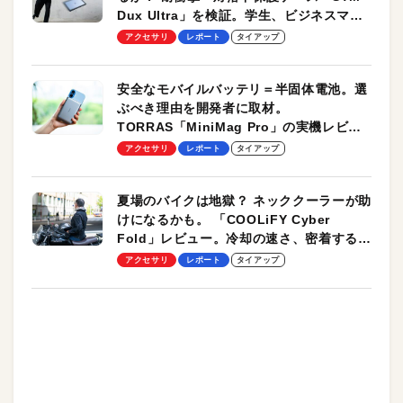
Dux Ultra」を検証。学生、ビジネスマン
のモバイルユースに最適！
アクセサリ
レポート
タイアップ
安全なモバイルバッテリ＝半固体電池。選
ぶべき理由を開発者に取材。
TORRAS「MiniMag Pro」の実機レビュ
ーも
アクセサリ
レポート
タイアップ
夏場のバイクは地獄？ ネッククーラーが助
けになるかも。 「COOLiFY Cyber
Fold」レビュー。冷却の速さ、密着する冷
却プレート、シンプルな操作性がグッド！
アクセサリ
レポート
タイアップ