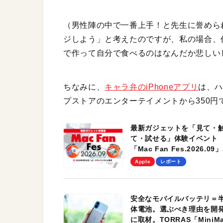
（男性陣の中で一番上手！と先生に誉めら
ジしよう」と考えたのですが、私の場合、
で作って自分で食べるのはなんだか悲しい
ちなみに、
キャラ弁のiPhoneアプリ
は、
プストアのエンターテイメントから350
最新ガジェットを「見て・
て・試せる」体験イベント
「Mac Fan Fes.2026.09」
を、9月26日（土）に開催
Apple
レポート
す！
安全なモバイルバッテリ＝
体電池。選ぶべき理由を開
に取材。TORRAS「MiniM