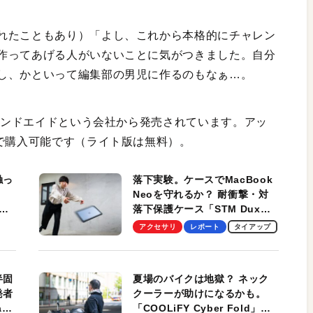
れたこともあり）「よし、これから本格的にチャレン
作ってあげる人がいないことに気がつきました。自分
し、かといって編集部の男児に作るのもなぁ…。
ハンドエイドという会社から発売されています。アッ
円で購入可能です（ライト版は無料）。
触っ
落下実験。ケースでMacBook
Neoを守れるか？ 耐衝撃・対
落下保護ケース「STM Dux
しま
Ultra」を検証。学生、ビジネ
アクセサリ
レポート
タイアップ
スマンのモバイルユースに最
適！
半固
夏場のバイクは地獄？ ネック
発者
クーラーが助けになるかも。
ag
「COOLiFY Cyber Fold」レ