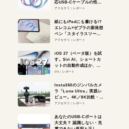
応USB-Cケーブルの性能
を検証。超コスパの1本を
アクセサリ
レポート
発見か？
紙にもiPadにも書ける!?
エレコム×ゼブラの新発想
ペン「スタイラスツーウ
ェイ」レビュー。持ち替
アクセサリ
レポート
え不要がラクすぎた！
iOS 27（ベータ版）を試
す。Siri AI、ショートカ
ットの自動作成ほか、期
待大の便利機能5選。
OS
レポート
iPhoneがAIの入り口にな
る未来はすぐそこ！
Insta360のジンバルカメ
ラ「Luna Ultra」実践レ
ビュー。4K／8K比較・ズ
ーム・夜間撮影をチェッ
アクセサリ
レポート
ク
あなたのUSB-Cポートは
大丈夫？ 認識しない・充
電できない原因と正しい