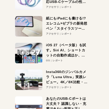
応USB-Cケーブルの性能
を検証。超コスパの1本を
アクセサリ
レポート
発見か？
紙にもiPadにも書ける!?
エレコム×ゼブラの新発想
ペン「スタイラスツーウ
ェイ」レビュー。持ち替
アクセサリ
レポート
え不要がラクすぎた！
iOS 27（ベータ版）を試
す。Siri AI、ショートカ
ットの自動作成ほか、期
待大の便利機能5選。
OS
レポート
iPhoneがAIの入り口にな
る未来はすぐそこ！
Insta360のジンバルカメ
ラ「Luna Ultra」実践レ
ビュー。4K／8K比較・ズ
ーム・夜間撮影をチェッ
アクセサリ
レポート
ク
あなたのUSB-Cポートは
大丈夫？ 認識しない・充
電できない原因と正しい