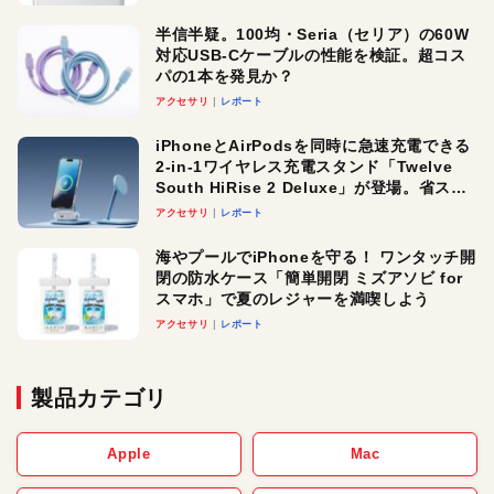
半信半疑。100均・Seria（セリア）の60W
対応USB-Cケーブルの性能を検証。超コス
パの1本を発見か？
アクセサリ
レポート
iPhoneとAirPodsを同時に急速充電できる
2-in-1ワイヤレス充電スタンド「Twelve
South HiRise 2 Deluxe」が登場。省スペ
ースでおしゃれに充電したい人にオスス
アクセサリ
レポート
メ！
海やプールでiPhoneを守る！ ワンタッチ開
閉の防水ケース「簡単開閉 ミズアソビ for
スマホ」で夏のレジャーを満喫しよう
アクセサリ
レポート
製品カテゴリ
Apple
Mac