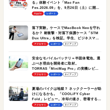
る」体験イベント「Mac Fan
Fes.2026.09」を、9月26日（土）に開催
します！
Apple
レポート
落下実験。ケースでMacBook Neoを守れ
るか？ 耐衝撃・対落下保護ケース「STM
Dux Ultra」を検証。学生、ビジネスマン
のモバイルユースに最適！
アクセサリ
レポート
タイアップ
安全なモバイルバッテリ＝半固体電池。選
ぶべき理由を開発者に取材。
TORRAS「MiniMag Pro」の実機レビュ
ーも
アクセサリ
レポート
タイアップ
夏場のバイクは地獄？ ネッククーラーが助
けになるかも。 「COOLiFY Cyber
Fold」レビュー。冷却の速さ、密着する冷
却プレート、シンプルな操作性がグッド！
アクセサリ
レポート
タイアップ