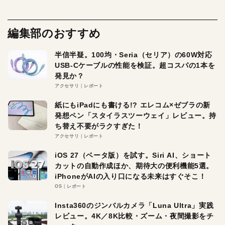
編集部のおすすめ
半信半疑。100均・Seria（セリア）の60W対応
USB-Cケーブルの性能を検証。超コスパの1本を
発見か？
アクセサリ
レポート
紙にもiPadにも書ける!? エレコム×ゼブラの新
発想ペン「スタイラスツーウェイ」レビュー。持
ち替え不要がラクすぎた！
アクセサリ
レポート
iOS 27（ベータ版）を試す。Siri AI、ショート
カットの自動作成ほか、期待大の便利機能5選。
iPhoneがAIの入り口になる未来はすぐそこ！
OS
レポート
Insta360のジンバルカメラ「Luna Ultra」実践
レビュー。4K／8K比較・ズーム・夜間撮影をチ