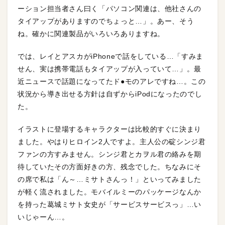
ーション担当者さん曰く「パソコン関連は、他社さんの
タイアップがありますのでちょっと…」。あー、そう
ね。確かに関連製品がいろいろありますね。
では、レイとアスカがiPhoneで話をしている…「すみま
せん、実は携帯電話もタイアップが入っていて…」。最
近ニュースで話題になってたド●モのアレですね…。この
状況から導き出せる方針は自ずからiPodになったのでし
た。
イラストに登場するキャラクターは比較的すぐに決まり
ました。やはりヒロイン2人ですよ。主人公の碇シンジ君
ファンの方すみません。シンジ君とカヲル君の絡みを期
待していたその方面好きの方、残念でした。ちなみにそ
の席で私は「ん～…ミサトさんっ！」といってみました
が軽く流されました。モバイルミーのパッケージなんか
を持った葛城ミサト女史が「サービスサービスっ」…い
いじゃーん…。