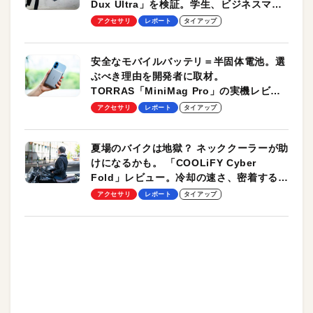
Dux Ultra」を検証。学生、ビジネスマン
のモバイルユースに最適！
アクセサリ
レポート
タイアップ
安全なモバイルバッテリ＝半固体電池。選
ぶべき理由を開発者に取材。
TORRAS「MiniMag Pro」の実機レビュ
ーも
アクセサリ
レポート
タイアップ
夏場のバイクは地獄？ ネッククーラーが助
けになるかも。 「COOLiFY Cyber
Fold」レビュー。冷却の速さ、密着する冷
却プレート、シンプルな操作性がグッド！
アクセサリ
レポート
タイアップ