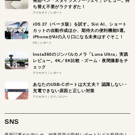
発想ペン「スタイラスツーウェイ」レビュー。持
ち替え不要がラクすぎた！
アクセサリ
レポート
iOS 27（ベータ版）を試す。Siri AI、ショート
カットの自動作成ほか、期待大の便利機能5選。
iPhoneがAIの入り口になる未来はすぐそこ！
OS
レポート
Insta360のジンバルカメラ「Luna Ultra」実践
レビュー。4K／8K比較・ズーム・夜間撮影をチ
ェック
アクセサリ
レポート
あなたのUSB-Cポートは大丈夫？ 認識しない・
充電できない原因と正しい対策
アクセサリ
テクノロジー
SNS
最新記事やお知らせ、編集部員の取材レポートなどを投稿中！