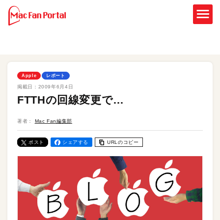
Apple
レポート
掲載日：
2009年6月4日
FTTHの回線変更で…
著者：
Mac Fan編集部
ポスト
シェアする
URLのコピー