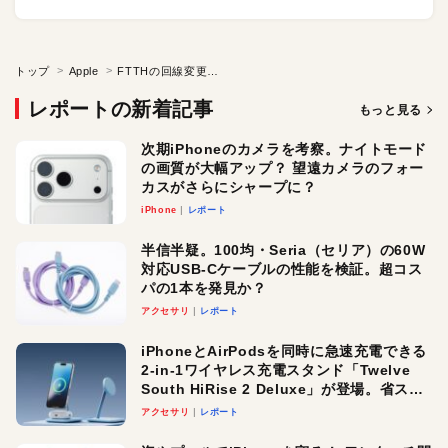
トップ
Apple
FTTHの回線変更で…
レポートの新着記事
もっと見る
次期iPhoneのカメラを考察。ナイトモード
の画質が大幅アップ？ 望遠カメラのフォー
カスがさらにシャープに？
iPhone
レポート
半信半疑。100均・Seria（セリア）の60W
対応USB-Cケーブルの性能を検証。超コス
パの1本を発見か？
アクセサリ
レポート
iPhoneとAirPodsを同時に急速充電できる
2-in-1ワイヤレス充電スタンド「Twelve
South HiRise 2 Deluxe」が登場。省スペ
ースでおしゃれに充電したい人にオスス
アクセサリ
レポート
メ！