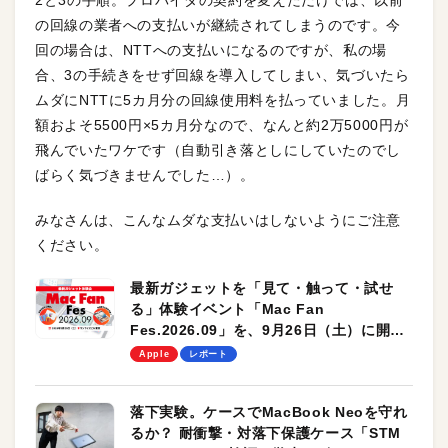
2と3の手順。プロバイダの契約を変えただけでは、以前
の回線の業者への支払いが継続されてしまうのです。今
回の場合は、NTTへの支払いになるのですが、私の場
合、3の手続きをせず回線を導入してしまい、気づいたら
ムダにNTTに5カ月分の回線使用料を払っていました。月
額およそ5500円×5カ月分なので、なんと約2万5000円が
飛んでいたワケです（自動引き落としにしていたのでし
ばらく気づきませんでした…）。
みなさんは、こんなムダな支払いはしないようにご注意
ください。
最新ガジェットを「見て・触って・試せ
る」体験イベント「Mac Fan
Fes.2026.09」を、9月26日（土）に開催
します！
Apple
レポート
落下実験。ケースでMacBook Neoを守れ
るか？ 耐衝撃・対落下保護ケース「STM