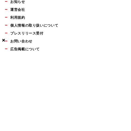
お知らせ
運営会社
利用規約
個人情報の取り扱いについて
プレスリリース受付
×
×
×
お問い合わせ
広告掲載について
マイナビBOOKS
Mac Fan Portalの人気記事ランキングやおすすめ記事、編集部
員によるコラムなどをまとめたメールマガジンを毎週金曜日に
配信します。お気軽にご登録ください。
Mac Fan メールマガジン
無料登録はこちら