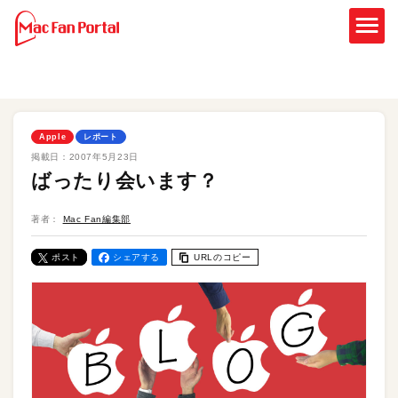
Apple
レポート
掲載日：
2007年5月23日
ばったり会います？
著者：
Mac Fan編集部
ポスト
シェアする
URLのコピー