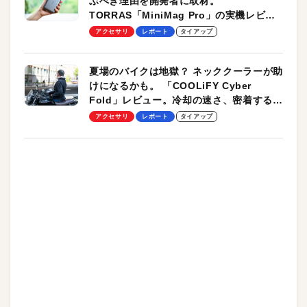
ぶべき理由を開発者に取材。
TORRAS「MiniMag Pro」の実機レビュ
ーも
アクセサリ
レポート
タイアップ
夏場のバイクは地獄？ ネッククーラーが助
けになるかも。 「COOLiFY Cyber
Fold」レビュー。冷却の速さ、密着する冷
却プレート、シンプルな操作性がグッド！
アクセサリ
レポート
タイアップ