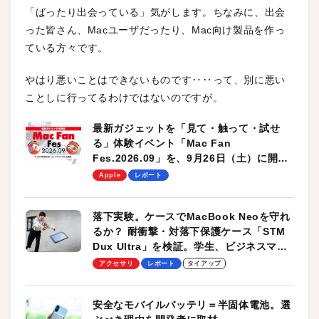
「ばったり出会っている」気がします。ちなみに、出会
った皆さん、Macユーザだったり、Mac向け製品を作っ
ている方々です。
やはり悪いことはできないものです‥‥って、別に悪い
ことしに行ってるわけではないのですが。
最新ガジェットを「見て・触って・試せ
る」体験イベント「Mac Fan
Fes.2026.09」を、9月26日（土）に開催
します！
Apple
レポート
落下実験。ケースでMacBook Neoを守れ
るか？ 耐衝撃・対落下保護ケース「STM
Dux Ultra」を検証。学生、ビジネスマン
のモバイルユースに最適！
アクセサリ
レポート
タイアップ
安全なモバイルバッテリ＝半固体電池。選