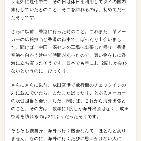
ク近郊に赴任中で、その日は休日を利用してタイの国内
旅行していたとのこと。そこを訪れるのは、初めてだっ
たそうです。
さらに以前、香港に行った時のこと。これまた、某メー
カーの広報担当と香港の街中で、ばったり出会いまし
た。聞けば、中国・深センの工場へ出張した帰り、香港
空港へ向かう途中で時間があったので、買い物をしに香
港に立ち寄ったそうです。日本でも年に1、2度しか会わ
ないというのに、びっくり。
さらにさらに以前、成田空港で飛行機のチェックインの
列に並んでいたら、またまたばったり、とあるメーカー
の販促担当と会いました。聞けば、これから海外出張と
のこと。その方は、数年に1度しか海外出張はなく、成田
空港を訪れるのは2年ぶりだったそうです。
そもそも僕自身、海外へ行く機会なんて、ほとんどあり
ません。なのに、海外に行くたびに思いがけない人に