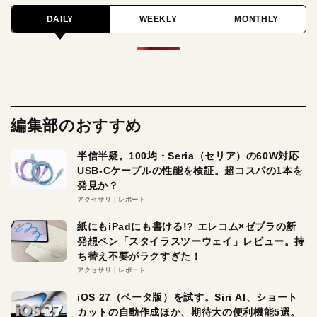
DAILY
WEEKLY
MONTHLY
編集部のおすすめ
半信半疑。100均・Seria（セリア）の60W対応
USB-Cケーブルの性能を検証。超コスパの1本を
発見か？
アクセサリ
レポート
紙にもiPadにも書ける!? エレコム×ゼブラの新
発想ペン「スタイラスツーウェイ」レビュー。持
ち替え不要がラクすぎた！
アクセサリ
レポート
iOS 27（ベータ版）を試す。Siri AI、ショート
カットの自動作成ほか、期待大の便利機能5選。