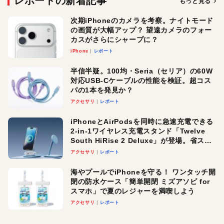
レポートの新着記事
もっと見る
次期iPhoneのカメラを考察。ナイトモード
の画質が大幅アップ？ 望遠カメラのフォー
カスがさらにシャープに？
iPhone
レポート
半信半疑。100均・Seria（セリア）の60W
対応USB-Cケーブルの性能を検証。超コス
パの1本を発見か？
アクセサリ
レポート
iPhoneとAirPodsを同時に急速充電できる
2-in-1ワイヤレス充電スタンド「Twelve
South HiRise 2 Deluxe」が登場。省スペ
ースでおしゃれに充電したい人にオスス
アクセサリ
レポート
メ！
海やプールでiPhoneを守る！ ワンタッチ開
閉の防水ケース「簡単開閉 ミズアソビ for
スマホ」で夏のレジャーを満喫しよう
アクセサリ
レポート