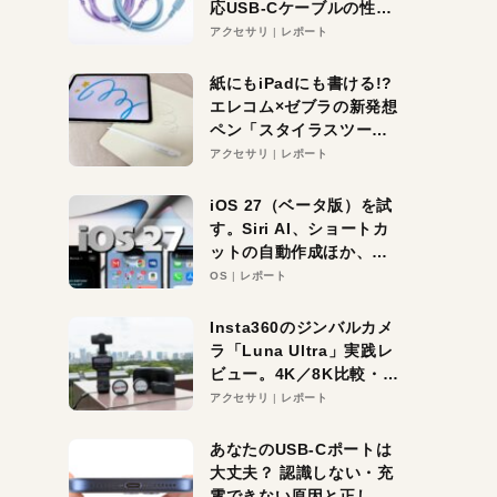
応USB-Cケーブルの性能
を検証。超コスパの1本を
アクセサリ
レポート
発見か？
紙にもiPadにも書ける!?
エレコム×ゼブラの新発想
ペン「スタイラスツーウ
ェイ」レビュー。持ち替
アクセサリ
レポート
え不要がラクすぎた！
iOS 27（ベータ版）を試
す。Siri AI、ショートカ
ットの自動作成ほか、期
待大の便利機能5選。
OS
レポート
iPhoneがAIの入り口にな
る未来はすぐそこ！
Insta360のジンバルカメ
ラ「Luna Ultra」実践レ
ビュー。4K／8K比較・ズ
ーム・夜間撮影をチェッ
アクセサリ
レポート
ク
あなたのUSB-Cポートは
大丈夫？ 認識しない・充
電できない原因と正しい